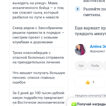
настояться
выходить на улицу». Мама
искалеченного бойца — о том,
Разлейте п
как спасает сына, который
сметаны.
разбился по пути к невесте
Еще вариант пр
Сквер рядом с Заксобранием
решили привести в порядок —
тридцать минут
смотрим проект с новыми
клумбами и дорожками
Алёна З
Журналист
Троих новосибирцев с
опасной болезнью отправили
на принудительное лечение
Суп
Рыба
Что мешает получать большую
пенсию: список главных
ошибок
3
За 5 дней до 100 тысяч рублей:
Увидели опечатку? В
какую подработку предлагают
на Восточном экономическом
Получай награды