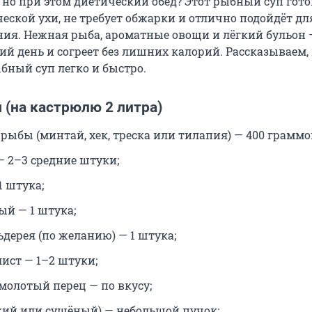
 но при этом диетический обед? Этот рыбный суп гот
еской ухи, не требует обжарки и отлично подойдёт дл
ния. Нежная рыба, ароматные овощи и лёгкий бульон 
ий день и согреет без лишних калорий. Рассказываем,
бный суп легко и быстро.
 (на кастрюлю 2 литра)
рыбы (минтай, хек, треска или тилапия) — 400 граммо
— 2–3 средние штуки;
1 штука;
ый — 1 штука;
ьдерея (по желанию) — 1 штука;
ист — 1–2 штуки;
молотый перец — по вкусу;
жий или сушёный) — небольшой пучок;