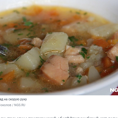
ед на скорую руку
околов / NGS.RU