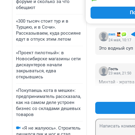
форуме и сколько за что
обещают
По
КОММЕНТАР
«300 тысяч стоит тур и в
Турцию, и в Сочи».
Рассказываем, куда россияне
nwn
едут в отпуск этим летом
24 мая, 10:17
Это водный суп
«Проект пилотный»: в
Новосибирске магазины сети
дискаунтеров начали
Гость
закрываться, едва
23 мая, 21:50
открывшись
Минтай - жратва
«Покупаешь кота в мешке»:
предприниматель рассказала,
как на самом деле устроен
бизнес со складами дешевых
товаров
«Я не жалуюсь». Строитель
лишился рук и ног и стал