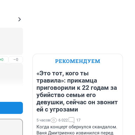
+0
–0
РЕКОМЕНДУЕМ
«Это тот, кого ты
травила»: прикамца
приговорили к 22 годам за
+1
–0
убийство семьи его
девушки, сейчас он звонит
ей с угрозами
5 часов
6 022
17
Когда концерт обернулся скандалом.
Ваня Дмитриенко извинился перед