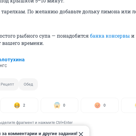
 под крышкой 5–10 минут.
о тарелкам. По желанию добавьте дольку лимона или 
остого рыбного супа — понадобится
банка консервы
и
 вашего времени.
олотухина
 НГС
Рецепт
Обед
2
0
0
ыделите фрагмент и нажмите Ctrl+Enter
 за комментарии и другие задания!