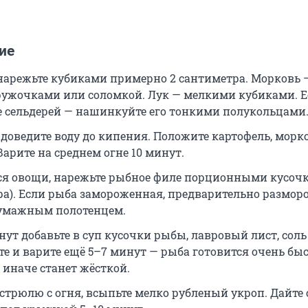
ие
нарежьте кубиками примерно 2 сантиметра. Морковь 
ужочками или соломкой. Лук — мелкими кубиками. Е
е сельдерей — нашинкуйте его тонкими полукольцами
доведите воду до кипения. Положите картофель, морко
Варите на среднем огне 10 минут.
ся овощи, нарежьте рыбное филе порционными кусочк
ра). Если рыба замороженная, предварительно разморо
бумажным полотенцем.
нут добавьте в суп кусочки рыбы, лавровый лист, соль
е и варите ещё 5–7 минут — рыба готовится очень быс
 иначе станет жёсткой.
стрюлю с огня, всыпьте мелко рубленый укроп. Дайте 