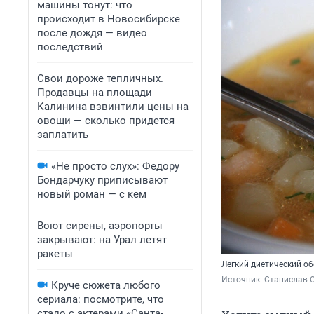
машины тонут: что
происходит в Новосибирске
после дождя — видео
последствий
Свои дороже тепличных.
Продавцы на площади
Калинина взвинтили цены на
овощи — сколько придется
заплатить
«Не просто слух»: Федору
Бондарчуку приписывают
новый роман — с кем
Воют сирены, аэропорты
закрывают: на Урал летят
ракеты
Легкий диетический об
Источник: 
Станислав С
Круче сюжета любого
сериала: посмотрите, что
стало с актерами «Санта-