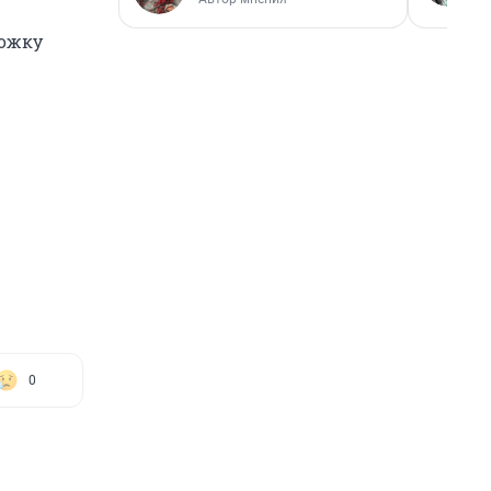
ложку
0