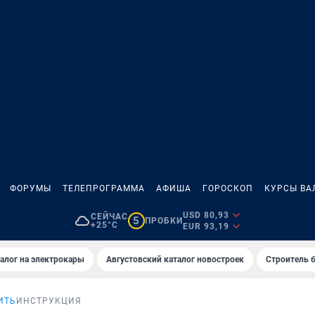
ФОРУМЫ
ТЕЛЕПРОГРАММА
АФИША
ГОРОСКОП
КУРСЫ ВА
USD 80,93
СЕЙЧАС
5
ПРОБКИ
+25°C
EUR 93,19
алог на электрокары
Августовский каталог новостроек
Строитель б
ИТЬ
ИНСТРУКЦИЯ