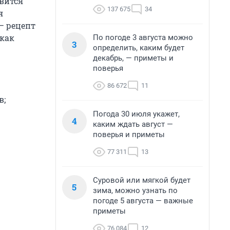
овится
137 675
34
я
— рецепт
 как
По погоде 3 августа можно
3
определить, каким будет
декабрь, — приметы и
поверья
86 672
11
в;
Погода 30 июля укажет,
4
каким ждать август —
поверья и приметы
77 311
13
Суровой или мягкой будет
5
зима, можно узнать по
погоде 5 августа — важные
приметы
76 084
12