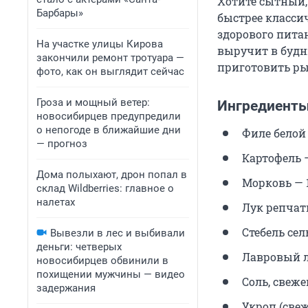
Хотите сытный,
Барбары»
быстрее классич
здорового пита
На участке улицы Кирова
выручит в будн
закончили ремонт тротуара —
приготовить ры
фото, как он выглядит сейчас
Гроза и мощный ветер:
Ингредиенты
новосибирцев предупредили
о непогоде в ближайшие дни
Филе белой 
— прогноз
Картофель 
Дома полыхают, дрон попал в
Морковь — 
склад Wildberries: главное о
налетах
Лук репчат
Стебель сел
Вывезли в лес и выбивали
деньги: четверых
Лавровый л
новосибирцев обвинили в
похищении мужчины — видео
Соль, свеже
задержания
Укроп (све