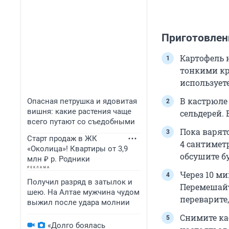
Приготовлен
Картофель 
тонкими кр
использует
В кастрюле 
Опасная петрушка и ядовитая
вишня: какие растения чаще
сельдерей. 
всего путают со съедобными
Пока варят
Старт продаж в ЖК
4 сантимет
«Околица»! Квартиры от 3,9
обсушите 
млн ₽ р. Родники
Через 10 ми
Получил разряд в затылок и
Перемешайт
шею. На Алтае мужчина чудом
переварите,
выжил после удара молнии
Снимите ка
«Долго боялась