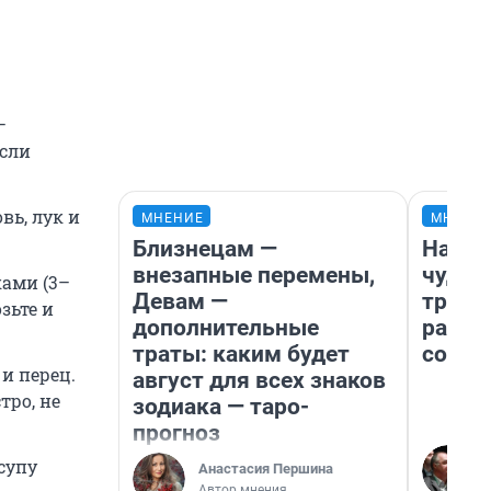
—
сли
.
вь, лук и
МНЕНИЕ
МНЕНИ
Близнецам —
Насле
внезапные перемены,
чудом
ами (3–
Девам —
транс
зьте и
дополнительные
разне
траты: каким будет
совет
 и перец.
август для всех знаков
тро, не
зодиака — таро-
прогноз
супу
Анастасия Першина
Автор мнения