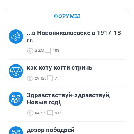
ФОРУМЫ
...в Новониколаевске в 1917-18
гг.
3 333
153
как коту когти стричь
29 128
71
Здравствствуй-здравствуй,
Новый год!,
64 729
607
дозор пободрей