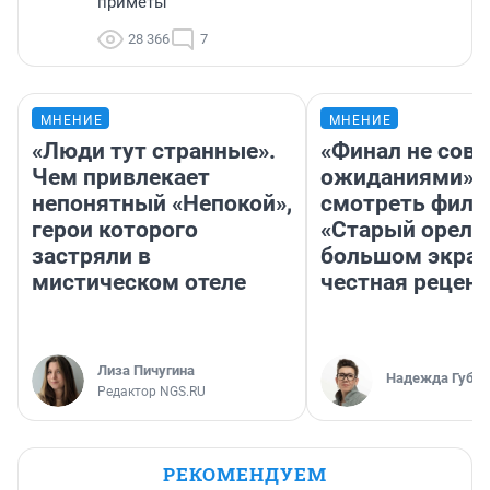
приметы
28 366
7
МНЕНИЕ
МНЕНИЕ
«Люди тут странные».
«Финал не совп
Чем привлекает
ожиданиями»: 
непонятный «Непокой»,
смотреть фил
герои которого
«Старый орел» 
застряли в
большом экран
мистическом отеле
честная рецен
Лиза Пичугина
Надежда Губар
Редактор NGS.RU
РЕКОМЕНДУЕМ