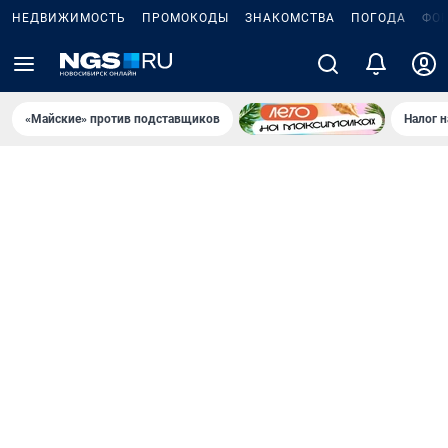
НЕДВИЖИМОСТЬ
ПРОМОКОДЫ
ЗНАКОМСТВА
ПОГОДА
ФО
«Майские» против подставщиков
Налог 