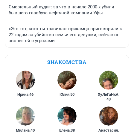
Смертельный аудит: за что в начале 2000-х убили
бывшего главбуха нефтяной компании Уфы
«Это тот, кого ты травила»: прикамца приговорили к
22 годам за убийство семьи его девушки, сейчас он
звонит ей с угрозами
ЗНАКОМСТВА
Ирина
,
46
Юлия
,
50
ХуЛиГаНкА
,
43
Милана
,
40
Елена
,
38
Анастасия
,