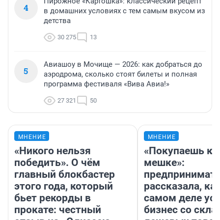
Пирожное «Картошка»: классический рецепт
4
в домашних условиях с тем самым вкусом из
детства
30 275
13
Авиашоу в Мочище — 2026: как добраться до
5
аэродрома, сколько стоят билеты и полная
программа фестиваля «Вива Авиа!»
27 321
50
МНЕНИЕ
МНЕНИЕ
«Никого нельзя
«Покупаешь ко
победить». О чём
мешке»:
главный блокбастер
предпринимат
этого года, который
рассказала, как
бьет рекорды в
самом деле ус
прокате: честный
бизнес со скл