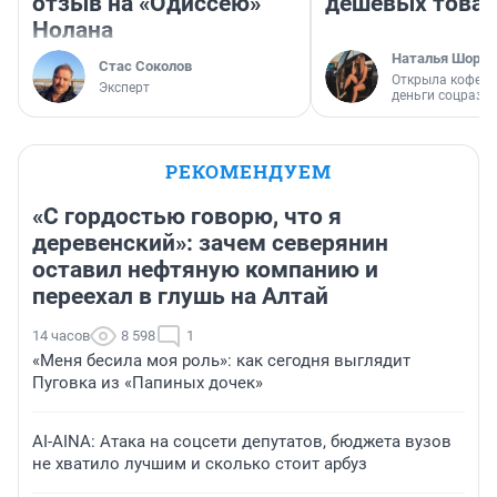
отзыв на «Одиссею»
дешевых това
Нолана
Наталья Шорох
Стас Соколов
Открыла кофейн
Эксперт
деньги соцразв
РЕКОМЕНДУЕМ
«С гордостью говорю, что я
деревенский»: зачем северянин
оставил нефтяную компанию и
переехал в глушь на Алтай
14 часов
8 598
1
«Меня бесила моя роль»: как сегодня выглядит
Пуговка из «Папиных дочек»
AI-AINA: Атака на соцсети депутатов, бюджета вузов
не хватило лучшим и сколько стоит арбуз