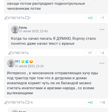
овощи потом распродают подконтрольные 
чиновникам лотки
+22
–7
ОТВЕТИТЬ
1
Гость
31 июля 2025, 23:43
Когда ты начал писать Я ДУМАЮ, Ясрпзу стало 
понятно даже начал текст с вранья
+7
–3
ОТВЕТИТЬ
951
31 июля 2025, 23:29
Интересно , а чиновников отправляющих кучу еды 
под трактор при том что в детдомах и домах 
инвалидов кормят чуть ли не баландой можно 
считать инагентами и арагами народа , со всеми 
вытекающими
+42
–18
ОТВЕТИТЬ
16