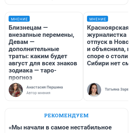
МНЕНИЕ
МНЕНИЕ
Близнецам —
Красноярская
внезапные перемены,
журналистка п
Девам —
отпуск в Ново
дополнительные
и объяснила, п
траты: каким будет
споре о столиц
август для всех знаков
Сибири нет см
зодиака — таро-
прогноз
Анастасия Першина
Татьяна Зарва
Автор мнения
РЕКОМЕНДУЕМ
«Мы начали в самое нестабильное