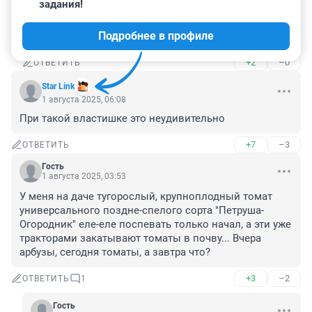
задания!
Гость
1 августа 2025, 14:03
Подробнее в профиле
Черви водятся только где нет пестицидов
+2
–0
ОТВЕТИТЬ
Star Link
1 августа 2025, 06:08
При такой властишке это неудивительно
+7
–3
ОТВЕТИТЬ
Гость
1 августа 2025, 03:53
У меня на даче тугoрослый, крупноплодный томат 
универсального позднe-спелого сорта "Петрyша-
Огородник" еле-eле поспевать только начал, а эти уже 
тракторами закатывают томаты в почву... Вчера 
арбузы, сегодня томаты, а завтра что?
+3
–2
ОТВЕТИТЬ
1
Гость