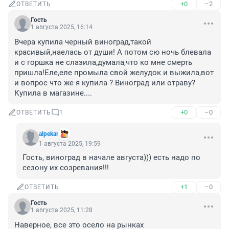
+0
–2
ОТВЕТИТЬ
Гость
1 августа 2025, 16:14
Вчера купила черный виноград,такой 
красивый,наелась от души! А потом сю ночь блевала 
и с горшка не слазила,думала,что ко мне смерть 
пришла!Еле,еле промыла свой желудок и выжила,вот 
и вопрос что же я купила ? Виноград или отраву? 
Купила в магазине....
+0
–0
ОТВЕТИТЬ
1
alpekar
1 августа 2025, 19:59
Гость, виноград в начале августа))) есть надо по 
сезону их созревания!!!
+1
–0
ОТВЕТИТЬ
Гость
1 августа 2025, 11:28
Наверное, все это осело на рынках