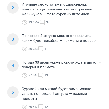
Игривые слонопотамы с характером:
2
новосибирцы показали своих огромных
мейн-кунов — фото суровых питомцев
137 769
34
По погоде 3 августа можно определить,
3
каким будет декабрь, — приметы и поверья
86 733
11
Погода 30 июля укажет, каким ждать август —
4
поверья и приметы
77 344
13
Суровой или мягкой будет зима, можно
5
узнать по погоде 5 августа — важные
приметы
76 547
12