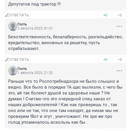
Депутатов под трактор !!!
+0
–0
ОТВЕТИТЬ
Гость
2 августа 2025, 01:01
Безответственность, безалаберность, разгильдяйство, 
вредительство, виновных за решетку, пусть 
отрабатывают.
+0
–0
ОТВЕТИТЬ
Гость
1 августа 2025, 21:32
Раньше что то Роспотребнадзора не было слышно и 
видно. Все было в порядке ?А щас вылезли, с чего бы 
это, ай так болеют душой за здоровье наше ? Не 
думаю ! Считаю что это очередной спец заказ от 
наших доброжелателей ! Как нак проверишь то , так 
оно или не так, что они там находят, да никак мы не 
проверим !Вот и лгут , уничтожают. Не зря же про 
голод упоминалось вскользь как бы .