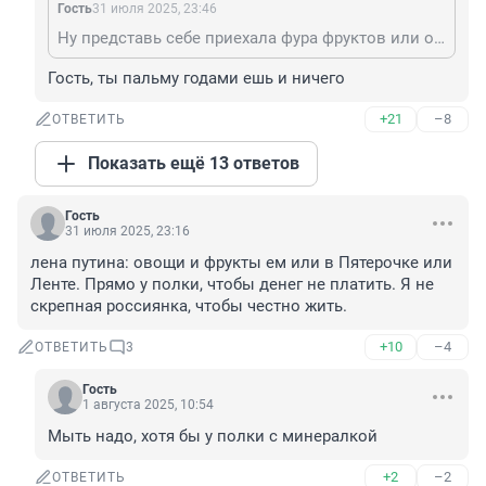
Гость
31 июля 2025, 23:46
Ну представь себе приехала фура фруктов или овощей без документов. Кто даст гарантию, что вот это всё можно употреблять в пищу? Представь далее, что передали это в детдома и дома инвалидов и получили массовые отравления. Ты ответственность будешь нести?
Гость, ты пальму годами ешь и ничего
+21
–8
ОТВЕТИТЬ
Показать ещё 13 ответов
Гость
31 июля 2025, 23:16
лена путина: овощи и фрукты ем или в Пятерочке или 
Ленте. Прямо у полки, чтобы денег не платить. Я не 
скрепная россиянка, чтобы честно жить.
+10
–4
ОТВЕТИТЬ
3
Гость
1 августа 2025, 10:54
Мыть надо, хотя бы у полки с минералкой
+2
–2
ОТВЕТИТЬ