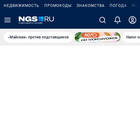
НЕДВИЖИМОСТЬ
ПРОМОКОДЫ
ЗНАКОМСТВА
ПОГОДА
ФО
«Майские» против подставщиков
Налог 