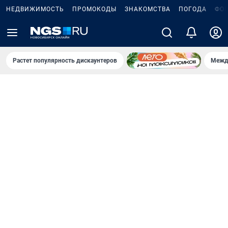
НЕДВИЖИМОСТЬ
ПРОМОКОДЫ
ЗНАКОМСТВА
ПОГОДА
ФО
Растет популярность дискаунтеров
Межд