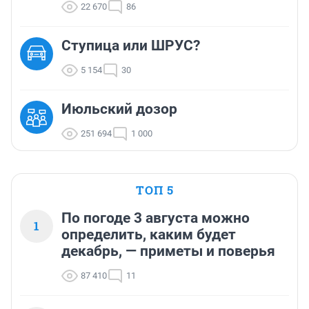
22 670
86
Ступица или ШРУС?
5 154
30
Июльский дозор
251 694
1 000
ТОП 5
По погоде 3 августа можно
1
определить, каким будет
декабрь, — приметы и поверья
87 410
11