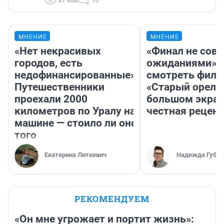
МНЕНИЕ
МНЕНИЕ
«Нет некрасивых
«Финал не совп
городов, есть
ожиданиями»: 
недофинансированные».
смотреть фил
Путешественники
«Старый орел» 
проехали 2000
большом экран
километров по Уралу на
честная рецен
машине — стоило ли оно
того
Екатерина Литкевич
Надежда Губар
РЕКОМЕНДУЕМ
«Он мне угрожает и портит жизнь»: