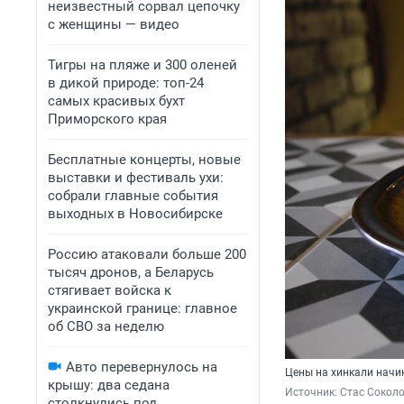
неизвестный сорвал цепочку
с женщины — видео
Тигры на пляже и 300 оленей
в дикой природе: топ-24
самых красивых бухт
Приморского края
Бесплатные концерты, новые
выставки и фестиваль ухи:
собрали главные события
выходных в Новосибирске
Россию атаковали больше 200
тысяч дронов, а Беларусь
стягивает войска к
украинской границе: главное
об СВО за неделю
Авто перевернулось на
Цены на хинкали начин
крышу: два седана
Источник: 
Стас Соколо
столкнулись под