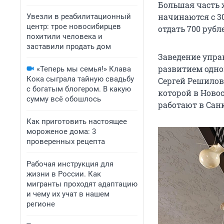
Большая часть 
начинаются с 30
Увезли в реабилитационный
центр: трое новосибирцев
отдать 700 рубл
похитили человека и
заставили продать дом
Заведение упра
развитием одно
«Теперь мы семья!» Клава
Кока сыграла тайную свадьбу
Сергей Решилов,
с богатым блогером. В какую
которой в Новос
сумму всё обошлось
работают в Санк
Как приготовить настоящее
мороженое дома: 3
проверенных рецепта
Рабочая инструкция для
жизни в России. Как
мигранты проходят адаптацию
и чему их учат в нашем
регионе