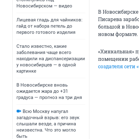
Новосибирском — видео
В Новосибирске
Писарева зараб
Лицевая гладь для чайников:
гайд от набора петель до
большой в Ново
первого готового изделия
новом формате.
Стало известно, какие
«Хинкальная» пр
заболевания чаще всего
помещении рабо
находили на диспансеризации
у новосибирцев — в одной
создателя сети
картинке
В Новосибирске вновь
ожидается жара до +31
градуса — прогноз на три дня
Всю Москву напугал
загадочный взрыв: его звук
слышали везде, а причина
неизвестна. Что это могло
быть