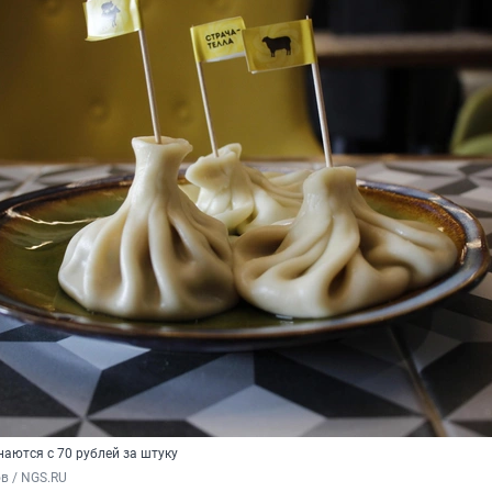
аются с 70 рублей за штуку
в / NGS.RU