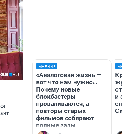
МНЕНИЕ
МНЕНИ
«Аналоговая жизнь —
Красн
вот что нам нужно».
журна
Почему новые
отпус
блокбастеры
и объ
проваливаются, а
споре
ни:
повторы старых
Сибир
иант
фильмов собирают
полные залы