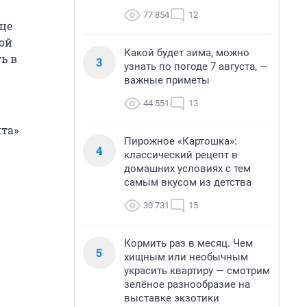
77 854
12
ице
мой
Какой будет зима, можно
ь в
3
узнать по погоде 7 августа, —
важные приметы
44 551
13
та»
Пирожное «Картошка»:
4
классический рецепт в
домашних условиях с тем
самым вкусом из детства
30 731
15
Кормить раз в месяц. Чем
5
хищным или необычным
украсить квартиру — смотрим
зелёное разнообразие на
выставке экзотики