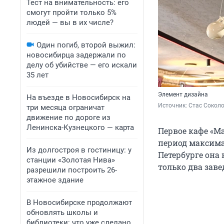
Тест на внимательность: его
смогут пройти только 5%
людей — вы в их числе?
Один погиб, второй выжил:
новосибирца задержали по
делу об убийстве — его искали
35 лет
Элемент дизайна
На въезде в Новосибирск на
Источник: 
Стас Соколо
три месяца ограничат
движение по дороге из
Ленинска-Кузнецкого — карта
Первое кафе «Ма
период максима
Из долгостроя в гостиницу: у
Петербурге она 
станции «Золотая Нива»
только два заве
разрешили построить 26-
этажное здание
В Новосибирске продолжают
обновлять школы и
библиотеки: что уже сделано