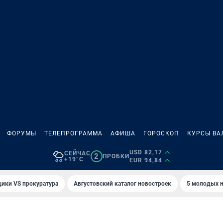
ФОРУМЫ
ТЕЛЕПРОГРАММА
АФИША
ГОРОСКОП
КУРСЫ ВА
USD 82,17
СЕЙЧАС
2
ПРОБКИ
+19°C
EUR 94,84
ики VS прокуратура
Августовский каталог новостроек
5 молодых н