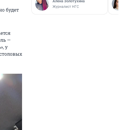
Алёна Золотухина
Журналист НГС
но будет
ается
ель —
», у
 столовых