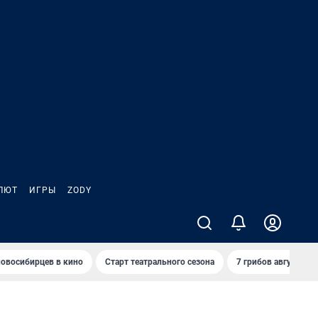
ЛЮТ
ИГРЫ
ZODY
овосибирцев в кино
Старт театрального сезона
7 грибов августа