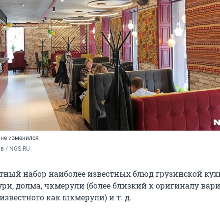
 не изменился
в / NGS.RU
тный набор наиболее известных блюд грузинской кух
ури, долма, чкмерули (более близкий к оригиналу вар
известного как шкмерули) и т. д.