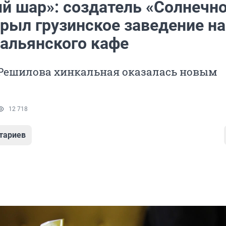
й шар»: создатель «Солнечно
крыл грузинское заведение на
тальянского кафе
 Решилова хинкальная оказалась новым
12 718
тариев