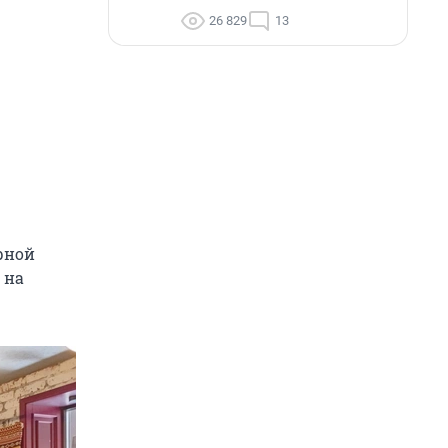
26 829
13
рной
 на