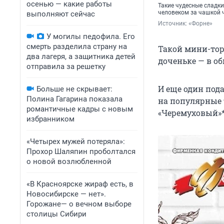
осенью — какие работы
Такие чудесные сладк
человеком за чашкой 
выполняют сейчас
Источник: 
«Форне»
У могилы педофила. Его
смерть разделила страну на
Такой мини-тор
два лагеря, а защитника детей
доченьке — в о
отправила за решетку
И еще один под
Больше не скрывает:
Полина Гагарина показала
на популярные 
романтичные кадры с новым
«Черемуховый»*
избранником
«Четырех мужей потеряла»:
Прохор Шаляпин проболтался
о новой возлюбленной
«В Красноярске жираф есть, в
Новосибирске — нет».
Горожане— о вечном выборе
столицы Сибири