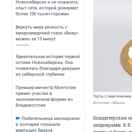
Новосибирске и не пожалеть:
опыт сети, которой доверяют
более 100 тысяч горожан
Вернуть миру резкость с
микрохирургией глаза «Вижу»
можно за 15 минут
Удивительная история первой
оптики Новосибирска. Она
появилась благодаря девушке
из сибирской глубинки
Премьер‑министр Монголии
примет участие в
Торты с тематически
экономическом форуме во
Источник: 
«Форне»
Владивостоке
Кондитерская с
Любительница маскировки:
в зоопарке показали
шедеврами. К
8
мартышку Бразза
торты и бенто-т