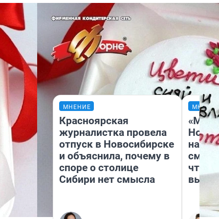
МНЕНИЕ
МНЕНИ
Красноярская
«Мы в
журналистка провела
Нолан
отпуск в Новосибирске
настр
и объяснила, почему в
смотр
споре о столице
чтобы
Сибири нет смысла
выгля