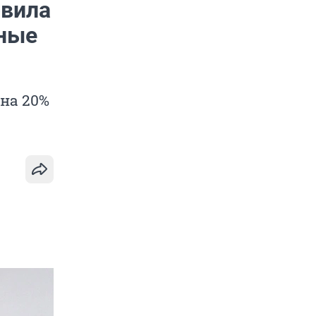
овила
сные
на 20%