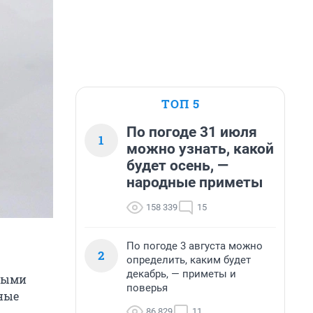
ТОП 5
По погоде 31 июля
1
можно узнать, какой
будет осень, —
народные приметы
158 339
15
По погоде 3 августа можно
2
определить, каким будет
декабрь, — приметы и
овыми
поверья
ные
86 829
11