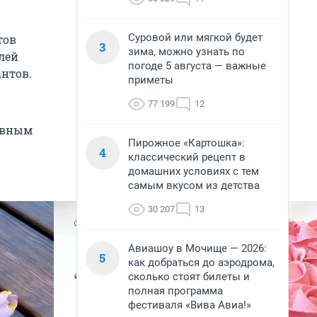
Суровой или мягкой будет
тов
3
зима, можно узнать по
лей
погоде 5 августа — важные
антов.
приметы
77 199
12
авным
Пирожное «Картошка»:
4
классический рецепт в
домашних условиях с тем
самым вкусом из детства
30 207
13
Авиашоу в Мочище — 2026:
5
как добраться до аэродрома,
сколько стоят билеты и
полная программа
фестиваля «Вива Авиа!»