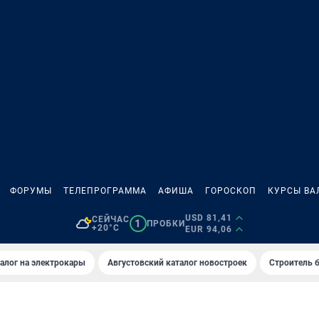
ФОРУМЫ
ТЕЛЕПРОГРАММА
АФИША
ГОРОСКОП
КУРСЫ ВА
USD 81,41
СЕЙЧАС
1
ПРОБКИ
+20°C
EUR 94,06
алог на электрокары
Августовский каталог новостроек
Строитель б