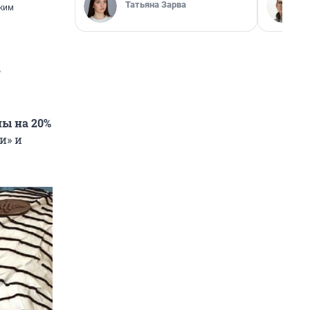
Татьяна Зарва
зким
,
ы на 20%
и» и