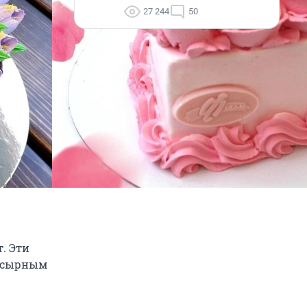
27 244
50
. Эти
м сырным