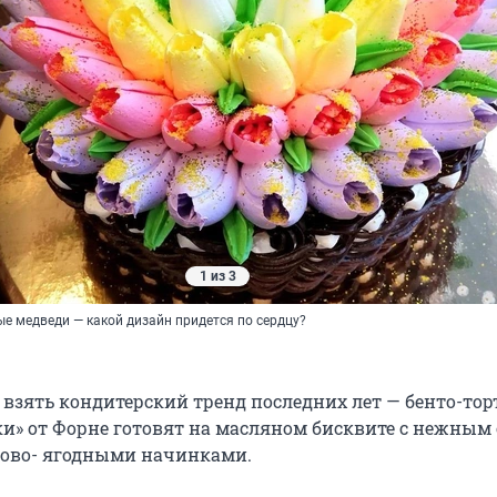
1 из 3
е медведи — какой дизайн придется по сердцу?
взять кондитерский тренд последних лет — бенто-торт
и» от Форне готовят на масляном бисквите с нежны
тово- ягодными начинками.