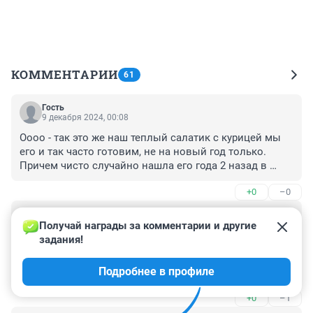
КОММЕНТАРИИ
61
Гость
9 декабря 2024, 00:08
Оооо - так это же наш теплый салатик с курицей мы 
его и так часто готовим, не на новый год только. 
Причем чисто случайно нашла его года 2 назад в 
интернете. Мужу и детям так понравилось, что теперь 
+0
–0
за уши не оттащишь. Грудинку сибагро берем и вместо 
баклажанов иногда просто кабачок. Вкуснотища - 
Гость
нереальная. Обязательно попробуйте.
8 декабря 2024, 10:26
Получай награды за комментарии и другие 
задания!
Ничего из этого не сьедобно! После 40, с проблемами 
пищеварения все эти салаты ужасны! Есть без 
Подробнее в профиле
мазика? У нас винегрет будет , фруктовый , из спаржи 
и креветок ! А это просто убийство организма!
+0
–1