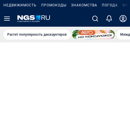
НЕДВИЖИМОСТЬ
ПРОМОКОДЫ
ЗНАКОМСТВА
ПОГОДА
ФО
Растет популярность дискаунтеров
Межд