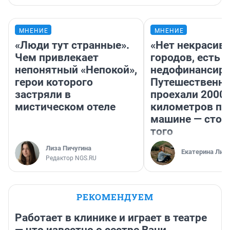
МНЕНИЕ
МНЕНИЕ
«Люди тут странные».
«Нет некрасив
Чем привлекает
городов, есть
непонятный «Непокой»,
недофинансиро
герои которого
Путешественн
застряли в
проехали 2000
мистическом отеле
километров по 
машине — стои
того
Лиза Пичугина
Екатерина Лит
Редактор NGS.RU
РЕКОМЕНДУЕМ
Работает в клинике и играет в театре