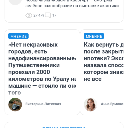
необычным украсить квартиру — смотрим
зелёное разнообразие на выставке экзотики
27 479
17
МНЕНИЕ
МНЕНИЕ
«Нет некрасивых
Как вернуть де
городов, есть
после закрыти
недофинансированные».
ипотеки? Эксп
Путешественники
назвала способ
проехали 2000
котором знают
километров по Уралу на
не все
машине — стоило ли оно
того
Екатерина Литкевич
Анна Ермакова