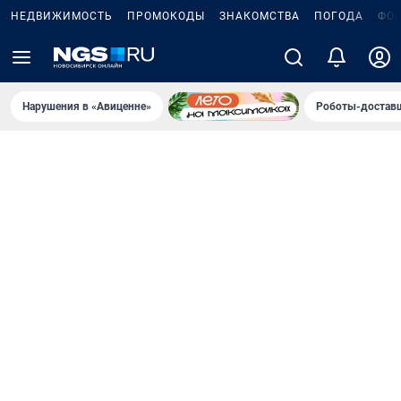
НЕДВИЖИМОСТЬ
ПРОМОКОДЫ
ЗНАКОМСТВА
ПОГОДА
ФО
Нарушения в «Авиценне»
Роботы-доставщ