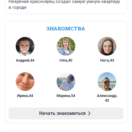
Незрячий красноярец создал самую умную квартиру
в городе
ЗНАКОМСТВА
Андрей
,
44
Irina
,
40
Ната
,
43
Ирина
,
44
Марина
,
54
Александр
,
42
Начать знакомиться