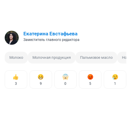
Екатерина Евстафьева
Заместитель главного редактора
Молоко
Молочная продукция
Пальмовое масло
Ново
3
9
0
5
1