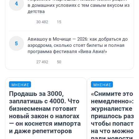
4
в домашних условиях с тем самым вкусом из
детства
30 482
15
Авиашоу в Мочище — 2026: как добраться до
5
аэродрома, сколько стоят билеты и полная
программа фестиваля «Вива Авиа!»
27 492
50
МНЕНИЕ
МНЕНИЕ
Продашь за 3000,
«Снимите это
заплатишь с 4000. Что
немедленно»:
бизнесменам готовит
журналистке Н
новый закон о налогах
пришлось разд
— он коснется импорта
чтобы попасть 
и даже репетиторов
на что можно 
ради новости