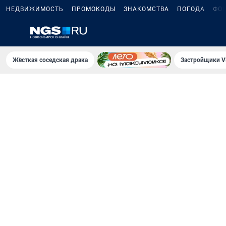
НЕДВИЖИМОСТЬ
ПРОМОКОДЫ
ЗНАКОМСТВА
ПОГОДА
ФО
Жёсткая соседская драка
Застройщики V