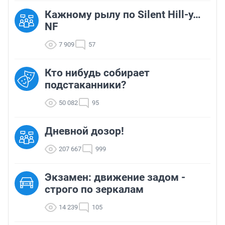
Кажному рылу по Silent Hill-у…
NF
7 909
57
Кто нибудь собирает
подстаканники?
50 082
95
Дневной дозор!
207 667
999
Экзамен: движение задом -
строго по зеркалам
14 239
105