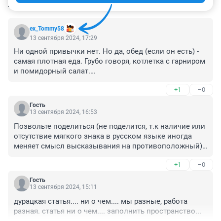
КОММЕНТАРИИ
41
ex_Tommy58
13 сентября 2024, 17:29
Ни одной привычки нет. Но да, обед (если он есть) - 
самая плотная еда. Грубо говоря, котлетка с гарниром 
и помидорный салат.

Какой же все-таки бред порой несут нутрициологи...

+1
–0
Кто-то МОЖЕТ завтракать только кашей (все 
остальное просто не лезет). Кто-то - только 
Гость
бутербродами. А кто-то - суп, котлета и компот. Каша 
13 сентября 2024, 16:53
как составная часть завтрака? А зачем? Завтрак из 
Позвольте поделиться (не поделится, т.к наличие или 
трех блюд? А половина сов на завтрак даже и 
отсутствие мягкого знака в русском языке иногда 
смотреть не может.
меняет смысл высказывания на противоположный) 
своими воспоминаниями.

+1
–0
Когда в СССР исчезал хлеб (бывало и такое в начале 
60-х), объявляли, что надо есть меньше хлеба.

Гость
Когда в начале 70-х исчезло мясо (не в Москве, 
13 сентября 2024, 15:11
разумеется), объявили, что надо есть меньше мяса.

дурацкая статья.... ни о чем.... мы разные, работа 
Когда в начале 80-х исчезло масло (опять же не в 
разная. статья ни о чем.... заполнить пространство...
Москве), объявили, что сливочное масло вредно для 