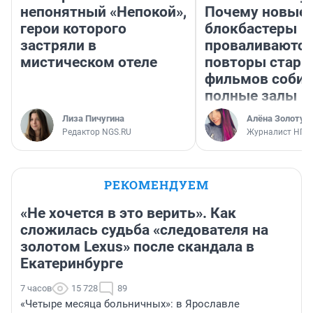
непонятный «Непокой»,
Почему новые
герои которого
блокбастеры
застряли в
проваливаются,
мистическом отеле
повторы стары
фильмов соби
полные залы
Лиза Пичугина
Алёна Золотух
Редактор NGS.RU
Журналист НГС
РЕКОМЕНДУЕМ
«Не хочется в это верить». Как
сложилась судьба «следователя на
золотом Lexus» после скандала в
Екатеринбурге
7 часов
15 728
89
«Четыре месяца больничных»: в Ярославле