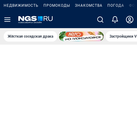
НЕДВИЖИМОСТЬ
ПРОМОКОДЫ
ЗНАКОМСТВА
ПОГОДА
ФО
Жёсткая соседская драка
Застройщики V