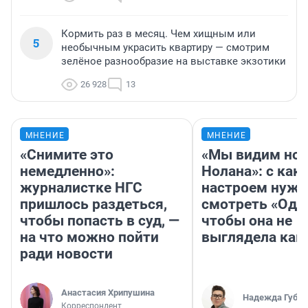
Кормить раз в месяц. Чем хищным или
5
необычным украсить квартиру — смотрим
зелёное разнообразие на выставке экзотики
26 928
13
МНЕНИЕ
МНЕНИЕ
«Снимите это
«Мы видим нов
немедленно»:
Нолана»: с как
журналистке НГС
настроем нужн
пришлось раздеться,
смотреть «Оди
чтобы попасть в суд, —
чтобы она не
на что можно пойти
выглядела как
ради новости
Анастасия Хрипушина
Надежда Губар
Корреспондент