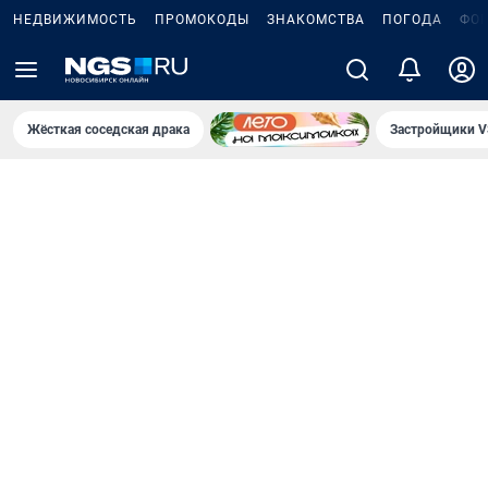
НЕДВИЖИМОСТЬ
ПРОМОКОДЫ
ЗНАКОМСТВА
ПОГОДА
ФО
Жёсткая соседская драка
Застройщики V