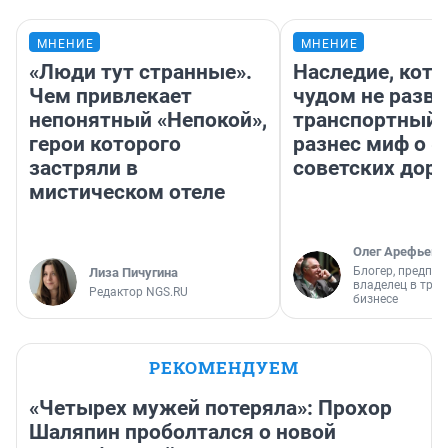
МНЕНИЕ
МНЕНИЕ
«Люди тут странные».
Наследие, кото
Чем привлекает
чудом не разва
непонятный «Непокой»,
транспортный 
герои которого
разнес миф о 
застряли в
советских доро
мистическом отеле
Олег Арефьев
Блогер, предпри
Лиза Пичугина
владелец в тра
Редактор NGS.RU
бизнесе
РЕКОМЕНДУЕМ
«Четырех мужей потеряла»: Прохор
Шаляпин проболтался о новой