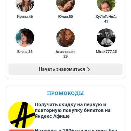
Ирина
,
46
Юлия
,
50
ХуЛиГаНкА
,
43
Елена
,
38
Анастасия
,
Mirak777
,
25
29
Начать знакомиться
ПРОМОКОДЫ
Получить скидку на первую и
повторную покупку билетов на
Яндекс Афише
Интернет в 180+ странах мира без