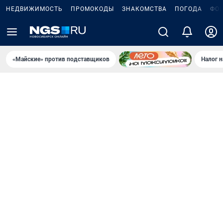
НЕДВИЖИМОСТЬ
ПРОМОКОДЫ
ЗНАКОМСТВА
ПОГОДА
ФО
«Майские» против подставщиков
Налог 