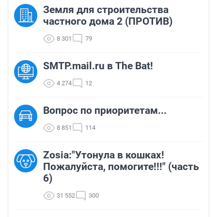
Земля для строительства
частного дома 2 (ПРОТИВ)
8 301
79
SMTP.mail.ru в The Bat!
4 274
12
Вопрос по приоритетам...
8 851
114
Zosia:"Утонула в кошках!
Пожалуйста, помогите!!!" (часть
6)
31 552
300