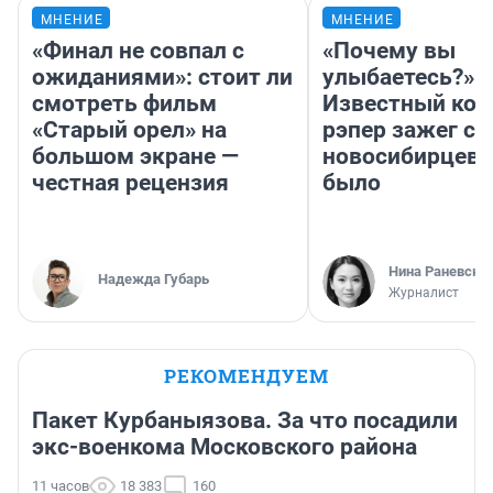
МНЕНИЕ
МНЕНИЕ
«Финал не совпал с
«Почему вы
ожиданиями»: стоит ли
улыбаетесь?»
смотреть фильм
Известный кор
«Старый орел» на
рэпер зажег с 
большом экране —
новосибирцев: 
честная рецензия
было
Нина Раневска
Надежда Губарь
Журналист
РЕКОМЕНДУЕМ
Пакет Курбаныязова. За что посадили
экс-военкома Московского района
11 часов
18 383
160