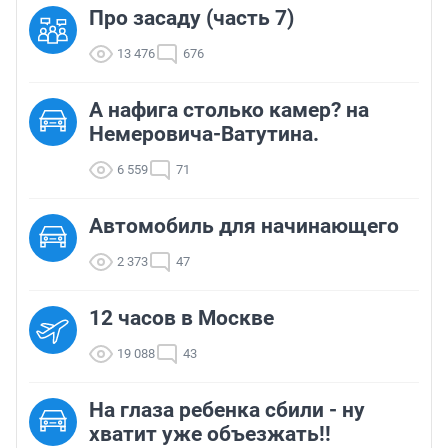
Про засаду (часть 7)
13 476
676
А нафига столько камер? на
Немеровича-Ватутина.
6 559
71
Автомобиль для начинающего
2 373
47
12 часов в Москве
19 088
43
На глаза ребенка сбили - ну
хватит уже объезжать!!