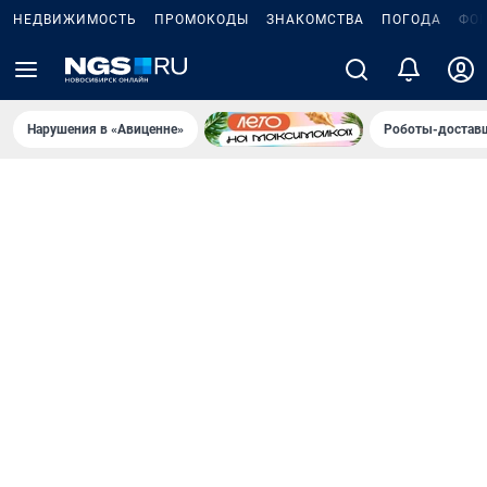
НЕДВИЖИМОСТЬ
ПРОМОКОДЫ
ЗНАКОМСТВА
ПОГОДА
ФО
Нарушения в «Авиценне»
Роботы-доставщ