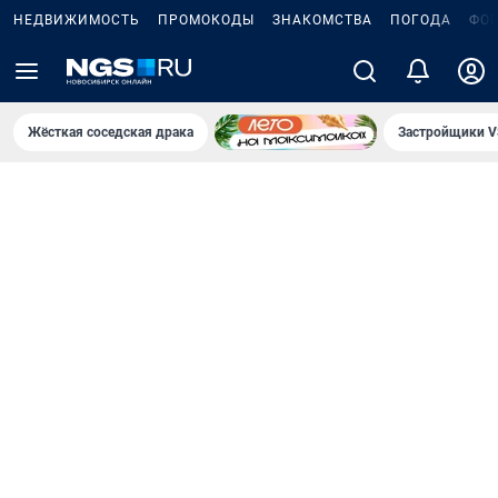
НЕДВИЖИМОСТЬ
ПРОМОКОДЫ
ЗНАКОМСТВА
ПОГОДА
ФО
Жёсткая соседская драка
Застройщики V