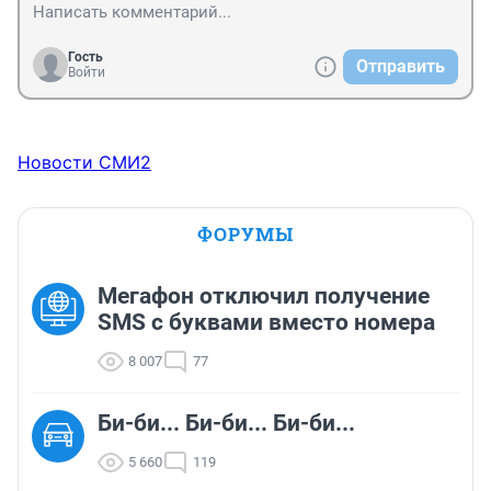
Гость
Отправить
Войти
Новости СМИ2
ФОРУМЫ
Мегафон отключил получение
SMS с буквами вместо номера
8 007
77
Би-би... Би-би... Би-би...
5 660
119