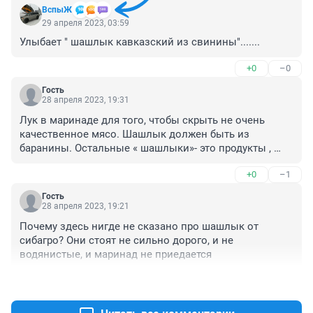
ВспыЖ
29 апреля 2023, 03:59
Улыбает " шашлык кавказский из свинины".......
+0
–0
Гость
28 апреля 2023, 19:31
Лук в маринаде для того, чтобы скрыть не очень 
качественное мясо. Шашлык должен быть из 
баранины. Остальные « шашлыки»- это продукты , 
приготовленные на открытом огне. Лук лучше 
+0
–1
мариновать отдельно и потом подавать к готовому 
шашлыку. Попробуйте один раз так и потом это 
Гость
станет вашим правилом. Можно один раз сделать по- 
28 апреля 2023, 19:21
новому и как обычно. Сравнить и всё будет наглядно!
Почему здесь нигде не сказано про шашлык от 
сибагро? Они стоят не сильно дорого, и не 
водянистые, и маринад не приедается
+0
–1