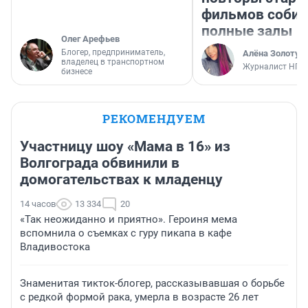
фильмов соби
полные залы
Олег Арефьев
Блогер, предприниматель,
Алёна Золотух
владелец в транспортном
Журналист НГС
бизнесе
РЕКОМЕНДУЕМ
Участницу шоу «Мама в 16» из
Волгограда обвинили в
домогательствах к младенцу
14 часов
13 334
20
«Так неожиданно и приятно». Героиня мема
вспомнила о съемках с гуру пикапа в кафе
Владивостока
Знаменитая тикток-блогер, рассказывавшая о борьбе
с редкой формой рака, умерла в возрасте 26 лет