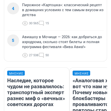
Пирожное «Картошка»: классический рецепт
4
в домашних условиях с тем самым вкусом из
детства
30 565
15
Авиашоу в Мочище — 2026: как добраться до
5
аэродрома, сколько стоят билеты и полная
программа фестиваля «Вива Авиа!»
27 538
50
МНЕНИЕ
МНЕНИЕ
Наследие, которое
«Аналоговая ж
чудом не развалилось:
вот что нам ну
транспортный эксперт
Почему новые
разнес миф о «вечных»
блокбастеры
советских дорогах
проваливаются,
повторы стары