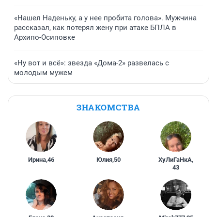
«Нашел Наденьку, а у нее пробита голова». Мужчина
рассказал, как потерял жену при атаке БПЛА в
Архипо-Осиповке
«Ну вот и всё»: звезда «Дома-2» развелась с
молодым мужем
ЗНАКОМСТВА
Ирина
,
46
Юлия
,
50
ХуЛиГаНкА
,
43