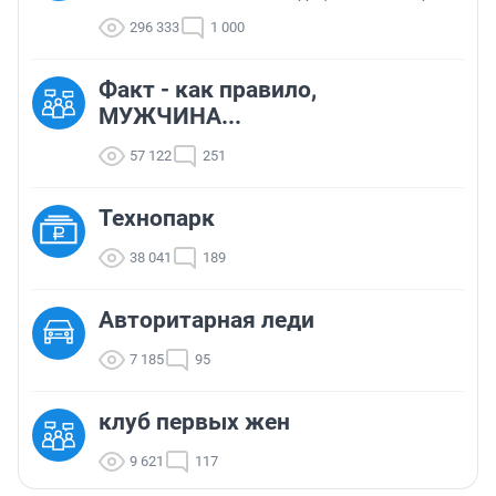
296 333
1 000
Факт - как правило,
МУЖЧИНА...
57 122
251
Технопарк
38 041
189
Авторитарная леди
7 185
95
клуб первых жен
9 621
117