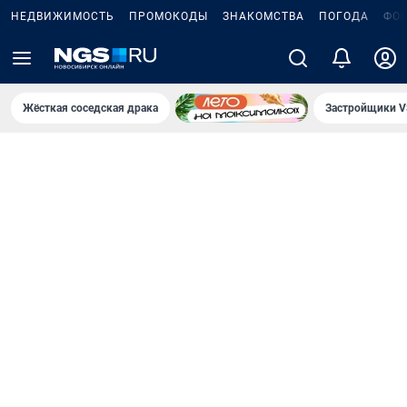
НЕДВИЖИМОСТЬ
ПРОМОКОДЫ
ЗНАКОМСТВА
ПОГОДА
ФО
Жёсткая соседская драка
Застройщики V