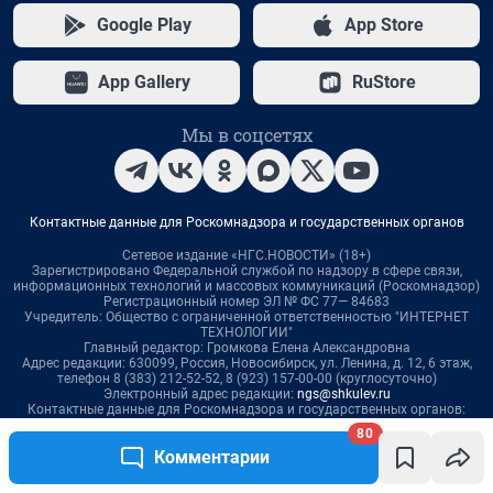
Google Play
App Store
App Gallery
RuStore
Мы в соцсетях
Контактные данные для Роскомнадзора и государственных органов
Сетевое издание «НГС.НОВОСТИ» (18+)
Зарегистрировано Федеральной службой по надзору в сфере связи,
информационных технологий и массовых коммуникаций (Роскомнадзор)
Регистрационный номер ЭЛ № ФС 77— 84683
Учредитель: Общество с ограниченной ответственностью "ИНТЕРНЕТ
ТЕХНОЛОГИИ"
Главный редактор: Громкова Елена Александровна
Адрес редакции: 630099, Россия, Новосибирск, ул. Ленина, д. 12, 6 этаж,
телефон 8 (383) 212-52-52, 8 (923) 157-00-00 (круглосуточно)
Электронный адрес редакции:
ngs@shkulev.ru
Контактные данные для Роскомнадзора и государственных органов:
juristnsk@shkulev.ru
80
Техподдержка:
help@shkulev.ru
или воспользуйтесь
веб-формой
Комментарии
Связаться с отделом продаж: 8 (383) 212-52-52, 8 (800) 200-03-83 (звонок