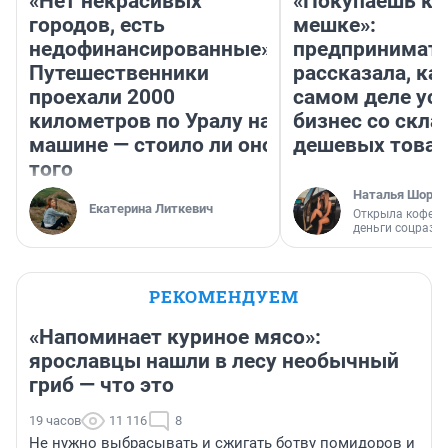
«Нет некрасивых
«Покупаешь ко
городов, есть
мешке»:
недофинансированные».
предпринимат
Путешественники
рассказала, как
проехали 2000
самом деле ус
километров по Уралу на
бизнес со скл
машине — стоило ли оно
дешевых това
того
Наталья Шорох
Екатерина Литкевич
Открыла кофейн
деньги соцразв
РЕКОМЕНДУЕМ
«Напоминает куриное мясо»:
ярославцы нашли в лесу необычный
гриб — что это
19 часов
11 116
8
Не нужно выбрасывать и сжигать ботву помидоров и