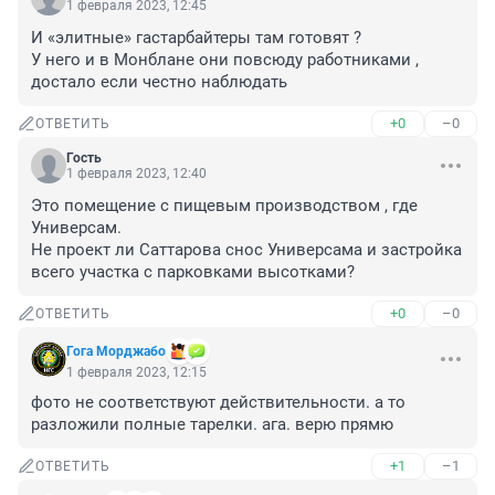
1 февраля 2023, 12:45
И «элитные» гастарбайтеры там готовят ?

У него и в Монблане они повсюду работниками , 
достало если честно наблюдать
+0
–0
ОТВЕТИТЬ
Гость
1 февраля 2023, 12:40
Это помещение с пищевым производством , где 
Универсам.

Не проект ли Саттарова снос Универсама и застройка 
всего участка с парковками высотками?
+0
–0
ОТВЕТИТЬ
Гога Морджабо
1 февраля 2023, 12:15
фото не соответствуют действительности. а то 
разложили полные тарелки. ага. верю прямю
+1
–1
ОТВЕТИТЬ