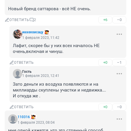
Новый бренд саттарова - всё НЕ очень.
+6
–0
ОТВЕТИТЬ
2
иккенхисацу
1 февраля 2023, 11:42
Лафит, скорее бы у них всех началось НЕ 
очень,включая и чинуш.
+0
–1
ОТВЕТИТЬ
Гость
1 февраля 2023, 12:41
Зато деньги из воздуха появляются и на 
миллиарды скуплены участки и недвижка….

И откуда же .
+0
–0
ОТВЕТИТЬ
110316
1 февраля 2023, 08:04
мне одной кажется, что это странный способ 