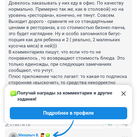
Довелось заказывать у них еду в офис. По качеству 
нормально. Примерно так же, как в столовой) но на 
уровень «ресторана», конечно, не тянут. Совсем. 
Выходит дорого - сравните не со стандартными 
ценами в ресторанах, а со стоимостью бизнес-ланча, 
это будет нагляднее. Ну и особо запомнился бигус- 
порция как для ребенка и 2 ( реально, 2 маленьких 
кусочка мяса) в ней))) 

В комментариях пишут, что если что-то не 
понравилось , то возвращают стоимость блюда. Это 
только единожды, при следующих замечаниях 
сообщают, что учтут. 

Плюс приложение часто лагает: то какая-то подписка 
сторонняя «выскочит», то средства некорректно 
спишут, то отображается, что , якобы, какую-то посуду 
Получай награды за комментарии и другие 
не вернула ( хотя это не так). 

задания!
После повышения цен и , о чем в статье не написали, 
того, как доставку сделали платной отказалась 
Подробнее в профиле
совсем от этого сервиса. Не стоит того.
+1
–0
ОТВЕТИТЬ
Михалыч В.