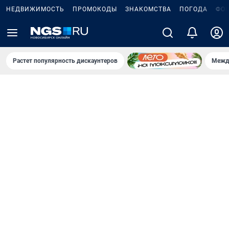
НЕДВИЖИМОСТЬ
ПРОМОКОДЫ
ЗНАКОМСТВА
ПОГОДА
ФО
Растет популярность дискаунтеров
Межд