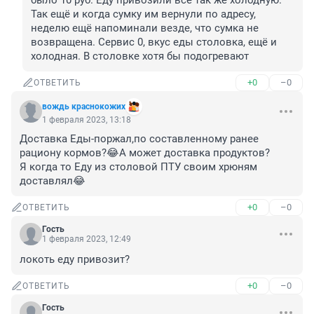
было 10 руб. Еду привозили всё так же холодную. 
Так ещё и когда сумку им вернули по адресу, 
неделю ещё напоминали везде, что сумка не 
возвращена. Сервис 0, вкус еды столовка, ещё и 
холодная. В столовке хотя бы подогревают
+0
–0
ОТВЕТИТЬ
вождь краснокожих
1 февраля 2023, 13:18
Доставка Еды-поржал,по составленному ранее 
рациону кормов?😂А может доставка продуктов?

Я когда то Еду из столовой ПТУ своим хрюням 
доставлял😂
+0
–0
ОТВЕТИТЬ
Гость
1 февраля 2023, 12:49
локоть еду привозит?
+0
–0
ОТВЕТИТЬ
Гость