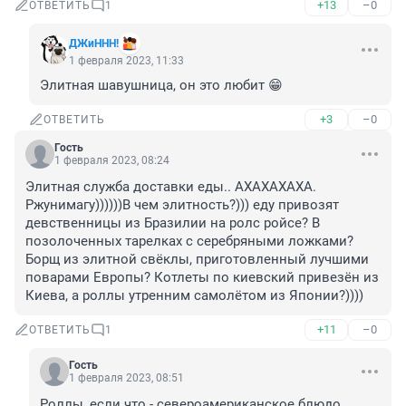
+13
–0
ОТВЕТИТЬ
1
ДЖиННН!
1 февраля 2023, 11:33
Элитная шавушница, он это любит 😁
+3
–0
ОТВЕТИТЬ
Гость
1 февраля 2023, 08:24
Элитная служба доставки еды.. АХАХАХАХА. 
Ржунимагу))))))В чем элитность?))) еду привозят 
девственницы из Бразилии на ролс ройсе? В 
позолоченных тарелках с серебряными ложками? 
Борщ из элитной свёклы, приготовленный лучшими 
поварами Европы? Котлеты по киевский привезён из 
Киева, а роллы утренним самолётом из Японии?))))
+11
–0
ОТВЕТИТЬ
1
Гость
1 февраля 2023, 08:51
Роллы, если что - североамериканское блюдо.