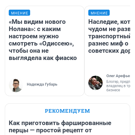
МНЕНИЕ
МНЕНИЕ
«Мы видим нового
Наследие, кото
Нолана»: с каким
чудом не разва
настроем нужно
транспортный 
смотреть «Одиссею»,
разнес миф о 
чтобы она не
советских доро
выглядела как фиаско
Олег Арефьев
Блогер, предпри
Надежда Губарь
владелец в тра
бизнесе
РЕКОМЕНДУЕМ
Как приготовить фаршированные
перцы — простой рецепт от