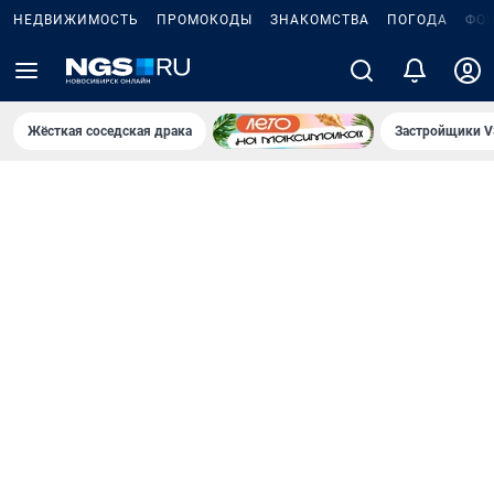
НЕДВИЖИМОСТЬ
ПРОМОКОДЫ
ЗНАКОМСТВА
ПОГОДА
ФО
Жёсткая соседская драка
Застройщики V