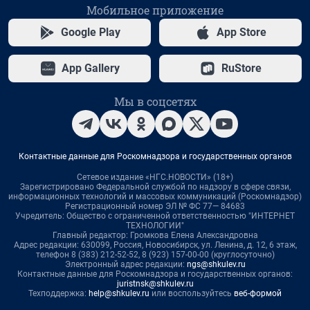
Мобильное приложение
Google Play
App Store
App Gallery
RuStore
Мы в соцсетях
Контактные данные для Роскомнадзора и государственных органов
Сетевое издание «НГС.НОВОСТИ» (18+)
Зарегистрировано Федеральной службой по надзору в сфере связи,
информационных технологий и массовых коммуникаций (Роскомнадзор)
Регистрационный номер ЭЛ № ФС 77— 84683
Учредитель: Общество с ограниченной ответственностью "ИНТЕРНЕТ
ТЕХНОЛОГИИ"
Главный редактор: Громкова Елена Александровна
Адрес редакции: 630099, Россия, Новосибирск, ул. Ленина, д. 12, 6 этаж,
телефон 8 (383) 212-52-52, 8 (923) 157-00-00 (круглосуточно)
Электронный адрес редакции:
ngs@shkulev.ru
Контактные данные для Роскомнадзора и государственных органов:
juristnsk@shkulev.ru
Техподдержка:
help@shkulev.ru
или воспользуйтесь
веб-формой