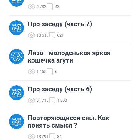
6 732
42
Про засаду (часть 7)
10 616
621
Лиза - молоденькая яркая
кошечка агути
1 155
6
Про засаду (часть 6)
31 715
1 000
Повторяющиеся сны. Как
понять смысл ?
13 791
34