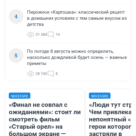
Пирожное «Картошка»: классический рецепт
4
в домашних условиях с тем самым вкусом из
детства
31 384
19
По погоде 8 августа можно определить,
5
насколько дождливой будет осень — важные
приметы
28 740
8
МНЕНИЕ
МНЕНИЕ
«Финал не совпал с
«Люди тут стр
ожиданиями»: стоит ли
Чем привлекае
смотреть фильм
непонятный «Н
«Старый орел» на
герои которого
большом экране —
застряли в