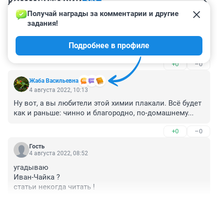
КОММЕНТАРИИ
101
Получай награды за комментарии и другие 
задания!
Гость
4 августа 2022, 10:24
Подробнее в профиле
Добрый Коля тогда уже.
+0
–0
Жаба Васильевна
4 августа 2022, 10:13
Ну вот, а вы любители этой химии плакали. Всё будет 
как и раньше: чинно и благородно, по-домашнему...
+0
–0
Гость
4 августа 2022, 08:52
угадываю 

Иван-Чайка ?

статьи некогда читать !
+0
–0