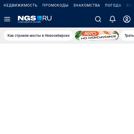
НЕДВИЖИМОСТЬ
ПРОМОКОДЫ
ЗНАКОМСТВА
ПОГОДА
ФО
Как строили мосты в Новосибирске
Траты