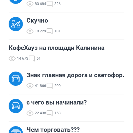
80 684
326
Скучно
18 229
131
КофеХауз на площади Калинина
14 673
61
Знак главная дорога и светофор.
41 866
200
с чего вы начинали?
22 438
153
Чем торговать???