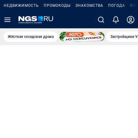
НЕДВИЖИМОСТЬ
ПРОМОКОДЫ
ЗНАКОМСТВА
ПОГОДА
ФО
Жёсткая соседская драка
Застройщики V