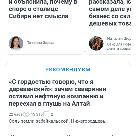
и объяснила, почему в
рассказала, как
споре о столице
самом деле ус
Сибири нет смысла
бизнес со скл
дешевых това
Наталья Шорох
Татьяна Зарва
Открыла кофейн
деньги соцразв
РЕКОМЕНДУЕМ
«С гордостью говорю, что я
деревенский»: зачем северянин
оставил нефтяную компанию и
переехал в глушь на Алтай
22 часа
13 316
2
Соль земли забайкальской. Нижегородцевы