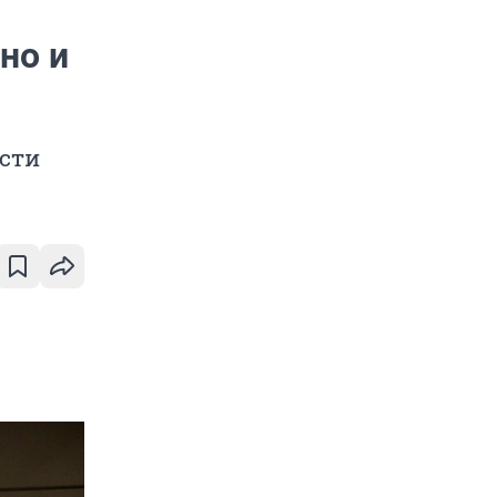
но и
сти