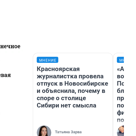
МНЕНИЕ
МНЕНИ
Красноярская
«Анал
журналистка провела
вот ч
отпуск в Новосибирске
Почем
и объяснила, почему в
блокб
споре о столице
прова
Сибири нет смысла
повто
фильм
полны
Татьяна Зарва