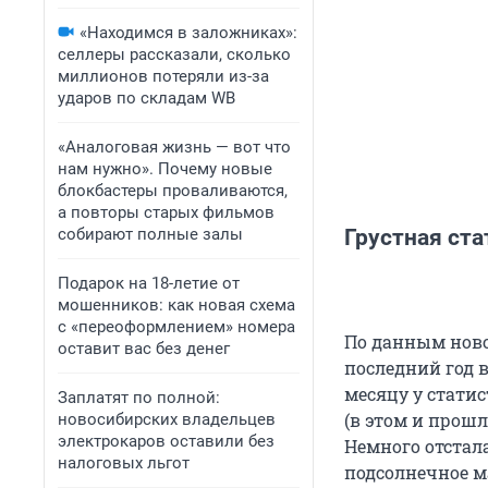
«Находимся в заложниках»:
селлеры рассказали, сколько
миллионов потеряли из-за
ударов по складам WB
«Аналоговая жизнь — вот что
нам нужно». Почему новые
блокбастеры проваливаются,
а повторы старых фильмов
собирают полные залы
Грустная ста
Подарок на 18-летие от
мошенников: как новая схема
с «переоформлением» номера
По данным новос
оставит вас без денег
последний год 
месяцу у статис
Заплатят по полной:
(в этом и прошл
новосибирских владельцев
электрокаров оставили без
Немного отстала
налоговых льгот
подсолнечное мас