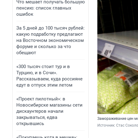
Что мешает получать большую
пенсию: список главных
ошибок
За 5 дней до 100 тысяч рублей:
какую подработку предлагают
на Восточном экономическом
форуме и сколько за что
обещают
«300 тысяч стоит тур и в
Турцию, и в Сочи».
Рассказываем, куда россияне
едут в отпуск этим летом
«Проект пилотный»: в
Новосибирске магазины сети
дискаунтеров начали
закрываться, едва
Замораживание цен мо
открывшись
Источник: 
Стас Сокол
«Покупаешь кота в мешке»: