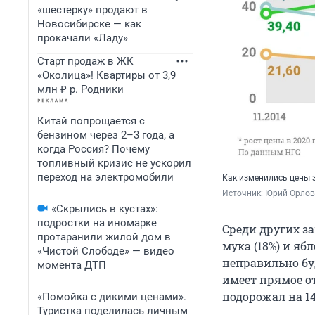
«шестерку» продают в
Новосибирске — как
прокачали «Ладу»
Старт продаж в ЖК
«Околица»! Квартиры от 3,9
млн ₽ р. Родники
Китай попрощается с
бензином через 2–3 года, а
когда Россия? Почему
топливный кризис не ускорил
переход на электромобили
Как изменились цены з
Источник: 
Юрий Орлов
«Скрылись в кустах»:
подростки на иномарке
Среди других за
протаранили жилой дом в
мука (18%) и яб
«Чистой Слободе» — видео
неправильно бу
момента ДТП
имеет прямое о
подорожал на 14
«Помойка с дикими ценами».
Туристка поделилась личным