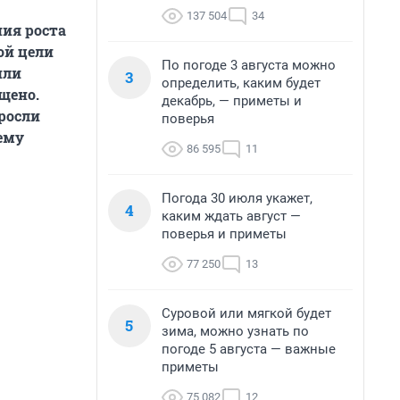
137 504
34
ия роста
ой цели
По погоде 3 августа можно
или
3
определить, каким будет
щено.
декабрь, — приметы и
ыросли
поверья
чему
86 595
11
Погода 30 июля укажет,
4
каким ждать август —
поверья и приметы
77 250
13
Суровой или мягкой будет
5
зима, можно узнать по
погоде 5 августа — важные
приметы
75 082
12