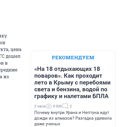
нку.
 он
кта, цена
НГС дошел
РЕКОМЕНДУЕМ
в в
«На 18 отдыхающих 18
средние
поваров». Как проходит
а из
лето в Крыму с перебоями
света и бензина, водой по
графику и налетами БПЛА
2 часа
9 930
2
Почему внутри Урана и Нептуна идут
дожди из алмазов? Разгадка удивила
даже ученых