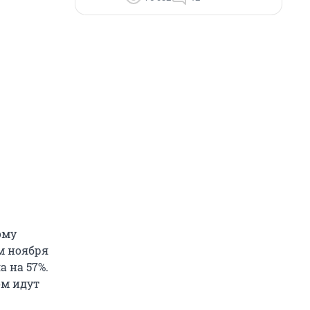
ому
ям ноября
а на 57%.
ом идут