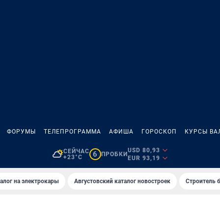
ФОРУМЫ
ТЕЛЕПРОГРАММА
АФИША
ГОРОСКОП
КУРСЫ ВА
USD 80,93
СЕЙЧАС
6
ПРОБКИ
+23°C
EUR 93,19
алог на электрокары
Августовский каталог новостроек
Строитель б