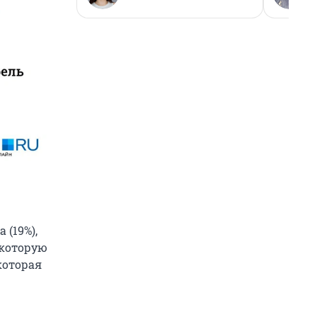
 (19%),
 которую
которая