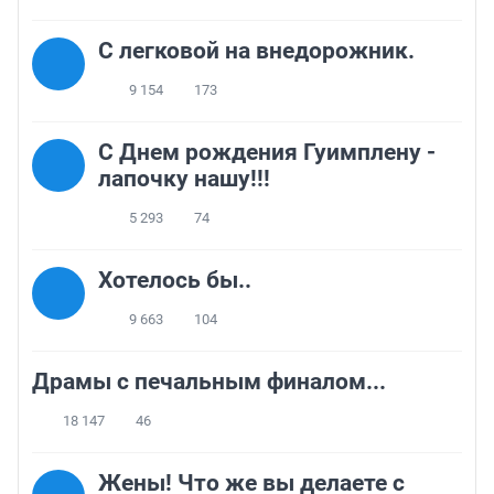
C легковой на внедорожник.
9 154
173
С Днем рождения Гуимплену -
лапочку нашу!!!
5 293
74
Хотелось бы..
9 663
104
Драмы с печальным финалом...
18 147
46
Жены! Что же вы делаете с