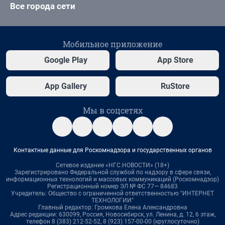
Все города сети
Мобильное приложение
Google Play
App Store
App Gallery
RuStore
Мы в соцсетях
Контактные данные для Роскомнадзора и государственных органов
Сетевое издание «НГС.НОВОСТИ» (18+)
Зарегистрировано Федеральной службой по надзору в сфере связи,
информационных технологий и массовых коммуникаций (Роскомнадзор)
Регистрационный номер ЭЛ № ФС 77— 84683
Учредитель: Общество с ограниченной ответственностью "ИНТЕРНЕТ
ТЕХНОЛОГИИ"
Главный редактор: Громкова Елена Александровна
Адрес редакции: 630099, Россия, Новосибирск, ул. Ленина, д. 12, 6 этаж,
телефон 8 (383) 212-52-52, 8 (923) 157-00-00 (круглосуточно)