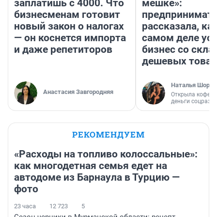
заплатишь с 4000. Что
мешке»:
бизнесменам готовит
предпринимат
новый закон о налогах
рассказала, как
— он коснется импорта
самом деле ус
и даже репетиторов
бизнес со скл
дешевых това
Наталья Шорох
Анастасия Завгородняя
Открыла кофейн
деньги соцразв
РЕКОМЕНДУЕМ
«Расходы на топливо колоссальные»:
как многодетная семья едет на
автодоме из Барнаула в Турцию —
фото
23 часа
12 723
5