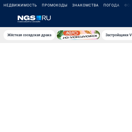
НЕДВИЖИМОСТЬ
ПРОМОКОДЫ
ЗНАКОМСТВА
ПОГОДА
ФО
Жёсткая соседская драка
Застройщики V