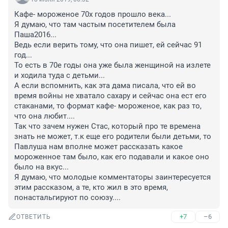
Кафе- мороженое 70х годов прошло века...

Я думаю, что там частым посетителем была 
Паша2016...

Ведь если верить тому, что она пишет, ей сейчас 91 
год...

То есть в 70е годы она уже была женщиной на излете 
и ходила туда с детьми...

А если вспомнить, как эта дама писала, что ей во 
время войны не хватало сахару и сейчас она ест его 
стаканами, то формат кафе- мороженое, как раз то, 
что она любит....

Так что зачем нужен Стас, который про те времена 
знать не может, т.к еще его родители были детьми, то 
Павлуша нам вполне может рассказать какое 
мороженное там было, как его подавали и какое оно 
было на вкус...

Я думаю, что молодые комментаторы заинтересуется 
этим рассказом, а те, кто жил в это время, 
понастальгируют по союзу....
+7
–6
ОТВЕТИТЬ