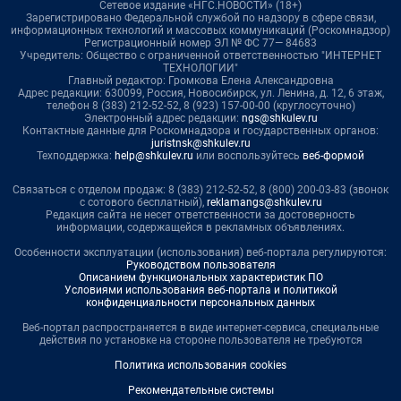
Сетевое издание «НГС.НОВОСТИ» (18+)
Зарегистрировано Федеральной службой по надзору в сфере связи,
информационных технологий и массовых коммуникаций (Роскомнадзор)
Регистрационный номер ЭЛ № ФС 77— 84683
Учредитель: Общество с ограниченной ответственностью "ИНТЕРНЕТ
ТЕХНОЛОГИИ"
Главный редактор: Громкова Елена Александровна
Адрес редакции: 630099, Россия, Новосибирск, ул. Ленина, д. 12, 6 этаж,
телефон 8 (383) 212-52-52, 8 (923) 157-00-00 (круглосуточно)
Электронный адрес редакции:
ngs@shkulev.ru
Контактные данные для Роскомнадзора и государственных органов:
juristnsk@shkulev.ru
Техподдержка:
help@shkulev.ru
или воспользуйтесь
веб-формой
Связаться с отделом продаж: 8 (383) 212-52-52, 8 (800) 200-03-83 (звонок
с сотового бесплатный),
reklamangs@shkulev.ru
Редакция сайта не несет ответственности за достоверность
информации, содержащейся в рекламных объявлениях.
Особенности эксплуатации (использования) веб-портала регулируются:
Руководством пользователя
Описанием функциональных характеристик ПО
Условиями использования веб-портала и политикой
конфиденциальности персональных данных
Веб-портал распространяется в виде интернет-сервиса, специальные
действия по установке на стороне пользователя не требуются
Политика использования cookies
Рекомендательные системы