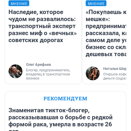
МНЕНИЕ
МНЕНИЕ
Наследие, которое
«Покупаешь ко
чудом не развалилось:
мешке»:
транспортный эксперт
предпринимат
разнес миф о «вечных»
рассказала, как
советских дорогах
самом деле ус
бизнес со скл
дешевых това
Олег Арефьев
Наталья Шорох
Блогер, предприниматель,
владелец в транспортном
Открыла кофейн
бизнесе
деньги соцразв
РЕКОМЕНДУЕМ
Знаменитая тикток-блогер,
рассказывавшая о борьбе с редкой
формой рака, умерла в возрасте 26