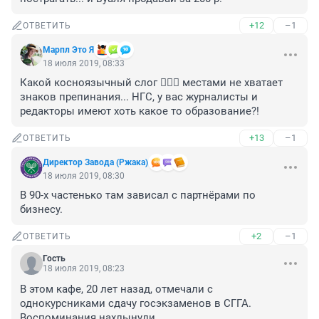
+12
–1
ОТВЕТИТЬ
Марпл Это Я
18 июля 2019, 08:33
Какой косноязычный слог 🤦🏼‍♀️ местами не хватает 
знаков препинания... НГС, у вас журналисты и 
редакторы имеют хоть какое то образование?!
+13
–1
ОТВЕТИТЬ
Директор Завода (Ржака)
18 июля 2019, 08:30
В 90-х частенько там зависал с партнёрами по 
бизнесу.
+2
–1
ОТВЕТИТЬ
Гость
18 июля 2019, 08:23
В этом кафе, 20 лет назад, отмечали с 
однокурсниками сдачу госэкзаменов в СГГА. 
Воспоминания нахлынули...