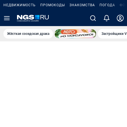
НЕДВИЖИМОСТЬ
ПРОМОКОДЫ
ЗНАКОМСТВА
ПОГОДА
ФО
Жёсткая соседская драка
Застройщики V