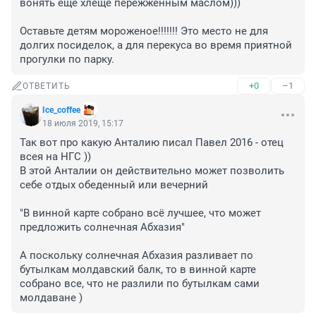
вонять ещё хлеще пережженным маслом)))

Оставьте детям мороженое!!!!!!! Это место не для 
долгих посиделок, а для перекуса во время приятной 
прогулки по парку.
+0
–1
ОТВЕТИТЬ
Ice_coffee
18 июля 2019, 15:17
Так вот про какую Анталию писал Павел 2016 - отец 
всея на НГС ))

В этой Анталии он действительно может позволить 
себе отдых обеденный или вечерний

"В винной карте собрано всё лучшее, что может 
предложить солнечная Абхазия"

А поскольку солнечная Абхазия разливает по 
бутылкам молдавский балк, то в винной карте 
собрано все, что не разлили по бутылкам сами 
молдаване )