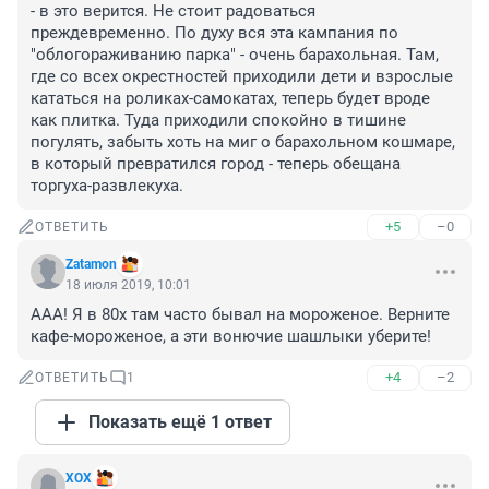
- в это верится. Не стоит радоваться 
преждевременно. По духу вся эта кампания по 
"облогораживанию парка" - очень барахольная. Там, 
где со всех окрестностей приходили дети и взрослые 
кататься на роликах-самокатах, теперь будет вроде 
как плитка. Туда приходили спокойно в тишине 
погулять, забыть хоть на миг о барахольном кошмаре, 
в который превратился город - теперь обещана 
торгуха-развлекуха.
+5
–0
ОТВЕТИТЬ
Zatamon
18 июля 2019, 10:01
ААА! Я в 80х там часто бывал на мороженое. Верните 
кафе-мороженое, а эти вонючие шашлыки уберите!
+4
–2
ОТВЕТИТЬ
1
Показать ещё 1 ответ
XOX