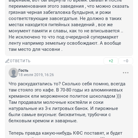
вареньем, вот бы вернуть то время. Бывал и после 
переименования этого заведения , что можно сказать 
грязная черная забегаловка булдырня, и рожи 
соответствующие завсегдатые. Не должно в таких 
местах находится питейных заведений , все же 
монумент памяти и славы, как то не вписывается .. 
Не исключено то что под очередной супермаркет 
ленту например земельку освобождают. А вообще 
там место для часовни .
+2
–0
ОТВЕТИТЬ
Гость
18 июля 2019, 16:26
Что раскудахтались то? Сколько себя помню, всегда 
там стояло это кафе. В 70-80 годы из алюминиевых 
креманок ели мороженное политое шоколадом ))) 
Там продавали молочные коктейли и соки 
натуральные из 3-х литровых банок. И пирожные 
были самые вкусные: бисквитные, трубочки с 
белковым кремом и заварные. 

Теперь правда какую-нибудь КФС поставят, и будет 