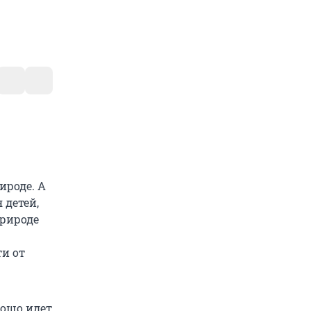
ироде. А
 детей,
природе
и от
рошо идет