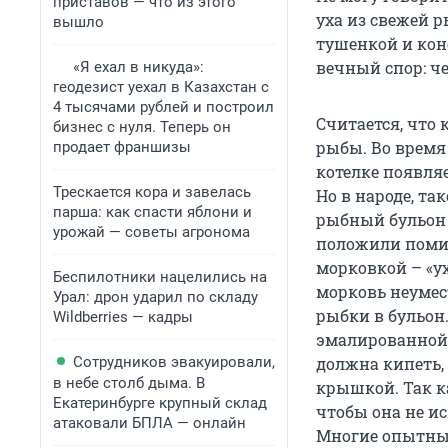
приставов — что из этого
уха из свежей 
вышло
тушенкой и кон
вечный спор: че
«Я ехал в никуда»:
геодезист уехал в Казахстан с
4 тысячами рублей и построил
Считается, что 
бизнес с нуля. Теперь он
рыбы. Во время 
продает франшизы
котелке появляе
Трескается кора и завелась
Но в народе, та
парша: как спасти яблони и
рыбный бульон 
урожай — советы агронома
положили помид
морковкой – «ух
Беспилотники нацелились на
морковь неумест
Урал: дрон ударил по складу
рыбки в бульон
Wildberries — кадры
эмалированной 
Сотрудников эвакуировали,
должна кипеть,
в небе столб дыма. В
крышкой. Так ка
Екатеринбурге крупный склад
чтобы она не ис
атаковали БПЛА — онлайн
Многие опытные