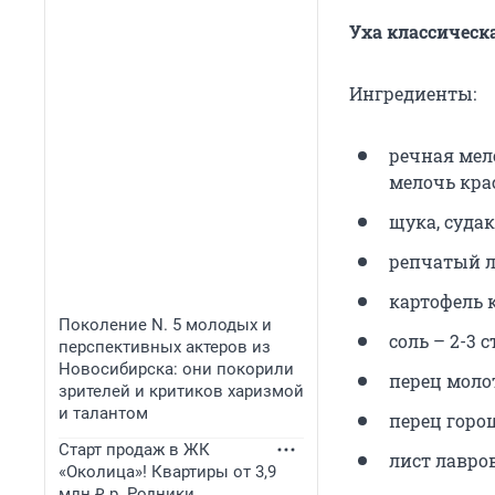
Уха классическ
Ингредиенты:
речная мел
мелочь крас
щука, судак
репчатый л
картофель 
Поколение N. 5 молодых и
соль – 2-3 
перспективных актеров из
Новосибирска: они покорили
перец молот
зрителей и критиков харизмой
и талантом
перец горо
Старт продаж в ЖК
лист лавро
«Околица»! Квартиры от 3,9
млн ₽ р. Родники