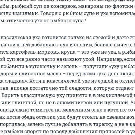
рыбы, рыбный суп из консервов, макароны по-флотски 
ечно шашлыки. Говоря о рыбном супе и ухе вспомина
м отличается уха от рыбного супа?
классическая уха готовится только из свежей и даже 
варки к ней добавляют лук и специи, больше ничего. 
тся картофель, морковь, крупа – это уже не уха, а рыб
кой суп все равно часто называют ухой. Например, если
добавили картошечку и зелень – получили «уху рыба
оры и сливочное масло – перед вами «уха донецкая»,
а сладкая». Хотя в классической ухе из ершей и окуне
на, вполне достаточно той сладости, которую отдают
. Варить классическую уху принято в в неокисляемой 
или глиняной, но не в алюминиевой или чугунной. У
 она должна томиться на медленном огне в котелке со
к после обеда остатки ухи будут стоять на свежем воз
портилась, зелень лучше добавлять в тарелку, а не в 
 рыбаки спорят по поводу добавления пряностей в ух