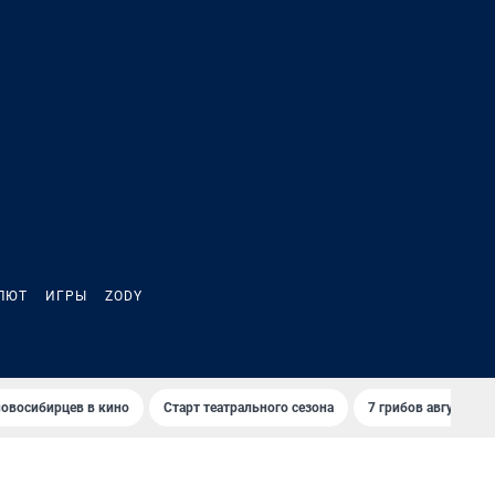
ЛЮТ
ИГРЫ
ZODY
овосибирцев в кино
Старт театрального сезона
7 грибов августа