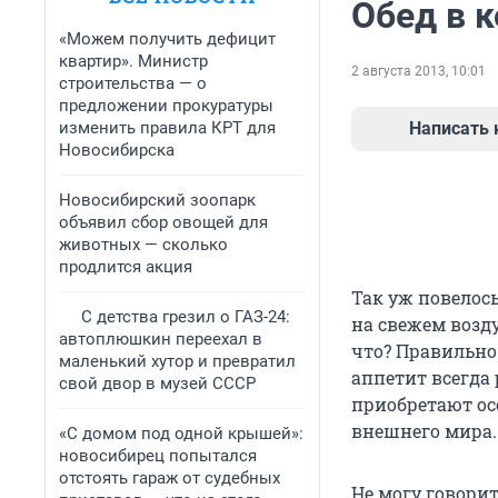
Обед в к
«Можем получить дефицит
квартир». Министр
2 августа 2013, 10:01
строительства — о
предложении прокуратуры
изменить правила КРТ для
Написать
Новосибирска
Новосибирский зоопарк
объявил сбор овощей для
животных — сколько
продлится акция
Так уж повелось
С детства грезил о ГАЗ-24:
на свежем возду
автоплюшкин переехал в
что? Правильно.
маленький хутор и превратил
аппетит всегда 
свой двор в музей СССР
приобретают ос
внешнего мира.
«С домом под одной крышей»:
новосибирец попытался
отстоять гараж от судебных
Не могу говорит