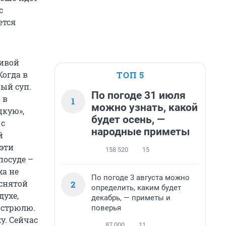
с
ется
живой
ТОП 5
Когда в
ный суп.
По погоде 31 июля
 в
1
можно узнать, какой
цкую»,
будет осень, —
 с
народные приметы
й
 эти
158 520
15
посуде –
ха не
По погоде 3 августа можно
 снятой
2
определить, каким будет
духе,
декабрь, — приметы и
кастрюлю.
поверья
у. Сейчас
87 000
11