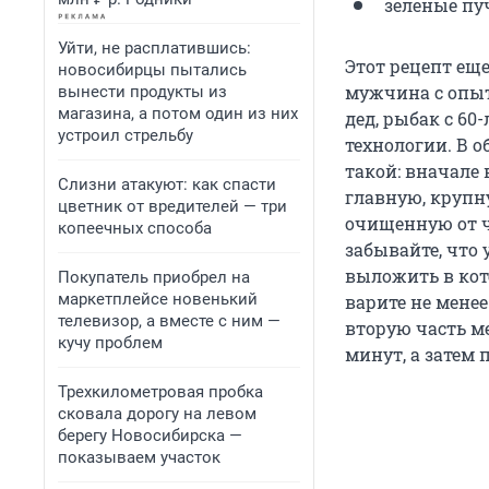
зеленые пу
Уйти, не расплатившись:
Этот рецепт ещ
новосибирцы пытались
мужчина с опыт
вынести продукты из
магазина, а потом один из них
дед, рыбак с 60
устроил стрельбу
технологии. В о
такой: вначале 
Слизни атакуют: как спасти
главную, крупн
цветник от вредителей — три
очищенную от ч
копеечных способа
забывайте, что
выложить в кот
Покупатель приобрел на
маркетплейсе новенький
варите не мене
телевизор, а вместе с ним —
вторую часть ме
кучу проблем
минут, а затем 
Трехкилометровая пробка
сковала дорогу на левом
берегу Новосибирска —
показываем участок