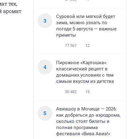
ат тех,
й аромат
Суровой или мягкой будет
3
зима, можно узнать по
погоде 5 августа — важные
приметы
77 567
12
Пирожное «Картошка»:
4
классический рецепт в
домашних условиях с тем
самым вкусом из детства
30 482
15
Авиашоу в Мочище — 2026:
5
как добраться до аэродрома,
сколько стоят билеты и
полная программа
фестиваля «Вива Авиа!»