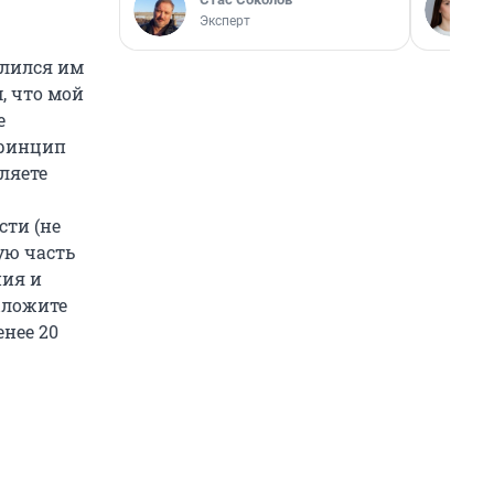
Эксперт
елился им
, что мой
е
Принцип
ляете
сти (не
ую часть
ния и
ыложите
енее 20