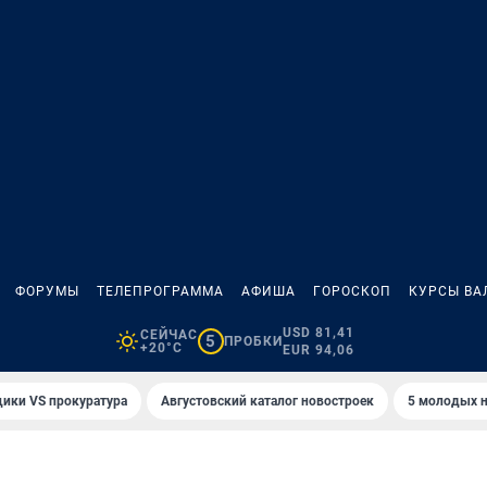
ФОРУМЫ
ТЕЛЕПРОГРАММА
АФИША
ГОРОСКОП
КУРСЫ ВА
USD 81,41
СЕЙЧАС
5
ПРОБКИ
+20°C
EUR 94,06
ики VS прокуратура
Августовский каталог новостроек
5 молодых н