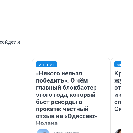
сойдет и
МНЕНИЕ
МНЕНИ
«Никого нельзя
Красн
победить». О чём
журна
главный блокбастер
отпус
этого года, который
и объ
бьет рекорды в
споре
прокате: честный
Сибир
отзыв на «Одиссею»
Нолана
Стас Соколов