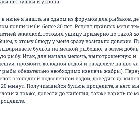
чки петрушки и укропа.
е в июне я нашла на одном из форумов для рыбаков, д
ом ловли рыбы более 30 лет. Рецепт привлек меня тем
-летней закалкой, готовил ушицу примерно по такой ж
бщем, к этому блюду у меня сразу возникло доверие. 
вывариваете бульон на мелкой рыбешке, а затем добав
ую рыбу. Итак, для начала мелочь, выпотрошенную и
ешуи, промойте холодной водой и разделите на две ча
 у рыбы обязательно необходимо извлечь жабры). Перв
елок с холодной подсоленной водой, доведите до кипе
е 20 минут. Получившийся бульон процедите, в него в
лочи и также, довести до кипения, также варить не м
процедите.