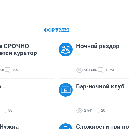
ФОРУМЫ
е СРОЧНО
Ночной раздор
ется куратор
550
739
201 606
1 124
...
Бар-ночной клуб
55
2 541
20
 Нужна
Сложности при по