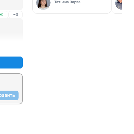
Татьяна Зарва
+0
–0
+3
–0
равить