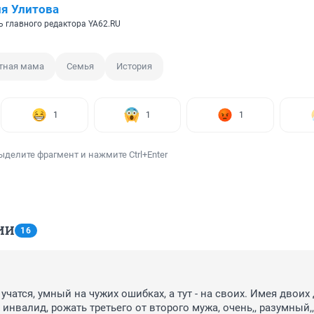
я Улитова
ь главного редактора YA62.RU
тная мама
Семья
История
1
1
1
ыделите фрагмент и нажмите Ctrl+Enter
ИИ
16
чатся, умный на чужих ошибках, а тут - на своих. Имея двоих д
инвалид, рожать третьего от второго мужа, очень,, разумный,, 