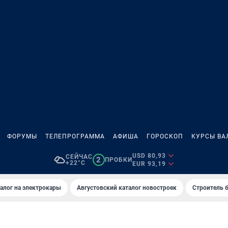
ФОРУМЫ
ТЕЛЕПРОГРАММА
АФИША
ГОРОСКОП
КУРСЫ ВА
USD 80,93
СЕЙЧАС
2
ПРОБКИ
+22°C
EUR 93,19
алог на электрокары
Августовский каталог новостроек
Строитель б