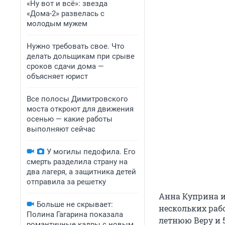
«Ну вот и всё»: звезда
«Дома-2» развелась с
молодым мужем
Нужно требовать свое. Что
делать дольщикам при срыве
сроков сдачи дома —
объясняет юрист
Все полосы Димитровского
моста откроют для движения
осенью — какие работы
выполняют сейчас
У могилы педофила. Его
смерть разделила страну на
два лагеря, а защитника детей
отправила за решетку
Анна Куприна и
Больше не скрывает:
нескольких рабо
Полина Гагарина показала
летнюю Веру и 
романтичные кадры с новым