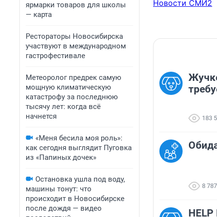
Новости СМИ2
ярмарки товаров для школы
— карта
Рестораторы Новосибирска
участвуют в международном
гастрофестивале
Жучк
Метеоролог предрек самую
мощную климатическую
требу
катастрофу за последнюю
тысячу лет: когда всё
начнется
183 
«Меня бесила моя роль»:
Обида.
как сегодня выглядит Пуговка
из «Папиных дочек»
Остановка ушла под воду,
8 787
машины тонут: что
происходит в Новосибирске
после дождя — видео
HELP