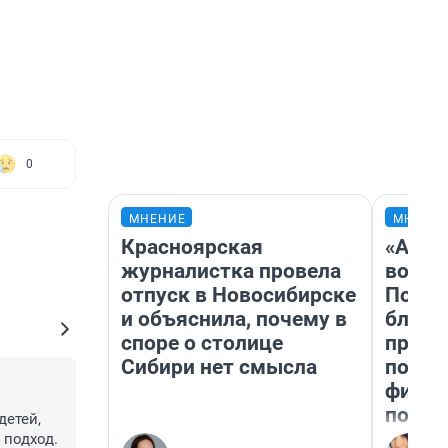
0
МНЕНИЕ
МНЕНИ
Красноярская
«Анал
журналистка провела
вот ч
отпуск в Новосибирске
Почем
и объяснила, почему в
блокб
споре о столице
прова
Сибири нет смысла
повто
фильм
полны
етей, 
подход. 