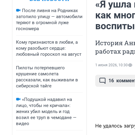
«Я ушла 
После ливня на Родниках
как мно
затопило улицу — автомобили
теряют в огромной луже
воспиты
госномера
История Анн
Кому признаются в любви, а
кому разобьют сердце:
работах рад
любовный гороскоп на август
1 июня 2026, 10:30
Пилоты потерпевшего
крушение самолета
рассказали, как выживали в
16
коммен
сибирской тайге
«Подушкой надавил на
лицо, чтобы не кричала»:
жених убил модель и год
возил ее труп в чемодане —
видео
Не удалось загр