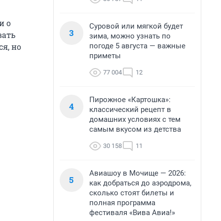
и о
Суровой или мягкой будет
3
вать
зима, можно узнать по
погоде 5 августа — важные
я, но
приметы
77 004
12
Пирожное «Картошка»:
4
классический рецепт в
домашних условиях с тем
самым вкусом из детства
30 158
11
Авиашоу в Мочище — 2026:
5
как добраться до аэродрома,
сколько стоят билеты и
полная программа
фестиваля «Вива Авиа!»