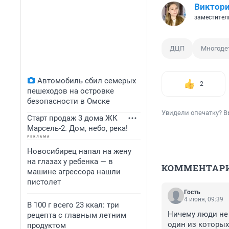
Виктори
заместител
ДЦП
Многоде
Автомобиль сбил семерых
2
пешеходов на островке
безопасности в Омске
Увидели опечатку? В
Старт продаж 3 дома ЖК
Марсель-2. Дом, небо, река!
Новосибирец напал на жену
на глазах у ребенка — в
КОММЕНТАР
машине агрессора нашли
пистолет
Гость
4 июня, 09:39
В 100 г всего 23 ккал: три
Ничему люди не у
рецепта с главным летним
один из которых 
продуктом