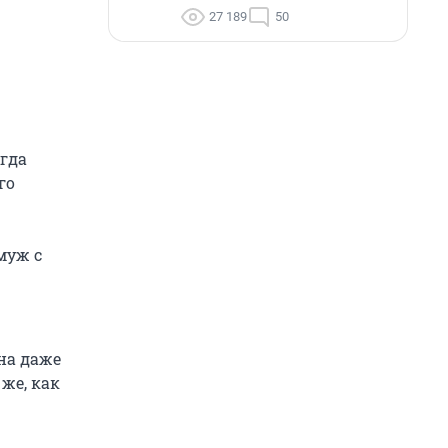
27 189
50
гда
го
муж с
на даже
же, как