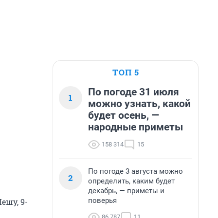
ТОП 5
По погоде 31 июля
1
можно узнать, какой
будет осень, —
народные приметы
158 314
15
По погоде 3 августа можно
2
определить, каким будет
декабрь, — приметы и
поверья
ешу, 9-
86 787
11