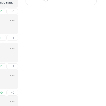
их сами.
+1
–0
+1
–1
+1
–1
+0
–0