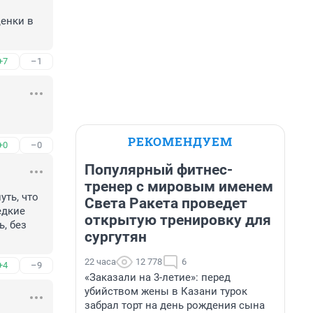
енки в 
+7
–1
РЕКОМЕНДУЕМ
+0
–0
Популярный фитнес-
тренер с мировым именем
ть, что 
Света Ракета проведет
дкие 
открытую тренировку для
 без 
сургутян
22 часа
12 778
6
+4
–9
«Заказали на 3-летие»: перед
убийством жены в Казани турок
забрал торт на день рождения сына