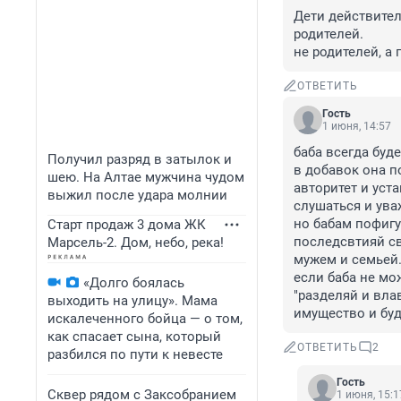
Дети действител
родителей.

не родителей, а 
ОТВЕТИТЬ
Гость
1 июня, 14:57
баба всегда буд
Получил разряд в затылок и
в добавок она п
шею. На Алтае мужчина чудом
авторитет и уста
выжил после удара молнии
слушаться и уваж
но бабам пофигу
Старт продаж 3 дома ЖК
последсвтияй св
Марсель-2. Дом, небо, река!
мужем и семьей.
если баба не мо
«Долго боялась
"разделяй и влав
выходить на улицу». Мама
имущество и буд
искалеченного бойца — о том,
как спасает сына, который
ОТВЕТИТЬ
2
разбился по пути к невесте
Гость
Сквер рядом с Заксобранием
1 июня, 15:1