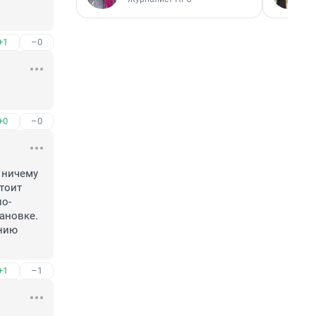
+1
–0
+0
–0
ничему 
тоит 
по-
новке. 
нию 
+1
–1