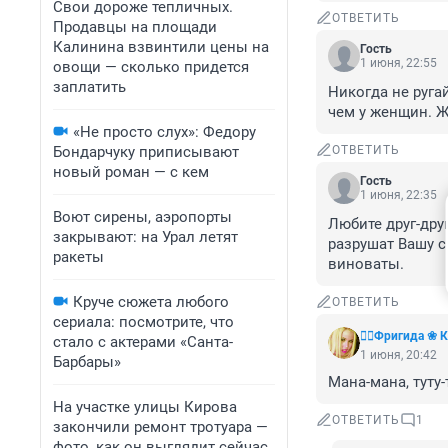
Свои дороже тепличных.
ОТВЕТИТЬ
Продавцы на площади
Калинина взвинтили цены на
Гость
1 июня, 22:55
овощи — сколько придется
заплатить
Никогда не руга
чем у женщин. 
«Не просто слух»: Федору
Бондарчуку приписывают
ОТВЕТИТЬ
новый роман — с кем
Гость
1 июня, 22:35
Воют сирены, аэропорты
Любите друг-друг
закрывают: на Урал летят
разрушат Вашу с
ракеты
виноваты.
Круче сюжета любого
ОТВЕТИТЬ
сериала: посмотрите, что
❤️‍🔥Фригида ❀
стало с актерами «Санта-
1 июня, 20:42
Барбары»
Мана-мана, туту-т
На участке улицы Кирова
ОТВЕТИТЬ
1
закончили ремонт тротуара —
фото, как он выглядит сейчас