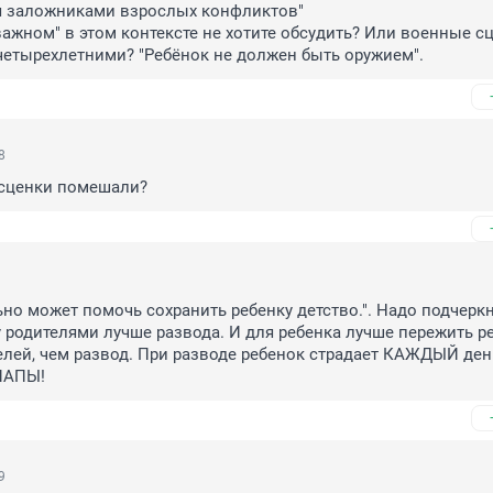
я заложниками взрослых конфликтов"

важном" в этом контексте не хотите обсудить? Или военные сц
 четырехлетними? "Ребёнок не должен быть оружием".
8
сценки помешали?
ьно может помочь сохранить ребенку детство.". Надо подчеркну
родителями лучше развода. И для ребенка лучше пережить ре
лей, чем развод. При разводе ребенок страдает КАЖДЫЙ день,
ПАПЫ!
9