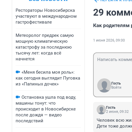
ПЕРЕЙТИ К ПУ
29 комм
Рестораторы Новосибирска
участвуют в международном
гастрофестивале
Как родителям 
Метеоролог предрек самую
1 июня 2026, 09:00
мощную климатическую
катастрофу за последнюю
тысячу лет: когда всё
начнется
«Меня бесила моя роль»:
как сегодня выглядит Пуговка
из «Папиных дочек»
Гость
Войти
Остановка ушла под воду,
машины тонут: что
Гость
происходит в Новосибирске
2 июня, 09:32
после дождя — видео
Человек всю жиз
последствий
Дети тоже должн