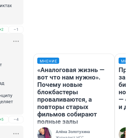
ктах 
+2
–1
МНЕНИЕ
МНЕНИ
 
«Аналоговая жизнь —
Прода
вот что нам нужно».
запла
д 
Почему новые
бизне
блокбастеры
новый
нципу 
проваливаются, а
— он 
еляет 
повторы старых
и даж
фильмов собирают
+5
–4
полные залы
Алёна Золотухина
Журналист НГС