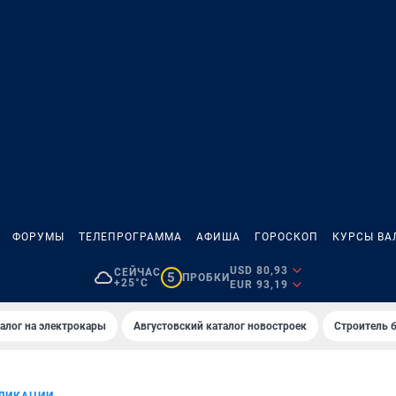
ФОРУМЫ
ТЕЛЕПРОГРАММА
АФИША
ГОРОСКОП
КУРСЫ ВА
USD 80,93
СЕЙЧАС
5
ПРОБКИ
+25°C
EUR 93,19
алог на электрокары
Августовский каталог новостроек
Строитель б