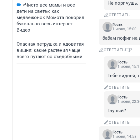
Не порт чушь.
«Чисто все мамы и все
дети на свете»: как
ОТВЕТИТЬ
медвежонок Момота покорил
буквально весь интернет.
Гость
1 июня, 15:00
Видео
бабам пофиг на 
Опасная петрушка и ядовитая
вишня: какие растения чаще
ОТВЕТИТЬ
2
всего путают со съедобными
Гость
1 июня, 15:1
Тебе видней, 
ОТВЕТИТЬ
Гость
1 июня, 22:3
Глупый?
ОТВЕТИТЬ
Гость
1 июня, 14:58