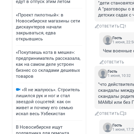
едут в отпуск этим летом
"дети становятс
А "разговоры о 
«Проект пилотный»: в
детских садах с
Новосибирске магазины сети
дискаунтеров начали
ОТВЕТИТЬ
1
закрываться, едва
Гость
открывшись
1 июня, 22:5
Чем военные 
«Покупаешь кота в мешке»:
предприниматель рассказала,
ОТВЕТИТЬ
как на самом деле устроен
бизнес со складами дешевых
Гость
товаров
1 июня, 10:32
"что действител
«Я не жалуюсь». Строитель
скандалы между 
лишился рук и ног и стал
скандалы родите
звездой соцсетей: как он
МАМЫ или без 
живет и почему его семью
искал весь Узбекистан
ОТВЕТИТЬ
3
Гость
В Новосибирске ищут
1 июня, 17:2
подрядчика для ремонта