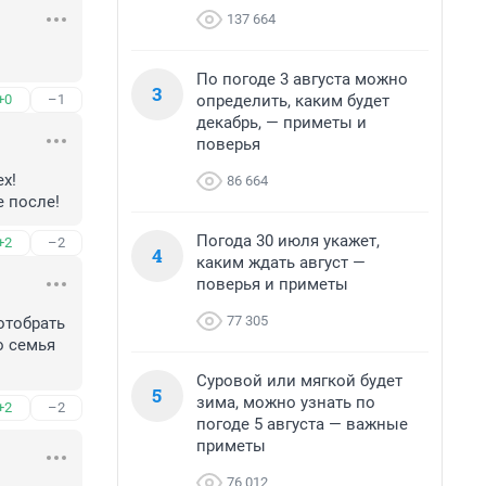
137 664
По погоде 3 августа можно
3
определить, каким будет
+0
–1
декабрь, — приметы и
поверья
х! 
86 664
е после!
Погода 30 июля укажет,
+2
–2
4
каким ждать август —
поверья и приметы
77 305
тобрать 
 семья 
Суровой или мягкой будет
5
зима, можно узнать по
+2
–2
погоде 5 августа — важные
приметы
76 012