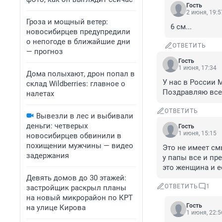
Гость
2 июня, 19:5
Гроза и мощный ветер:
6 см...
новосибирцев предупредили
о непогоде в ближайшие дни
ОТВЕТИТЬ
— прогноз
Гость
1 июня, 17:34
Дома полыхают, дрон попал в
У нас в России М
склад Wildberries: главное о
Поздравляю всех
налетах
ОТВЕТИТЬ
Вывезли в лес и выбивали
деньги: четверых
Гость
1 июня, 15:15
новосибирцев обвинили в
похищении мужчины — видео
Это не имеет см
задержания
у папы все и пре
это женщина и е
Девять домов до 30 этажей:
ОТВЕТИТЬ
1
застройщик раскрыл планы
на новый микрорайон по КРТ
Гость
на улице Кирова
1 июня, 22:5