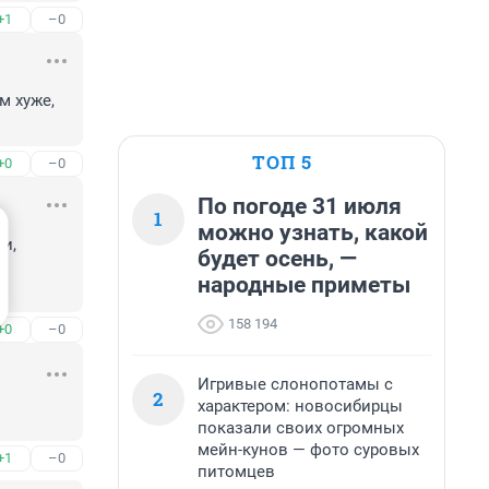
+1
–0
 хуже, 
ТОП 5
+0
–0
По погоде 31 июля
1
можно узнать, какой
и, 
будет осень, —
 
народные приметы
158 194
+0
–0
Игривые слонопотамы с
2
характером: новосибирцы
показали своих огромных
мейн-кунов — фото суровых
+1
–0
питомцев