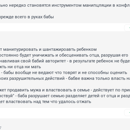
ьно нередко становятся инструментом манипцляции в конфли
прежде всего в руках бабы
ет манипурировать и шантажироавть ребенком

остоянно будет уничижать и обесценивать отца, разрушая его 
навливая свой бабий авторитет - в результате ребенок не будет
ть ни отца ни мать

 - бабы вообще не ведают что товрят и не способны оценить 
оих разрушительных действий - бабве важна только власть на


жет продавить мужа и властвовать в семье - действует по при
ствуй" - баба разрушает семью разделяет детей от отца и разд
ет властвовать над тем что удалось отжать
7