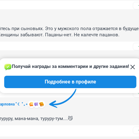
йтесь при сыновьях. Это у мужского пола отражается в будущем
Женщины забывают. Пацаны-нет. Не калечте пацанов.
Получай награды за комментарии и другие задания!
а и не пускайте родственников в семью. Они, эти родственник
емью. А после развода Вашей семьи сольются в туман. Они не
Подробнее в профиле
 Карловна ﾟ☾ ﾟ｡⋆
уруру, мана-мана, туруру-тум....😼