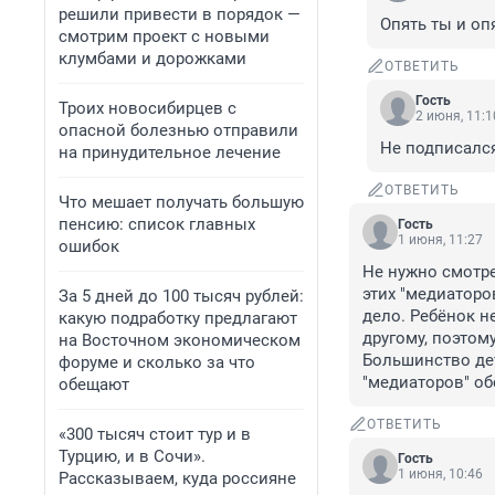
решили привести в порядок —
Опять ты и оп
смотрим проект с новыми
клумбами и дорожками
ОТВЕТИТЬ
Гость
Троих новосибирцев с
2 июня, 11:1
опасной болезнью отправили
Не подписался
на принудительное лечение
ОТВЕТИТЬ
Что мешает получать большую
пенсию: список главных
Гость
1 июня, 11:27
ошибок
Не нужно смотре
этих "медиаторов
За 5 дней до 100 тысяч рублей:
дело. Ребёнок н
какую подработку предлагают
другому, поэтом
на Восточном экономическом
Большинство дет
форуме и сколько за что
"медиаторов" об
обещают
ОТВЕТИТЬ
«300 тысяч стоит тур и в
Турцию, и в Сочи».
Гость
1 июня, 10:46
Рассказываем, куда россияне