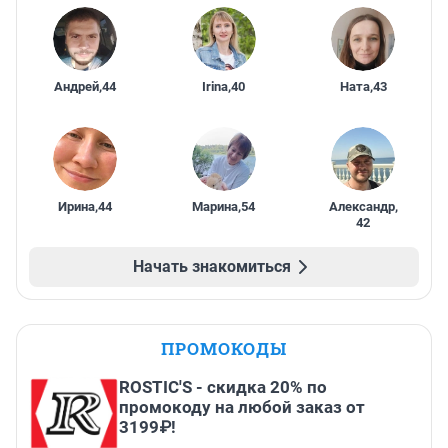
Андрей
,
44
Irina
,
40
Ната
,
43
Ирина
,
44
Марина
,
54
Александр
,
42
Начать знакомиться
ПРОМОКОДЫ
ROSTIC'S - скидка 20% по
промокоду на любой заказ от
3199₽!