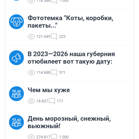
116 386
1 000
Фототемка "Коты, коробки,
пакеты..."
121 649
223
В 2023—2026 наша губерния
отюбилеет вот такую дату:
114 688
571
Чем мы хуже
18 827
171
День морозный, снежный,
вьюжный!
274 817
1 000