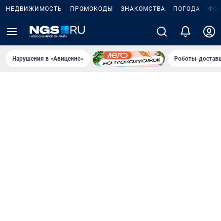
НЕДВИЖИМОСТЬ
ПРОМОКОДЫ
ЗНАКОМСТВА
ПОГОДА
ФО
Нарушения в «Авиценне»
Роботы-доставщ