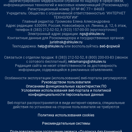
Зарегистрировано Федеральной службой по надзору в сфере связи,
информационных технологий и массовых коммуникаций (Роскомнадзор)
Регистрационный номер ЭЛ № ФС 77— 84683
Учредитель: Общество с ограниченной ответственностью "ИНТЕРНЕТ
ТЕХНОЛОГИИ"
Главный редактор: Громкова Елена Александровна
Адрес редакции: 630099, Россия, Новосибирск, ул. Ленина, д. 12, 6 этаж,
телефон 8 (383) 212-52-52, 8 (923) 157-00-00 (круглосуточно)
Электронный адрес редакции:
ngs@shkulev.ru
Контактные данные для Роскомнадзора и государственных органов:
juristnsk@shkulev.ru
Техподдержка:
help@shkulev.ru
или воспользуйтесь
веб-формой
Связаться с отделом продаж: 8 (383) 212-52-52, 8 (800) 200-03-83 (звонок
с сотового бесплатный),
reklamangs@shkulev.ru
Редакция сайта не несет ответственности за достоверность
информации, содержащейся в рекламных объявлениях.
Особенности эксплуатации (использования) веб-портала регулируются:
Руководством пользователя
Описанием функциональных характеристик ПО
Условиями использования веб-портала и политикой
конфиденциальности персональных данных
Веб-портал распространяется в виде интернет-сервиса, специальные
действия по установке на стороне пользователя не требуются
Политика использования cookies
Рекомендательные системы
Пользовательское соглашение сервиса «Подписка без баннерной