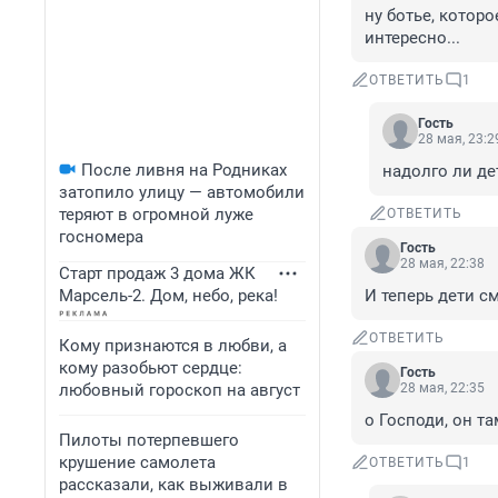
ну ботье, которо
интересно...
ОТВЕТИТЬ
1
Гость
28 мая, 23:2
После ливня на Родниках
надолго ли де
затопило улицу — автомобили
теряют в огромной луже
ОТВЕТИТЬ
госномера
Гость
28 мая, 22:38
Старт продаж 3 дома ЖК
Марсель-2. Дом, небо, река!
И теперь дети с
ОТВЕТИТЬ
Кому признаются в любви, а
кому разобьют сердце:
Гость
любовный гороскоп на август
28 мая, 22:35
о Господи, он т
Пилоты потерпевшего
крушение самолета
ОТВЕТИТЬ
1
рассказали, как выживали в