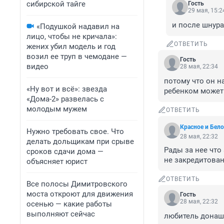
сибирской тайге
Гость
29 мая, 15:2
и после шнура,
«Подушкой надавил на
лицо, чтобы не кричала»:
ОТВЕТИТЬ
жених убил модель и год
возил ее труп в чемодане —
Гость
видео
28 мая, 22:34
потому что он н
«Ну вот и всё»: звезда
ребенком может
«Дома-2» развелась с
молодым мужем
ОТВЕТИТЬ
Красное и Бело
Нужно требовать свое. Что
28 мая, 22:32
делать дольщикам при срыве
Рады за нее что
сроков сдачи дома —
не закредитован
объясняет юрист
ОТВЕТИТЬ
Все полосы Димитровского
моста откроют для движения
Гость
28 мая, 22:32
осенью — какие работы
выполняют сейчас
любитель донаш