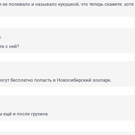
е ее поливало и называло кукушкой, что теперь скажете. хотя 
9
ти с ней?
могут бесплатно попасть в Новосибирский зоопарк.
ам ещё и после грузина