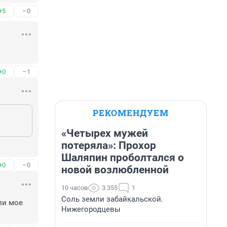
+5
–0
+0
–1
РЕКОМЕНДУЕМ
«Четырех мужей
потеряла»: Прохор
Шаляпин проболтался о
+0
–0
новой возлюбленной
10 часов
3 355
1
Соль земли забайкальской.
и мое 
Нижегородцевы