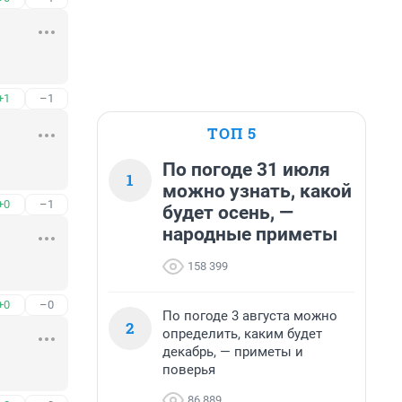
+1
–1
ТОП 5
По погоде 31 июля
1
можно узнать, какой
+0
–1
будет осень, —
народные приметы
158 399
+0
–0
По погоде 3 августа можно
2
определить, каким будет
декабрь, — приметы и
поверья
86 889