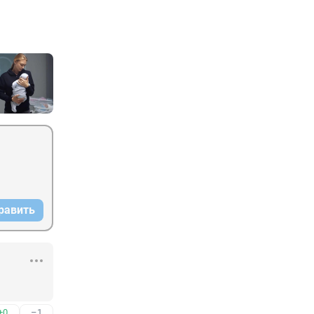
равить
+0
–1