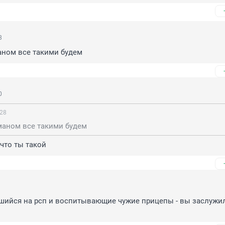
8
аном все такими будем
0
:28
маном все такими будем
 что ты такой
ийся на рсп и воспитывающие чужие прицепы - вы заслужил