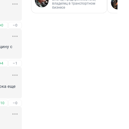
владелец в транспортном
бизнесе
+0
–0
ину с 
+4
–1
ка еще 
+10
–0