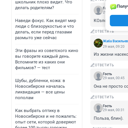
школьник плохо видит. Что
Полу
делать родителям?
Гость
29 мая, 12:17
Наведи фокус. Как видят мир
КОзловский кин
люди с близорукостью и что
делать, если перед глазами
ОТВЕТИТЬ
размыто уже сейчас
Жаба Васильев
29 мая, 09:20
Эти фразы из советского кино
Из жизни насек
вы говорите каждый день.
Вспомните из каких они
ОТВЕТИТЬ
фильмов? — тест
Гость
29 мая, 00:45
Шубы, дубленки, кожа: в
Новосибирске началась
Она не просто с
ликвидация — все цены
пополам
ОТВЕТИТЬ
Гость
Как выбрать оптику в
29 мая, 00:31
Новосибирске и не пожалеть:
Польза, блин).
опыт сети, которой доверяют
более 100 тысяч горожан