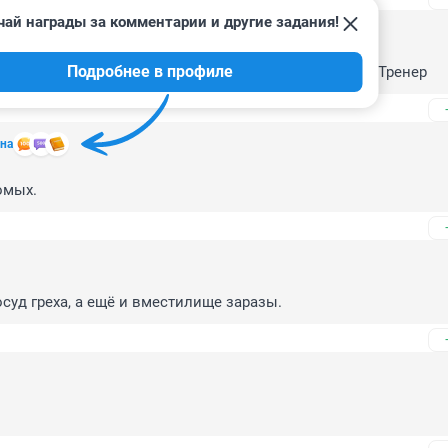
чай награды за комментарии и другие задания!
Подробнее в профиле
орежиссер никакой. Сужу по фильмам Чернобыль и Тренер
на
омых.
осуд греха, а ещё и вместилище заразы.