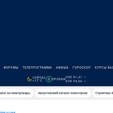
ФОРУМЫ
ТЕЛЕПРОГРАММА
АФИША
ГОРОСКОП
КУРСЫ ВА
USD 81,41
СЕЙЧАС
0
ПРОБКИ
+17°C
EUR 94,06
алог на электрокары
Августовский каталог новостроек
Строитель б