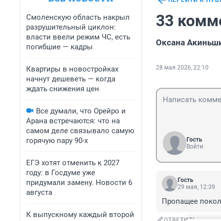
ПЕРЕЙТИ К ПУ
33 комм
Смоленскую область накрыл
разрушительный циклон:
власти ввели режим ЧС, есть
Оксана Акиньши
погибшие — кадры
28 мая 2026, 22:10
Квартиры в новостройках
начнут дешеветь — когда
ждать снижения цен
Все думали, что Орейро и
Арана встречаются: что на
самом деле связывало самую
горячую пару 90-х
Гость
Войти
ЕГЭ хотят отменить к 2027
году: в Госдуме уже
Гость
придумали замену. Новости 6
29 мая, 12:39
августа
Пропащее поко
К выпускному каждый второй
ОТВЕТИТЬ