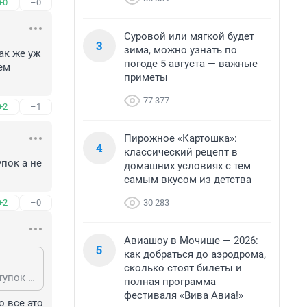
+0
–0
Суровой или мягкой будет
3
зима, можно узнать по
к же уж 
погоде 5 августа — важные
м 
приметы
77 377
+2
–1
Пирожное «Картошка»:
4
классический рецепт в
ок а не 
домашних условиях с тем
самым вкусом из детства
30 283
+2
–0
Авиашоу в Мочище — 2026:
5
как добраться до аэродрома,
сколько стоят билеты и
Гость, бесстрашный не брезгливый настоящий мужчина способный на поступок а не вот это все
полная программа
фестиваля «Вива Авиа!»
 все это 