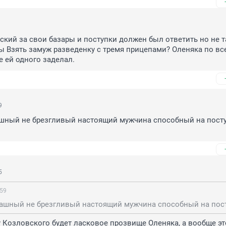
кий за свои базары и поступки должен был ответить но не та
ы Взять замуж разведенку с тремя прицепами? Оленяка по все
е ей одного заделал.
9
ашный не брезгливый настоящий мужчина способный на поступ
5
:59
 у Козловского будет ласковое прозвище Оленяка, а вообще это