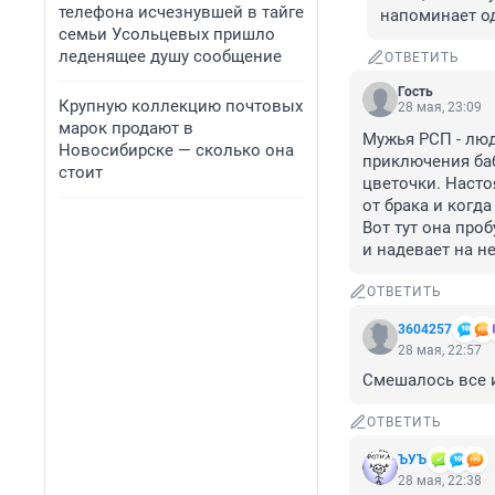
телефона исчезнувшей в тайге
напоминает од
семьи Усольцевых пришло
леденящее душу сообщение
ОТВЕТИТЬ
Гость
Крупную коллекцию почтовых
28 мая, 23:09
марок продают в
Мужья РСП - люд
Новосибирске — сколько она
приключения баб
стоит
цветочки. Насто
от брака и когда
Вот тут она проб
и надевает на не
ОТВЕТИТЬ
3604257
28 мая, 22:57
Смешалось все 
ОТВЕТИТЬ
ЪУЪ
28 мая, 22:38