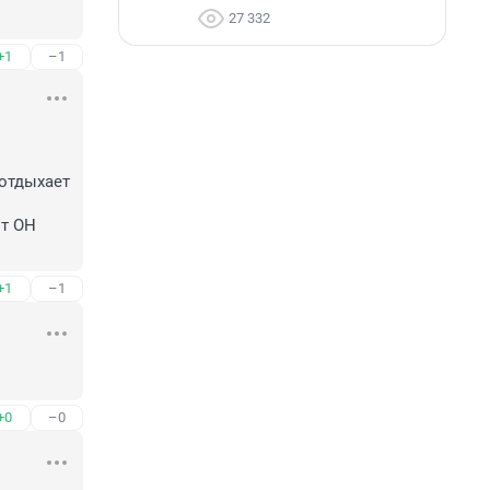
27 332
+1
–1
отдыхает 
т ОН

+1
–1
+0
–0