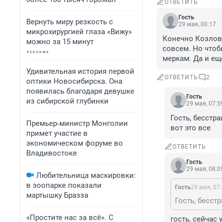
ОТВЕТИТЬ
Гость
Вернуть миру резкость с
29 мая, 00:17
микрохирургией глаза «Вижу»
Конечно Козловс
можно за 15 минут
совсем. Но чтоб
меркам. Да и ещ
Удивительная история первой
ОТВЕТИТЬ
2
оптики Новосибирска. Она
появилась благодаря девушке
Гость
из сибирской глубинки
29 мая, 07:5
Гость, бесстр
Премьер‑министр Монголии
вот это все
примет участие в
экономическом форуме во
ОТВЕТИТЬ
Владивостоке
Гость
29 мая, 08:0
Любительница маскировки:
в зоопарке показали
Гость
29 мая, 07
мартышку Бразза
«Простите нас за всё». С
гость, сейчас