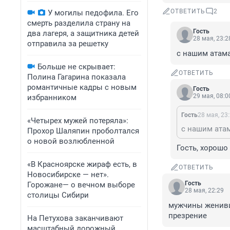
ОТВЕТИТЬ
2
У могилы педофила. Его
смерть разделила страну на
Гость
два лагеря, а защитника детей
28 мая, 23:2
отправила за решетку
с нашим атам
Больше не скрывает:
ОТВЕТИТЬ
Полина Гагарина показала
романтичные кадры с новым
Гость
29 мая, 08:0
избранником
Гость
28 мая, 23
«Четырех мужей потеряла»:
с нашим ата
Прохор Шаляпин проболтался
о новой возлюбленной
Гость, хорошо
«В Красноярске жираф есть, в
ОТВЕТИТЬ
Новосибирске — нет».
Гость
Горожане— о вечном выборе
28 мая, 22:29
столицы Сибири
мужчины женивш
презрение
На Петухова заканчивают
масштабный дорожный