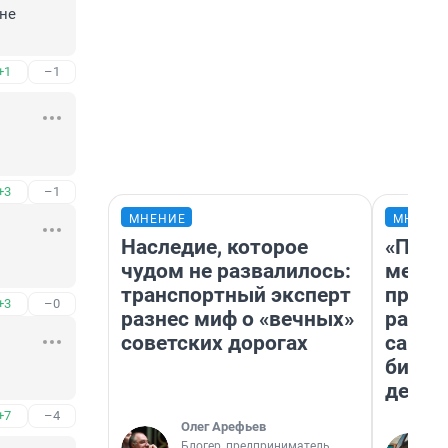
не 
+1
–1
+3
–1
МНЕНИЕ
МНЕНИ
Наследие, которое
«Поку
чудом не развалилось:
мешке
транспортный эксперт
предп
+3
–0
разнес миф о «вечных»
расска
советских дорогах
самом
бизне
дешев
+7
–4
Олег Арефьев
Блогер, предприниматель,