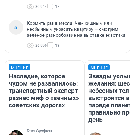
30 944
17
Кормить раз в месяц. Чем хищным или
5
необычным украсить квартиру — смотрим
зелёное разнообразие на выставке экзотики
26 995
13
МНЕНИЕ
МНЕНИЕ
Наследие, которое
Звезды услыш
чудом не развалилось:
желания: шест
транспортный эксперт
небесных тел
разнес миф о «вечных»
выстроятся в 
советских дорогах
параде планет 
правильно про
день
Олег Арефьев