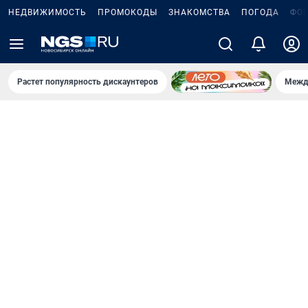
НЕДВИЖИМОСТЬ
ПРОМОКОДЫ
ЗНАКОМСТВА
ПОГОДА
ФО
Растет популярность дискаунтеров
Межд