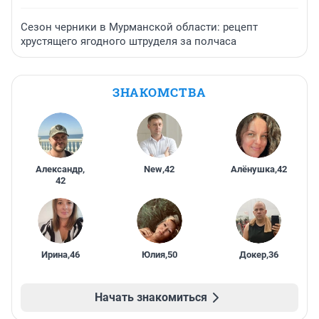
Сезон черники в Мурманской области: рецепт
хрустящего ягодного штруделя за полчаса
ЗНАКОМСТВА
Александр
,
New
,
42
Алёнушка
,
42
42
Ирина
,
46
Юлия
,
50
Докер
,
36
Начать знакомиться