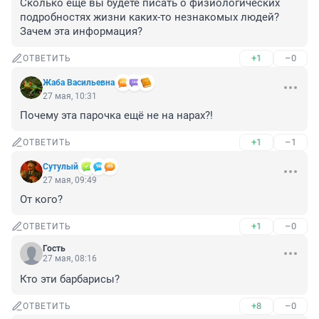
Сколько еще вы будете писать о физиологических 
подробностях жизни каких-то незнакомых людей? 
Зачем эта информация?
+1
–0
ОТВЕТИТЬ
Жаба Васильевна
27 мая, 10:31
Почему эта парочка ещё не на нарах?!
+1
–1
ОТВЕТИТЬ
Сутулый
27 мая, 09:49
От кого?
+1
–0
ОТВЕТИТЬ
Гость
27 мая, 08:16
Кто эти барбарисы?
+8
–0
ОТВЕТИТЬ