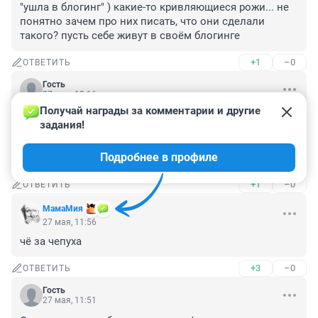
"ушла в блогинг" ) какие-то кривляющиеся рожи... не 
понятно зачем про них писать, что они сделали 
такого? пусть себе живут в своём блогинге
+1
–0
ОТВЕТИТЬ
Гость
27 мая, 12:16
Получай награды за комментарии и другие 
Задаются вопросом - куда я пропала... Да плевать 
задания!
всем с высокой колокольни! Ты вообще кто? 
Кривляка лифтовая. Господи, куда катимся... Донный 
Подробнее в профиле
уровень все ниже!
+1
–0
ОТВЕТИТЬ
МамаМия
27 мая, 11:56
чё за чепуха
+3
–0
ОТВЕТИТЬ
Гость
27 мая, 11:51