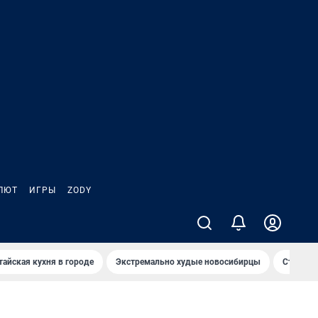
ЛЮТ
ИГРЫ
ZODY
тайская кухня в городе
Экстремально худые новосибирцы
Старт те