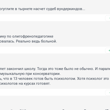
огуглите в тырнете насчет судеб вундеркиндов...
ику по олигофренопедагогике

овалась. Реально ведь больной.
 лет закончил школу. Тогда это тоже было не обычно. И парал
музыкальную при консерватории. 

 что в 13 человек готов быть психологом. Хотя психолог это 
сихологов на курсах готовят.