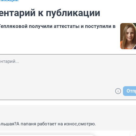
БЛИКАЦИИ
ентарий к публикации
епляковой получили аттестаты и поступили в
Отп
ольшая?А папаня работает на износ,смотрю.