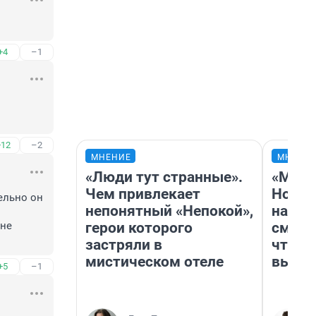
+4
–1
+12
–2
МНЕНИЕ
МНЕНИ
«Люди тут странные».
«Мы в
Чем привлекает
Нолан
ельно он 
непонятный «Непокой»,
настр
герои которого
смотр
не 
застряли в
чтобы
мистическом отеле
выгля
+5
–1