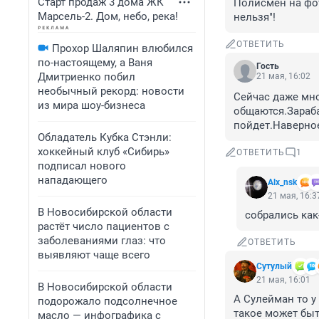
Старт продаж 3 дома ЖК
Полисмен на фот
Марсель-2. Дом, небо, река!
нельзя"!
ОТВЕТИТЬ
Прохор Шаляпин влюбился
по-настоящему, а Ваня
Гость
Дмитриенко побил
21 мая, 16:02
необычный рекорд: новости
Сейчас даже мно
из мира шоу-бизнеса
общаются.Зараба
пойдет.Наверно
Обладатель Кубка Стэнли:
хоккейный клуб «Сибирь»
ОТВЕТИТЬ
1
подписал нового
нападающего
Alx_nsk
21 мая, 16:3
В Новосибирской области
собрались как-
растёт число пациентов с
заболеваниями глаз: что
ОТВЕТИТЬ
выявляют чаще всего
Сутулый
21 мая, 16:01
В Новосибирской области
А Сулейман то у 
подорожало подсолнечное
такое может быт
масло — инфографика с