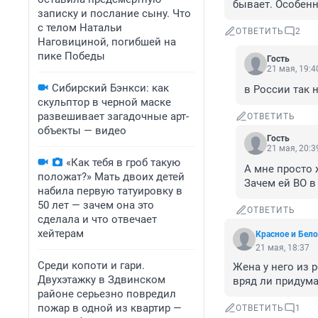
бывает. Особенн
записку и послание сыну. Что
с телом Натальи
ОТВЕТИТЬ
2
Наговициной, погибшей на
пике Победы
Гость
21 мая, 19:4
Сибирский Бэнкси: как
в России так 
скульптор в черной маске
развешивает загадочные арт-
ОТВЕТИТЬ
объекты — видео
Гость
21 мая, 20:3
«Как тебя в гроб такую
А мне просто ж
положат?» Мать двоих детей
Зачем ей ВО в 
набила первую татуировку в
50 лет — зачем она это
ОТВЕТИТЬ
сделала и что отвечает
хейтерам
Красное и Бело
21 мая, 18:37
Среди копоти и гари.
Жена у него из 
Двухэтажку в Здвинском
вряд ли придум
районе серьезно повредил
пожар в одной из квартир —
ОТВЕТИТЬ
1