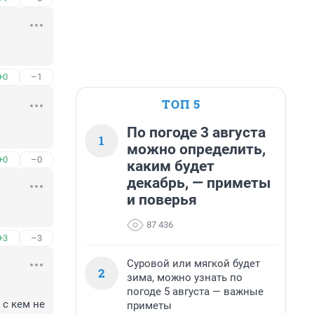
+0
–1
ТОП 5
По погоде 3 августа
1
можно определить,
+0
–0
каким будет
декабрь, — приметы
и поверья
87 436
+3
–3
Суровой или мягкой будет
2
зима, можно узнать по
погоде 5 августа — важные
с кем не 
приметы