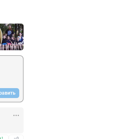
равить
+1
–0