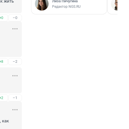
к жить 
Лиза Пичугина
Редактор NGS.RU
+0
–0
+8
–2
+2
–1
 как 