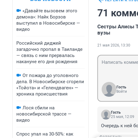
ПЕРЕЙТИ К ПУ
71 комм
«Давайте вызовем этого
демона»: Найк Борзов
выступил в Новосибирске —
Сестры Алисы Т
видео
вузы
Российский диджей
21 мая 2026, 13:30
загадочно пропал в Таиланде
— связь с ним прервалась
накануне его дня рождения
От пожара до уголовного
дела. В Новосибирске сгорели
«Тойота» и «Гелендваген» —
Гость
Войти
хроника происшествия
Лося сбили на
Гость
новосибирской трассе —
25 мая, 12:09
видео
Очередь к ней б
Спрос упал на 30-50%: как
ОТВЕТИТЬ