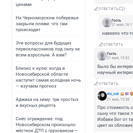
ценами
ОТВЕТИТЬ
1
На Черноморском побережье
Гость
закрыли пляжи: что там
21 мая, 16:1
происходит
навеяло что-т
Эти вопросы для будущих
ОТВЕТИТЬ
первоклассников под силу не
Гость
всем взрослым. А вам?
21 мая, 15:52
Было бы интерес
Близко к нулю: когда в
научный интерес
Новосибирской области
наступит самая холодная ночь
ОТВЕТИТЬ
— изучаем прогноз
Alx_nsk
Аджика на зиму: три простых
21 мая, 15:38
и вкусных рецепта
Про стоимость с
сыну что такое т
Снёс ограждение: под
Избави Бог от т
Новосибирском произошло
цвет их обложек
жёсткое ДТП с грузовиком —