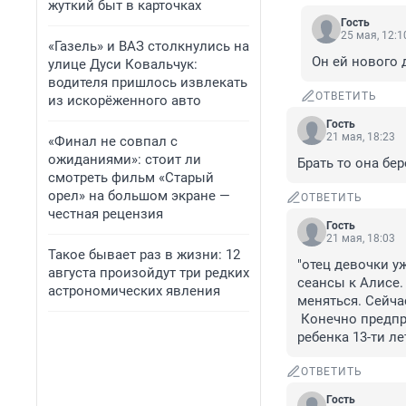
жуткий быт в карточках
Гость
25 мая, 12:1
«Газель» и ВАЗ столкнулись на
Он ей нового 
улице Дуси Ковальчук:
водителя пришлось извлекать
ОТВЕТИТЬ
из искорёженного авто
Гость
21 мая, 18:23
«Финал не совпал с
ожиданиями»: стоит ли
Брать то она бер
смотреть фильм «Старый
орел» на большом экране —
ОТВЕТИТЬ
честная рецензия
Гость
21 мая, 18:03
Такое бывает раз в жизни: 12
"отец девочки у
августа произойдут три редких
сеансы к Алисе.
астрономических явления
меняться. Сейчас
 Конечно предприятие недействующее! Какой дурак заплатит 50 тысяч за сеанс у 
ребенка 13-ти ле
ОТВЕТИТЬ
Гость