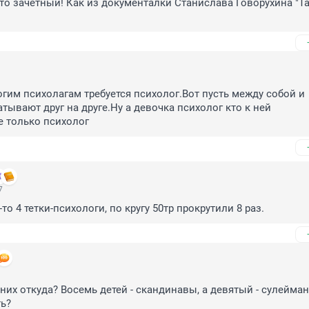
о зачётный! Как из документалки Станислава Говорухина "Та
гим психолагам требуется психолог.Вот пусть между собой и 
тывают друг на друге.Ну а девочка психолог кто к ней 
е только психолог
7
то 4 тетки-психологи, по кругу 50тр прокрутили 8 раз.
них откуда? Восемь детей - скандинавы, а девятый - сулейман,
ь?