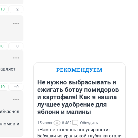
+18
–2
+8
–0
РЕКОМЕНДУЕМ
авляет 
Не нужно выбрасывать и
+10
–0
сжигать ботву помидоров
и картофеля! Как я нашла
лучшее удобрение для
яблони и малины
объяснял 
15 часов
8 482
Обсудить
пломов и 
«Нам не хотелось популярности».
Бабушки из уральской глубинки стали