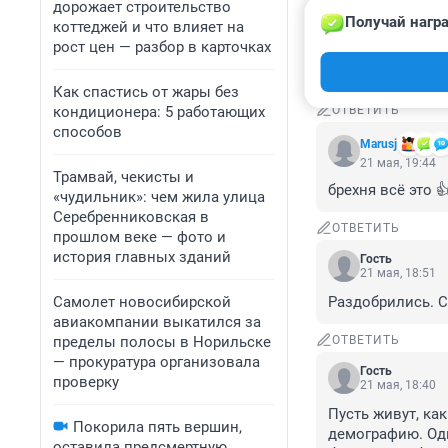
дорожает строительство
Получай награ
коттеджей и что влияет на
Гость
22 мая, 16:01
рост цен — разбор в карточках
А может стоило 
Как спастись от жары без
кондиционера: 5 работающих
ОТВЕТИТЬ
способов
Мarusj
21 мая, 19:44
Трамвай, чекисты и
брехня всё это 
«чудильник»: чем жила улица
Серебренниковская в
ОТВЕТИТЬ
прошлом веке — фото и
история главных зданий
Гость
21 мая, 18:51
Самолет новосибирской
Раздобрились. С
авиакомпании выкатился за
пределы полосы в Норильске
ОТВЕТИТЬ
— прокуратура организовала
Гость
проверку
21 мая, 18:40
Пусть живут, как
Покорила пять вершин,
демографию. Одн
оставила предсмертную