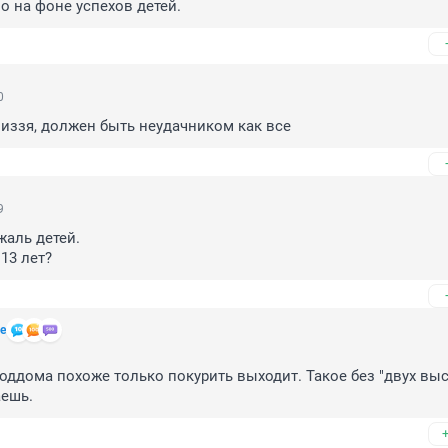
о на фоне успехов детей.
0
низзя, должен быть неудачником как все
9
аль детей.

13 лет?
е
роддома похоже только покурить выходит. Такое без "двух высш
аешь.