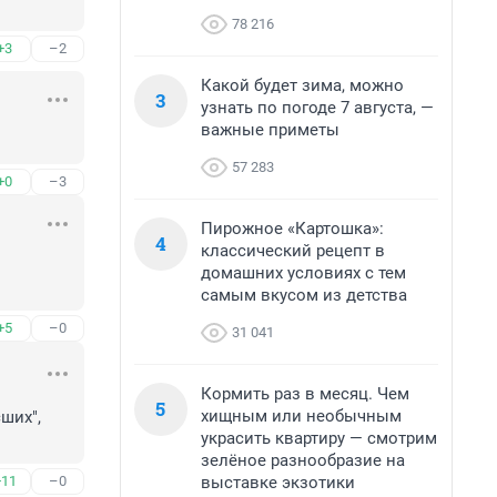
78 216
+3
–2
Какой будет зима, можно
3
узнать по погоде 7 августа, —
важные приметы
57 283
+0
–3
Пирожное «Картошка»:
4
классический рецепт в
домашних условиях с тем
самым вкусом из детства
+5
–0
31 041
Кормить раз в месяц. Чем
5
хищным или необычным
их", 
украсить квартиру — смотрим
зелёное разнообразие на
выставке экзотики
+11
–0