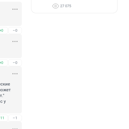
27 075
+0
–0
+0
–0
ские 
ожет 
."

+11
–1