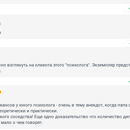
1
о
но взглянуть на клиента этого "психолога". Экземпляр предст
.
еансов у юного психолога - очень в тему анекдот, когда папа 
еоретически и практически.

акого соседства! Еще одно доказательство что количество ди
 мало о чем говорят.