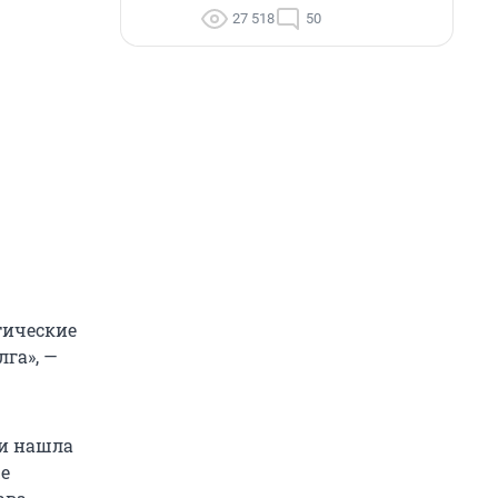
27 518
50
тические
лга», —
ки нашла
е