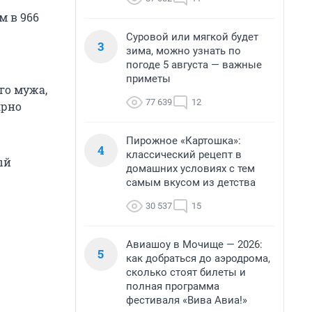
м в 966
Суровой или мягкой будет
3
зима, можно узнать по
погоде 5 августа — важные
приметы
го мужа,
77 639
12
ярно
Пирожное «Картошка»:
4
классический рецепт в
ый
домашних условиях с тем
самым вкусом из детства
30 537
15
Авиашоу в Мочище — 2026:
5
как добраться до аэродрома,
сколько стоят билеты и
полная программа
фестиваля «Вива Авиа!»