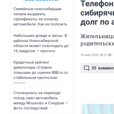
Телефон 
Семейным новосибирцам
сибиряч
начали выдавать
сертификаты на покупку
долг по
автомобиля. Как их получить
Жительница
Небольшие дожди и грозы. В
районах Новосибирской
родительск
области может похолодать до
+6 градусов — прогноз
20 мая 2026, 08:31
Кредитный рейтинг
девелопера «Страна»
33
коммен
повышен до оценки BBB.ru со
стабильным прогнозом
Столкнулись на переезде:
поезд смял автомобиль
между Мошково и Сокуром —
фото последствий