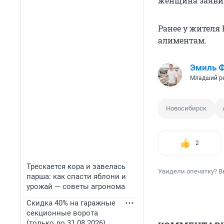
женщина заявил
Ранее у жителя
алиментам.
Эмиль 
Младший р
Новосибирск
2
Трескается кора и завелась
Увидели опечатку? В
парша: как спасти яблони и
урожай — советы агронома
Скидка 40% на гаражные
секционные ворота
(только до 31.08.2026)