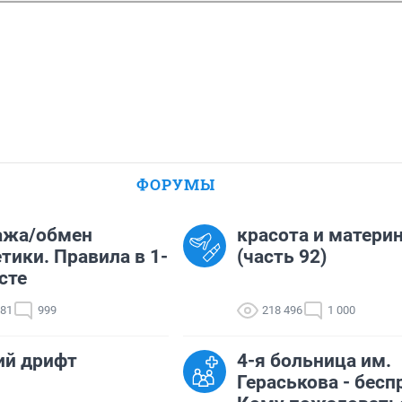
ФОРУМЫ
ажа/обмен
красота и матери
тики. Правила в 1-
(часть 92)
сте
781
999
218 496
1 000
ий дрифт
4-я больница им.
Гераськова - бесп