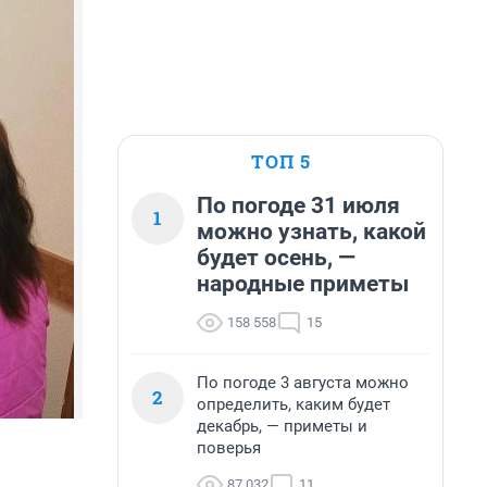
ТОП 5
По погоде 31 июля
1
можно узнать, какой
будет осень, —
народные приметы
158 558
15
По погоде 3 августа можно
2
определить, каким будет
декабрь, — приметы и
поверья
87 032
11