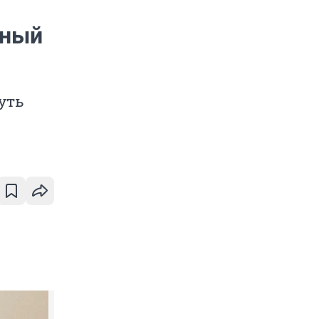
нный
уть