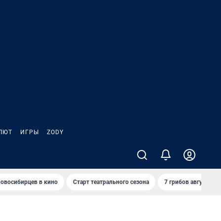
ЛЮТ
ИГРЫ
ZODY
овосибирцев в кино
Старт театрального сезона
7 грибов августа