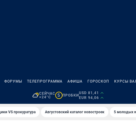
ФОРУМЫ
ТЕЛЕПРОГРАММА
АФИША
ГОРОСКОП
КУРСЫ ВА
USD 81,41
СЕЙЧАС
5
ПРОБКИ
+24°C
EUR 94,06
ики VS прокуратура
Августовский каталог новостроек
5 молодых н