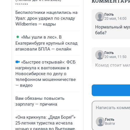
КОММЕНТАР
Беспилотники нацелились на
Гость
Урал: дрон ударил по складу
20 мая, 14:00
Wildberries — кадры
Нормальный мужч
баба?
«Мы ушли в лес». В
Екатеринбурге крупный склад
атаковали БПЛА — онлайн
Гость
20 мая, 11:50
«Быстрее открывай»: ФСБ
Комод стоит ми
нагрянула к вахтовикам в
Новосибирске по делу о
телефонном мошенничестве
— видео
Вам обязаны повысить
зарплату — причина
«Она крикнула: „Дядя Боря!“»
Гость
25-летняя туристка исчезла
Войти
ночью у океана во Вьетнаме.