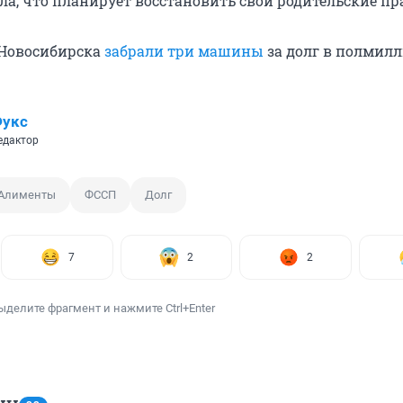
а, что планирует восстановить свои родительские пр
 Новосибирска
забрали три машины
за долг в полмилл
Фукс
едактор
Алименты
ФССП
Долг
7
2
2
ыделите фрагмент и нажмите Ctrl+Enter