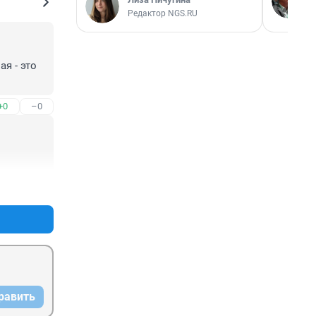
Редактор NGS.RU
 - это 
+0
–0
+2
–0
равить