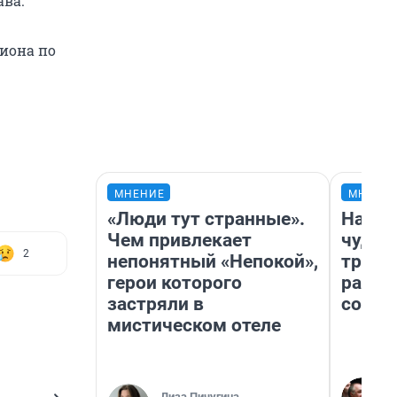
ава.
иона по
МНЕНИЕ
МНЕНИ
«Люди тут странные».
Насле
Чем привлекает
чудом
2
непонятный «Непокой»,
транс
герои которого
разне
застряли в
совет
мистическом отеле
Лиза Пичугина