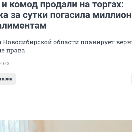
и комод продали на торгах:
ка за сутки погасила миллио
 алиментам
 Новосибирской области планирует верн
ие права
4 840
тария