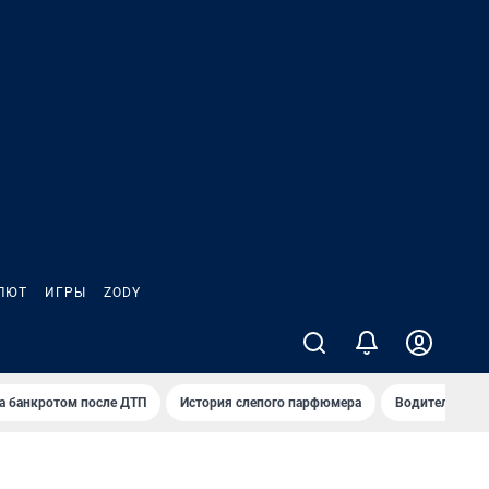
ЛЮТ
ИГРЫ
ZODY
а банкротом после ДТП
История слепого парфюмера
Водители пер