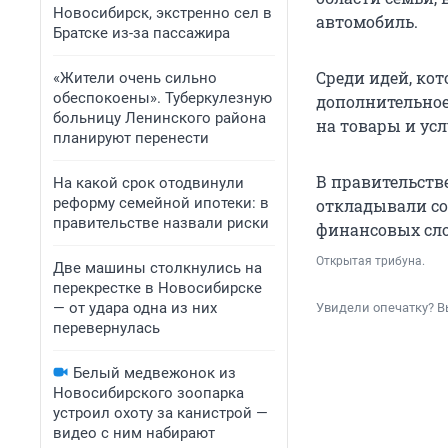
Новосибирск, экстренно сел в
автомобиль.
Братске из-за пассажира
Среди идей, ко
«Жители очень сильно
обеспокоены». Туберкулезную
дополнительное
больницу Ленинского района
на товары и ус
планируют перенести
В правительстве
На какой срок отодвинули
реформу семейной ипотеки: в
откладывали со
правительстве назвали риски
финансовых сл
Открытая трибуна.
Две машины столкнулись на
перекрестке в Новосибирске
— от удара одна из них
Увидели опечатку? В
перевернулась
Белый медвежонок из
Новосибирского зоопарка
устроил охоту за канистрой —
видео с ним набирают