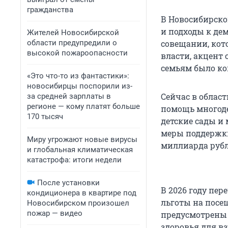
гражданства
В Новосибирско
и подходы к де
Жителей Новосибирской
области предупредили о
совещании, кот
высокой пожароопасности
власти, акцент 
семьям было ко
«Это что-то из фантастики»:
новосибирцы поспорили из-
Сейчас в облас
за средней зарплаты в
регионе — кому платят больше
помощь многоде
170 тысяч
детские сады и
меры поддержки 
Миру угрожают новые вирусы
миллиарда рубл
и глобальная климатическая
катастрофа: итоги недели
После установки
В 2026 году пе
кондиционера в квартире под
льготы на посе
Новосибирском произошел
пожар — видео
предусмотрены 
здоровья для в