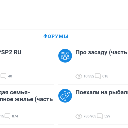
ФОРУМЫ
PSP2 RU
Про засаду (часть
40
10 332
618
ая семья-
Поехали на рыбалк
пное жилье (часть
615
874
786 963
529