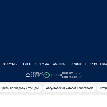
ФОРУМЫ
ТЕЛЕПРОГРАММА
АФИША
ГОРОСКОП
КУРСЫ ВА
USD 82,17
СЕЙЧАС
2
ПРОБКИ
+27°C
EUR 94,84
Траты на свадьбу и тренды
Августовский каталог новостроек
Стал