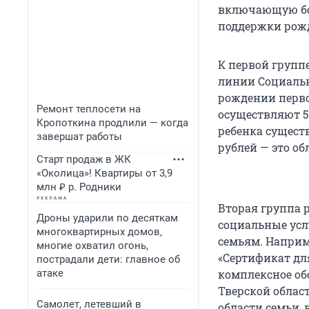
включающую бо
поддержки рожд
К первой групп
линии Социальн
рождении перво
Ремонт теплосети на
осуществляют 5
Кропоткина продлили — когда
ребенка существ
завершат работы
рублей — это о
Старт продаж в ЖК
«Околица»! Квартиры от 3,9
млн ₽ р. Родники
Вторая группа 
Дроны ударили по десяткам
социальные усл
многоквартирных домов,
семьям. Наприм
многие охватил огонь,
«Сертификат дл
пострадали дети: главное об
атаке
комплексное об
Тверской облас
Самолет, летевший в
области семьи,