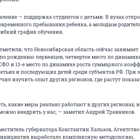
вление — поддержка студентов с детьми. В вузах откр
временного пребывания ребенка, а молодым родител
гибкий график обучения.
тметили, что Новосибирская область сейчас занимает
 по рождению первенцев, четвертое место по динамик
СФО и 13-е место по динамике роста суммарного коэф
етьих и последующих детей среди субъектов РФ. При 
чил изучить опыт других регионов, где растут показа
ь, какие меры реально работают в других регионах, и
 можно внедрить у нас, — заметил Андрей Травников.
меститель губернатора Константин Хальзов, Агентство
 инициатив выработало комплексную методологию,