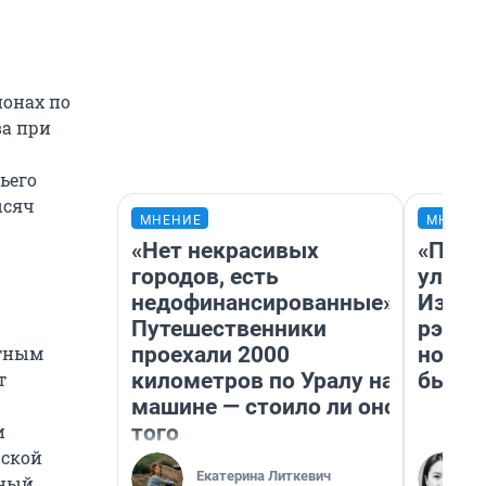
ионах по
ва при
ьего
ысяч
МНЕНИЕ
МНЕНИ
«Нет некрасивых
«Поче
городов, есть
улыба
недофинансированные».
Извес
Путешественники
рэпер
проехали 2000
новос
етным
километров по Уралу на
было
т
машине — стоило ли оно
того
и
рской
Екатерина Литкевич
тный