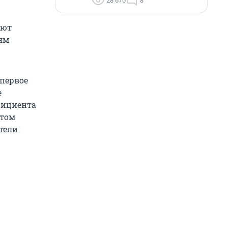
28 670
8
оют
ям
 первое
е
фициента
этом
тели