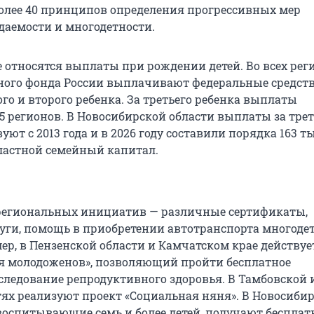
лее 40 принципов определения прогрессивных мер
аемости и многодетности.
е относятся выплаты при рождении детей. Во всех рег
ого фонда России выплачивают федеральные средст
го и второго ребенка. За третьего ребенка выплаты
5 регионов. В Новосибирской области выплаты за трет
уют с 2013 года и в 2026 году составили порядка 163 т
бластной семейный капитал.
региональных инициатив — различные сертификаты,
уги, помощь в приобретении автотранспорта многод
ер, в Пензенской области и Камчатском крае действуе
я молодоженов», позволяющий пройти бесплатное
следование репродуктивного здоровья. В Тамбовской 
тях реализуют проект «Социальная няня». В Новосиби
 воспитывающие семь и более детей, получают беспла