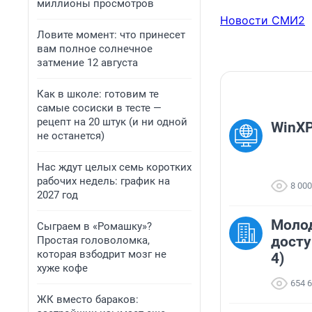
миллионы просмотров
Новости СМИ2
Ловите момент: что принесет
вам полное солнечное
затмение 12 августа
Как в школе: готовим те
самые сосиски в тесте —
рецепт на 20 штук (и ни одной
WinX
не останется)
Нас ждут целых семь коротких
рабочих недель: график на
8 000
2027 год
Молод
Сыграем в «Ромашку»?
досту
Простая головоломка,
которая взбодрит мозг не
4)
хуже кофе
654 
ЖК вместо бараков: