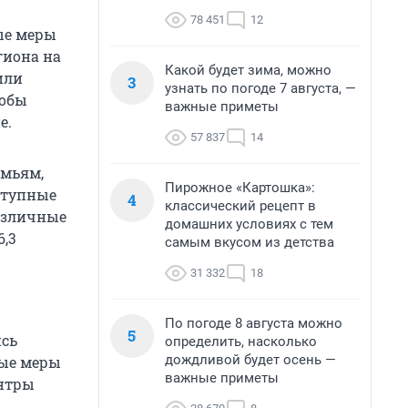
78 451
12
ые меры
гиона на
Какой будет зима, можно
или
3
узнать по погоде 7 августа, —
тобы
важные приметы
е.
57 837
14
емьям,
Пирожное «Картошка»:
ступные
4
классический рецепт в
различные
домашних условиях с тем
6,3
самым вкусом из детства
31 332
18
По погоде 8 августа можно
5
ись
определить, насколько
дождливой будет осень —
ные меры
важные приметы
ентры