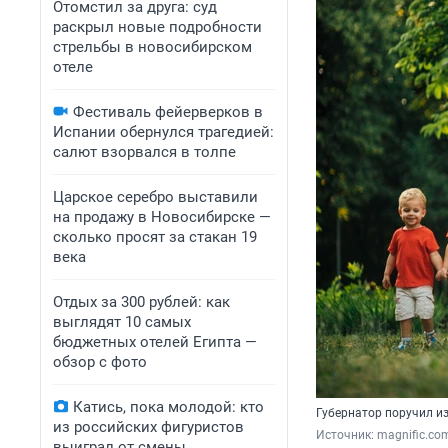
Отомстил за друга: суд
раскрыл новые подробности
стрельбы в новосибирском
отеле
Фестиваль фейерверков в
Испании обернулся трагедией:
салют взорвался в толпе
Царское серебро выставили
на продажу в Новосибирске —
сколько просят за стакан 19
века
Отдых за 300 рублей: как
выглядят 10 самых
бюджетных отелей Египта —
обзор с фото
Катись, пока молодой: кто
Губернатор поручил и
из российских фигуристов
Источник: 
magnific.co
выиграл от смены