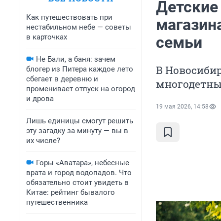
Детские 
Как путешествовать при
магазина
нестабильном небе — советы
в карточках
семьи
Не Бали, а баня: зачем
В Новосиби
блогер из Питера каждое лето
сбегает в деревню и
многодетн
променивает отпуск на огород
и дрова
19 мая 2026, 14:58
Лишь единицы смогут решить
эту загадку за минуту — вы в
их числе?
Горы «Аватара», небесные
врата и город водопадов. Что
обязательно стоит увидеть в
Китае: рейтинг бывалого
путешественника