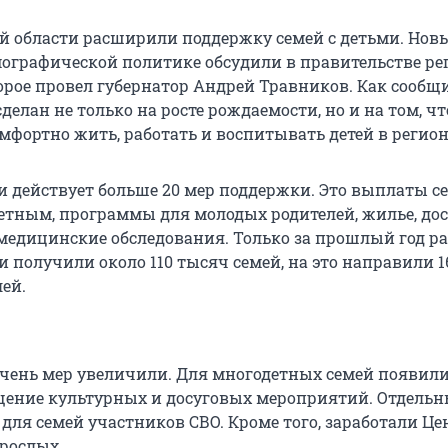
й области расширили поддержку семей с детьми. Нов
мографической политике обсудили в правительстве ре
орое провел губернатор Андрей Травников. Как сообщ
сделан не только на росте рождаемости, но и на том, ч
мфортно жить, работать и воспитывать детей в регион
ти действует больше 20 мер поддержки. Это выплаты с
тным, программы для молодых родителей, жилье, до
 медицинские обследования. Только за прошлый год 
получили около 110 тысяч семей, на это направили 1
ей.
речень мер увеличили. Для многодетных семей появил
щение культурных и досуговых мероприятий. Отдель
для семей участников СВО. Кроме того, заработали Ц
зрослых.