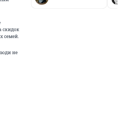
е
а скидок
х семей.
люди не