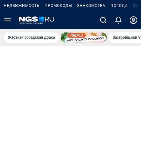
НЕДВИЖИМОСТЬ
ПРОМОКОДЫ
ЗНАКОМСТВА
ПОГОДА
ФО
Жёсткая соседская драка
Застройщики V