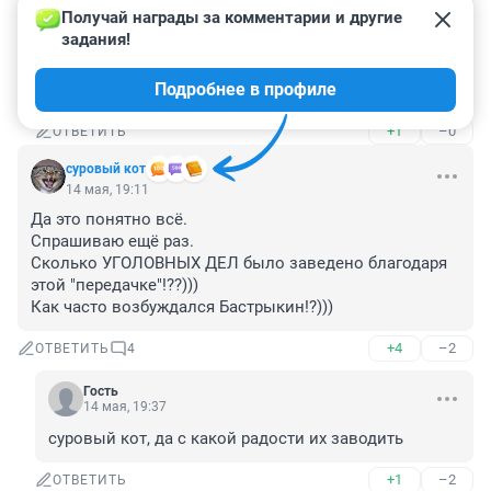
ОТВЕТИТЬ
1
Получай награды за комментарии и другие 
задания!
Гость
14 мая, 19:36
Подробнее в профиле
Гость, в 12 уже рожают
+1
–0
ОТВЕТИТЬ
суровый кот
14 мая, 19:11
Да это понятно всё.

Спрашиваю ещё раз.

Сколько УГОЛОВНЫХ ДЕЛ было заведено благодаря 
этой "передачке"!??)))

Как часто возбуждался Бастрыкин!?)))
+4
–2
ОТВЕТИТЬ
4
Гость
14 мая, 19:37
суровый кот, да с какой радости их заводить
+1
–2
ОТВЕТИТЬ