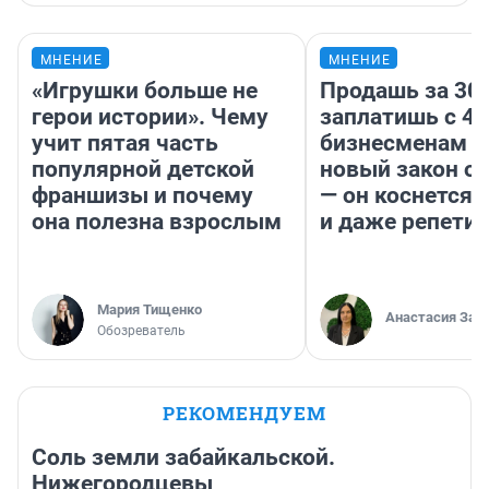
МНЕНИЕ
МНЕНИЕ
«Игрушки больше не
Продашь за 300
герои истории». Чему
заплатишь с 40
учит пятая часть
бизнесменам г
популярной детской
новый закон о 
франшизы и почему
— он коснется 
она полезна взрослым
и даже репети
Мария Тищенко
Анастасия Зав
Обозреватель
РЕКОМЕНДУЕМ
Соль земли забайкальской.
Нижегородцевы