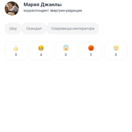
Мария Джанлы
корреспондент эвергрин-редакции
Шоу
Скандал
Сокровища императора
0
4
0
5
0