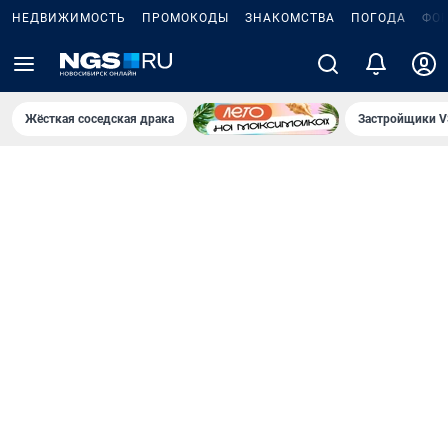
НЕДВИЖИМОСТЬ
ПРОМОКОДЫ
ЗНАКОМСТВА
ПОГОДА
ФО
Жёсткая соседская драка
Застройщики V