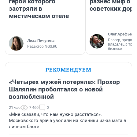
герои которого
разнес миф о 
застряли в
советских доро
мистическом отеле
Олег Арефьев
Блогер, предпри
Лиза Пичугина
владелец в тра
Редактор NGS.RU
бизнесе
РЕКОМЕНДУЕМ
«Четырех мужей потеряла»: Прохор
Шаляпин проболтался о новой
возлюбленной
21 час
7 460
2
«Мне сказали, что нам нужно расстаться».
Московского врача уволили из клиники из-за мата в
личном блоге