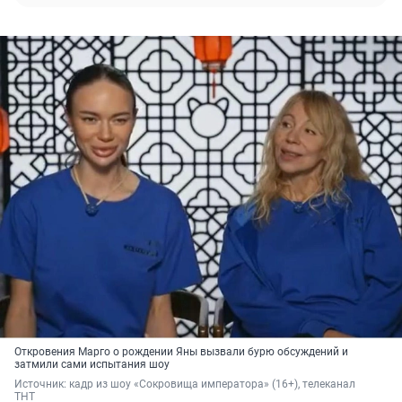
Откровения Марго о рождении Яны вызвали бурю обсуждений и
затмили сами испытания шоу
Источник: 
кадр из шоу «Сокровища императора» (16+), телеканал 
ТНТ