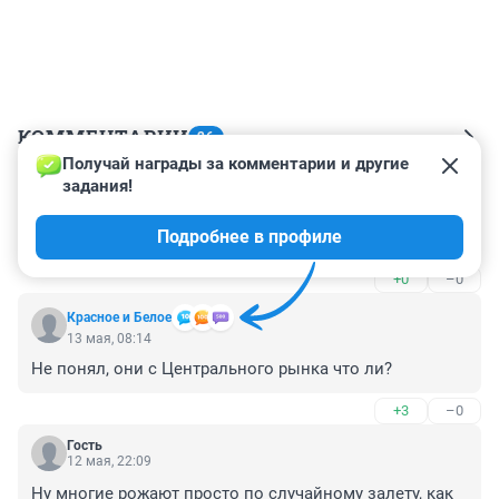
КОММЕНТАРИИ
26
Получай награды за комментарии и другие 
задания!
Гость
13 мая, 08:44
Подробнее в профиле
Все бабы рожают от скуки.
+0
–0
Красное и Белое
13 мая, 08:14
Не понял, они с Центрального рынка что ли?
+3
–0
Гость
12 мая, 22:09
Ну многие рожают просто по случайному залету, как 