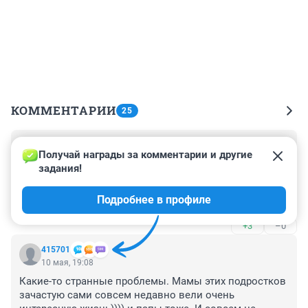
КОММЕНТАРИИ
25
Гость
11 мая, 13:47
Получай награды за комментарии и другие 
задания!
Повезло маме, у которой сыну можно дать мячик и 
всё будет в шоколаде. Мой сын как стал подростком 
Подробнее в профиле
и футбол, и хоккей забросил, интересен только 
телефон. А уж если заставишь его погулять, то ему 
+3
–0
скучно и чтобы развлечься, начинает творить всякую 
дичь, пока не сильно опасную, но как будет дальше, 
415701
не знаю.
10 мая, 19:08
Какие-то странные проблемы. Мамы этих подростков 
зачастую сами совсем недавно вели очень 