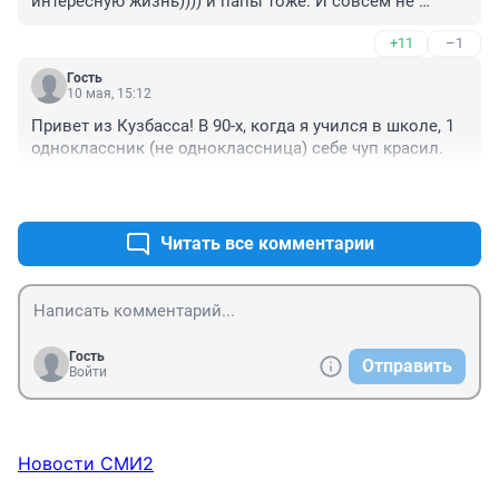
интересную жизнь)))) и папы тоже. И совсем не 
ходили в храмы, мечети, синагоги))) абсолютно не 
+11
–1
ходили. И не от непорочного зачатия, вообще-то, дети 
появляются)))). Пусть красятся во всё, что хотят. 
Гость
Главное, чтобы не творили противозаконную дичь, не 
10 мая, 15:12
употребляли всякую дрянь.
Привет из Кузбасса! В 90-х, когда я учился в школе, 1 
одноклассник (не одноклассница) себе чуп красил.
+0
–0
Читать все комментарии
Гость
Отправить
Войти
Новости СМИ2