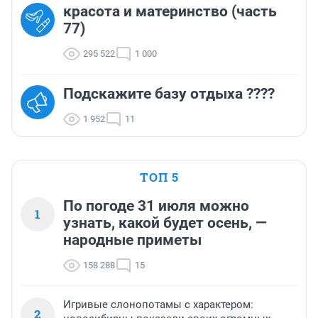
красота и материнство (часть
77)
295 522
1 000
Подскажите базу отдыха ????
1 952
11
ТОП 5
По погоде 31 июля можно
1
узнать, какой будет осень, —
народные приметы
158 288
15
Игривые слонопотамы с характером:
2