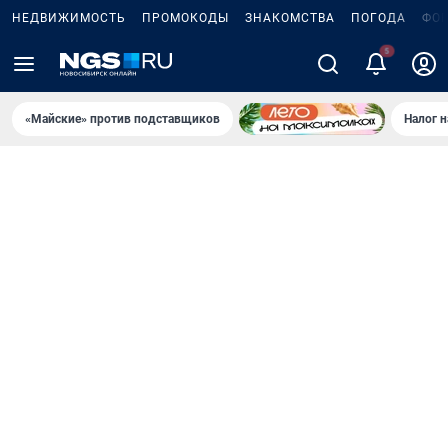
НЕДВИЖИМОСТЬ
ПРОМОКОДЫ
ЗНАКОМСТВА
ПОГОДА
ФО
«Майские» против подставщиков
Налог 