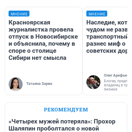
МНЕНИЕ
МНЕНИЕ
Красноярская
Наследие, кото
журналистка провела
чудом не разва
отпуск в Новосибирске
транспортный 
и объяснила, почему в
разнес миф о 
споре о столице
советских доро
Сибири нет смысла
Олег Арефьев
Блогер, предпри
Татьяна Зарва
владелец в тра
бизнесе
РЕКОМЕНДУЕМ
«Четырех мужей потеряла»: Прохор
Шаляпин проболтался о новой