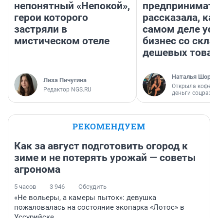
непонятный «Непокой»,
предпринимат
герои которого
рассказала, как
застряли в
самом деле ус
мистическом отеле
бизнес со скл
дешевых това
Наталья Шорох
Лиза Пичугина
Открыла кофейн
Редактор NGS.RU
деньги соцразв
РЕКОМЕНДУЕМ
Как за август подготовить огород к
зиме и не потерять урожай — советы
агронома
5 часов
3 946
Обсудить
«Не вольеры, а камеры пыток»: девушка
пожаловалась на состояние экопарка «Лотос» в
Уссурийске