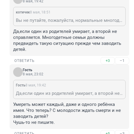
8 мая, 19:42
котичек
8 мая, 18:51
Вы не путайте, пожалуйста, нормальные многодетные семьи и маргиналок, где у каждого ребенка собственный отец-осеменитель, которого порой не знает даже сама мать! Из нормальных семей дети могут попасть в детдом или к приемным родителям только в случае СМЕРТИ родителей кровных.
Да,если один из родителей умирает, а второй не 
справляется. Многодетные семьи должны 
предвидеть такую ситуацию прежде чем заводить 
детей.
+3
–1
ОТВЕТИТЬ
Гость
8 мая, 23:02
Гость
8 мая, 19:42
Да,если один из родителей умирает, а второй не справляется. Многодетные семьи должны предвидеть такую ситуацию прежде чем заводить детей.
Умереть может каждый, даже и одного ребёнка 
имея. Что теперь? С молодости ждать смерти и не 
заводить детей?

Чушь-то не пишите.
+5
–3
ОТВЕТИТЬ