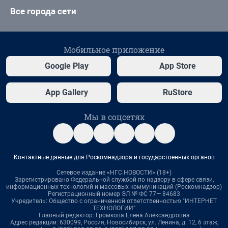
Все города сети
Мобильное приложение
Google Play
App Store
App Gallery
RuStore
Мы в соцсетях
Контактные данные для Роскомнадзора и государственных органов
Сетевое издание «НГС.НОВОСТИ» (18+)
Зарегистрировано Федеральной службой по надзору в сфере связи,
информационных технологий и массовых коммуникаций (Роскомнадзор)
Регистрационный номер ЭЛ № ФС 77— 84683
Учредитель: Общество с ограниченной ответственностью "ИНТЕРНЕТ
ТЕХНОЛОГИИ"
Главный редактор: Громкова Елена Александровна
Адрес редакции: 630099, Россия, Новосибирск, ул. Ленина, д. 12, 6 этаж,