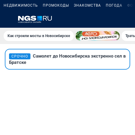
НЕДВИЖИМОСТЬ
ПРОМОКОДЫ
ЗНАКОМСТВА
ПОГОДА
ФО
Как строили мосты в Новосибирске
Траты
Самолет до Новосибирска экстренно сел в
СРОЧНО
Братске