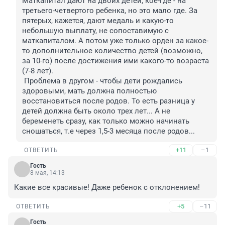
Маткапитал дают на двоих детей, кое-где - на 
третьего-четвертого ребенка, но это мало где. За 
пятерых, кажется, дают медаль и какую-то 
небольшую выплату, не сопоставимую с 
маткапиталом. А потом уже только орден за какое-
то дополнительное количество детей (возможно, 
за 10-го) после достижения ими какого-то возраста 
(7-8 лет).

 Проблема в другом - чтобы дети рождались 
здоровыми, мать должна полностью 
восстановиться после родов. То есть разница у 
детей должна быть около трех лет... А не 
беременеть сразу, как только можно начинать 
сношаться, т.е через 1,5-3 месяца после родов...
+11
–1
ОТВЕТИТЬ
Гость
8 мая, 14:13
Какие все красивые! Даже ребенок с отклонением!
+5
–11
ОТВЕТИТЬ
Гость