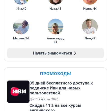
Irina
,
40
Ната
,
43
Ирина
,
44
Марина
,
54
Александр
,
New
,
42
42
Начать знакомиться
ПРОМОКОДЫ
35 дней бесплатного доступа к
подписке Иви для новых
пользователей
До 31 августа, 2026
Скидка 11% на все курсы
английского