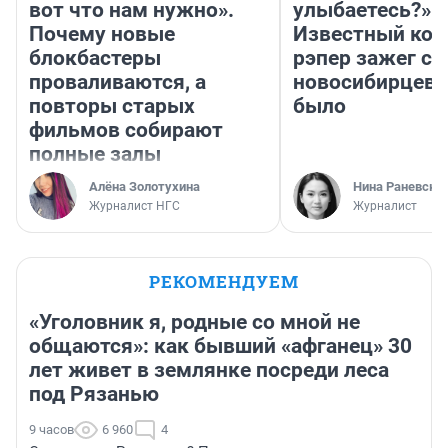
вот что нам нужно».
улыбаетесь?»
Почему новые
Известный кор
блокбастеры
рэпер зажег с 
проваливаются, а
новосибирцев: 
повторы старых
было
фильмов собирают
полные залы
Алёна Золотухина
Нина Раневска
Журналист НГС
Журналист
РЕКОМЕНДУЕМ
«Уголовник я, родные со мной не
общаются»: как бывший «афганец» 30
лет живет в землянке посреди леса
под Рязанью
9 часов
6 960
4