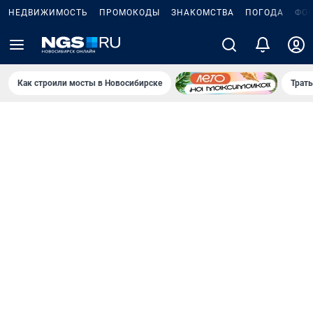
НЕДВИЖИМОСТЬ
ПРОМОКОДЫ
ЗНАКОМСТВА
ПОГОДА
ФО
Как строили мосты в Новосибирске
Траты