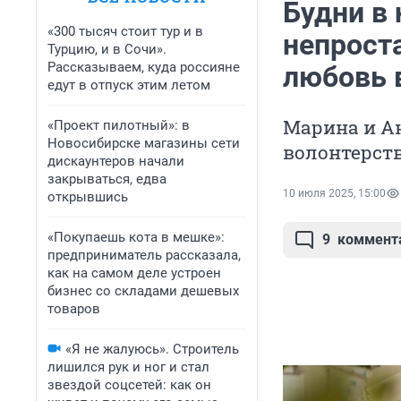
Будни в
«300 тысяч стоит тур и в
непрост
Турцию, и в Сочи».
Рассказываем, куда россияне
любовь 
едут в отпуск этим летом
Марина и А
«Проект пилотный»: в
Новосибирске магазины сети
волонтерст
дискаунтеров начали
закрываться, едва
10 июля 2025, 15:00
открывшись
«Покупаешь кота в мешке»:
9
коммент
предприниматель рассказала,
как на самом деле устроен
бизнес со складами дешевых
товаров
«Я не жалуюсь». Строитель
лишился рук и ног и стал
звездой соцсетей: как он