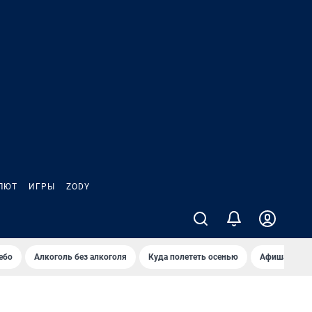
ЛЮТ
ИГРЫ
ZODY
ебо
Алкоголь без алкоголя
Куда полететь осенью
Афиша на ав