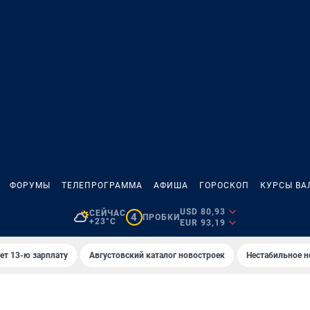
ФОРУМЫ
ТЕЛЕПРОГРАММА
АФИША
ГОРОСКОП
КУРСЫ ВА
USD 80,93
СЕЙЧАС
4
ПРОБКИ
+23°C
EUR 93,19
ет 13-ю зарплату
Августовский каталог новостроек
Нестабильное н