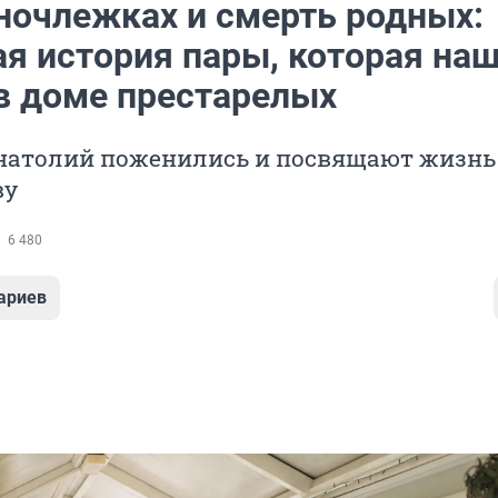
 ночлежках и смерть родных:
ая история пары, которая на
в доме престарелых
натолий поженились и посвящают жизнь
ву
6 480
ариев