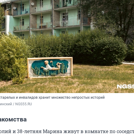
старелых и инвалидов хранит множество непростых историй
инский / NGS55.RU 
акомства
олий и 38-летняя Марина живут в комнатке по соседст