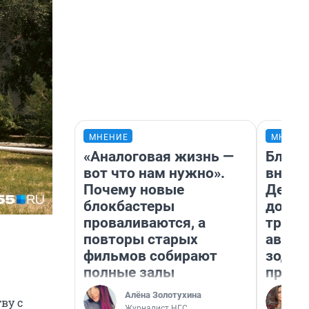
МНЕНИЕ
МНЕНИ
«Аналоговая жизнь —
Близн
вот что нам нужно».
внеза
Почему новые
Девам
блокбастеры
допол
проваливаются, а
траты
повторы старых
август
фильмов собирают
зодиа
полные залы
прогн
Алёна Золотухина
ву с
Журналист НГС