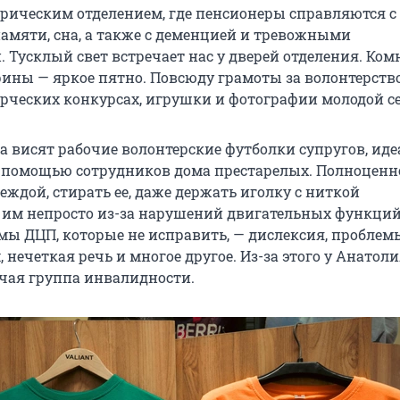
рическим отделением, где пенсионеры справляются с
мяти, сна, а также с деменцией и тревожными
 Тусклый свет встречает нас у дверей отделения. Ком
ины — яркое пятно. Повсюду грамоты за волонтерство
ворческих конкурсах, игрушки и фотографии молодой с
а висят рабочие волонтерские футболки супругов, ид
 помощью сотрудников дома престарелых. Полноценн
еждой, стирать ее, даже держать иголку с ниткой
 им непросто из-за нарушений двигательных функций
ы ДЦП, которые не исправить, — дислексия, проблем
нечеткая речь и многое другое. Из-за этого у Анатоли
чая группа инвалидности.