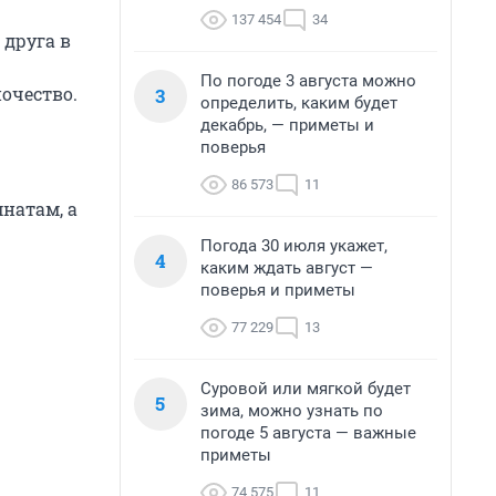
137 454
34
 друга в
По погоде 3 августа можно
очество.
3
определить, каким будет
декабрь, — приметы и
поверья
86 573
11
натам, а
Погода 30 июля укажет,
4
каким ждать август —
поверья и приметы
77 229
13
Суровой или мягкой будет
5
зима, можно узнать по
погоде 5 августа — важные
приметы
74 575
11