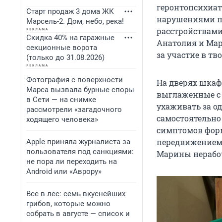
геронтопсихиат
Старт продаж 3 дома ЖК
нарушениями па
Марсель-2. Дом, небо, река!
расстройствами.
Скидка 40% на гаражные
Анатолия и Мар
секционные ворота
за участие в т
(только до 31.08.2026)
Фотография с поверхности
На дверях шкаф
Марса вызвала бурные споры
выглаженные с
в Сети — на снимке
ухаживать за од
рассмотрели «загадочного
самостоятельно
ходящего человека»
симптомов форм
передвижением, 
Apple приняла журналиста за
пользователя под санкциями:
Марины нерабо
не пора ли переходить на
Android или «Аврору»
Все в лес: семь вкуснейших
грибов, которые можно
собрать в августе — список и