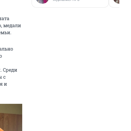
ната
, медали
емьи.
еально
о
. Среди
ы с
я и