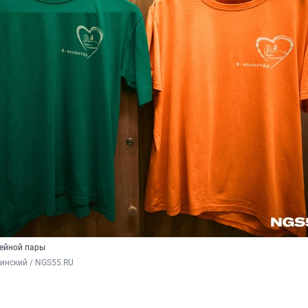
ейной пары
инский / NGS55.RU 