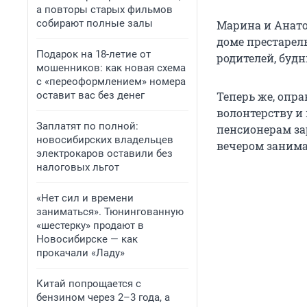
а повторы старых фильмов
собирают полные залы
Марина и Анато
доме престарел
Подарок на 18-летие от
родителей, будн
мошенников: как новая схема
с «переоформлением» номера
оставит вас без денег
Теперь же, опр
волонтерству и
Заплатят по полной:
пенсионерам за
новосибирских владельцев
вечером занима
электрокаров оставили без
налоговых льгот
«Нет сил и времени
заниматься». Тюнингованную
«шестерку» продают в
Новосибирске — как
прокачали «Ладу»
Китай попрощается с
бензином через 2–3 года, а