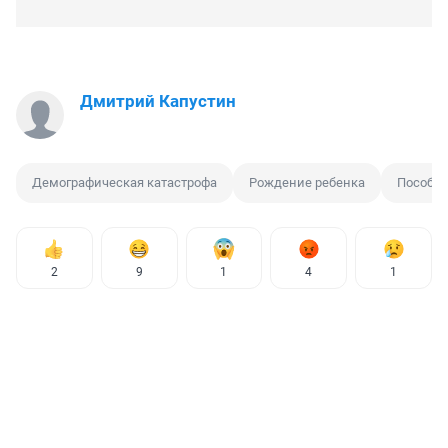
Дмитрий Капустин
Демографическая катастрофа
Рождение ребенка
Пособие
2
9
1
4
1