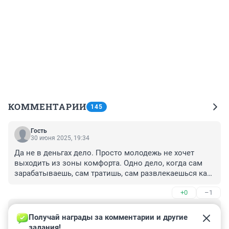
КОММЕНТАРИИ
145
Гость
30 июня 2025, 19:34
Да не в деньгах дело. Просто молодежь не хочет 
выходить из зоны комфорта. Одно дело, когда сам 
зарабатываешь, сам тратишь, сам развлекаешься как 
хочешь. И другое дело, когда ребенок на руках 24/7, 
+0
–1
это уже совсем другая жизнь, сильно не 
поразвлекаешься. Кто хочет детей, того ничто не 
Гость
остановит. Забот и ответственности не хотят, вот и 
30 июня 2025, 18:32
Получай награды за комментарии и другие 
все.
задания!