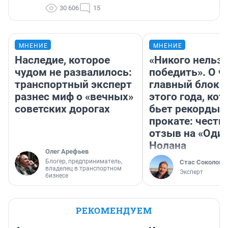
30 606
15
МНЕНИЕ
МНЕНИЕ
Наследие, которое
«Никого нельз
чудом не развалилось:
победить». О ч
транспортный эксперт
главный блокб
разнес миф о «вечных»
этого года, ко
советских дорогах
бьет рекорды 
прокате: честн
отзыв на «Оди
Нолана
Олег Арефьев
Блогер, предприниматель,
Стас Соколов
владелец в транспортном
Эксперт
бизнесе
РЕКОМЕНДУЕМ