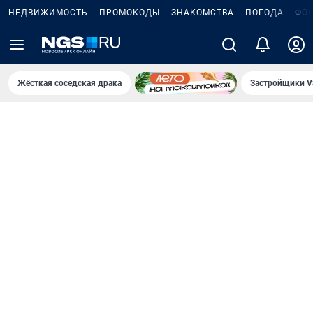
НЕДВИЖИМОСТЬ
ПРОМОКОДЫ
ЗНАКОМСТВА
ПОГОДА
ФО
Жёсткая соседская драка
Застройщики V