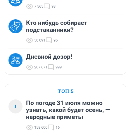
7 565
93
Кто нибудь собирает
подстаканники?
50 091
95
Дневной дозор!
207 671
999
ТОП 5
По погоде 31 июля можно
1
узнать, какой будет осень, —
народные приметы
158 600
16