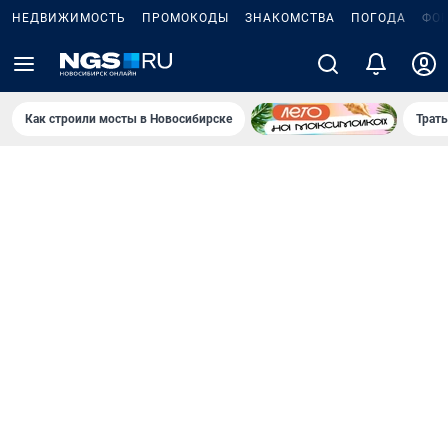
НЕДВИЖИМОСТЬ
ПРОМОКОДЫ
ЗНАКОМСТВА
ПОГОДА
ФО
Как строили мосты в Новосибирске
Траты