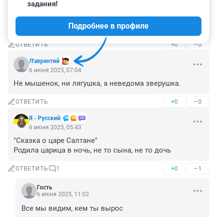
6 июня 2025, 18:11
задания!
да не разродиться ей судя по животу а 
Подробнее в профиле
жаль.......................
+0
–0
ОТВЕТИТЬ
Л'аврентий
6 июня 2025, 07:04
Не мышенок, ни лягушка, а неведома зверушка.
+0
–0
ОТВЕТИТЬ
Я - Русский
6 июня 2025, 05:43
"Сказка о царе Салтане"

Родила царица в ночь, не то сына, не то дочь
+0
–1
ОТВЕТИТЬ
1
Гость
6 июня 2025, 11:02
Все мы видим, кем ты вырос