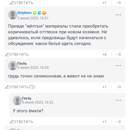
+1
–0
ОТВЕТИТЬ
Smykson
5 июня 2025, 16:51
Прежде "жёлтые" материалы стали приобретать 
коричневатый отттенок при новом хозяине. Не 
удивлюсь, если предовицы будут начинаться с 
обсуждения: какое бельё одеть сегодня.
+6
–0
ОТВЕТИТЬ
Гость
5 июня 2025, 16:50
грудь точно силиконовая, а живот не не знаю
+1
–0
ОТВЕТИТЬ
1
Гость
5 июня 2025, 16:52
У этого ёмати?
+1
–0
ОТВЕТИТЬ