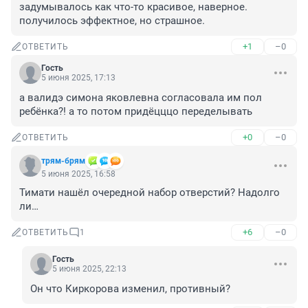
задумывалось как что-то красивое, наверное. 
получилось эффектное, но страшное.
+1
–0
ОТВЕТИТЬ
Гость
5 июня 2025, 17:13
а валидэ симона яковлевна согласовала им пол 
ребёнка?! а то потом придёцццо переделывать
+0
–0
ОТВЕТИТЬ
трям-брям
5 июня 2025, 16:58
Тимати нашёл очередной набор отверстий? Надолго 
ли…
+6
–0
ОТВЕТИТЬ
1
Гость
5 июня 2025, 22:13
Он что Киркорова изменил, противный?