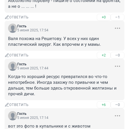
Абсолютно поровну - пишите о состоянии на фронтах, 
а не о ... ... ... !
+0
–1
ОТВЕТИТЬ
Гость
5 июня 2025, 17:54
Валя похожа на Решетову. У всех у них один 
пластический хирург. Как впрочем и у мамы.
+2
–0
ОТВЕТИТЬ
Гость
5 июня 2025, 17:44
Когда-то хороший ресурс превратился во что-то 
непотребное. Иногда захожу по привычке и чем 
дальше, тем больше здесь откровенной желтизны и 
прочей дичи.
+6
–0
ОТВЕТИТЬ
Гость
5 июня 2025, 17:14
вот это фото в купальнике и с животом 