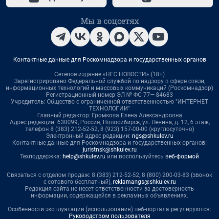
Мы в соцсетях
Контактные данные для Роскомнадзора и государственных органов
Сетевое издание «НГС.НОВОСТИ» (18+)
Зарегистрировано Федеральной службой по надзору в сфере связи,
информационных технологий и массовых коммуникаций (Роскомнадзор)
Регистрационный номер ЭЛ № ФС 77— 84683
Учредитель: Общество с ограниченной ответственностью "ИНТЕРНЕТ
ТЕХНОЛОГИИ"
Главный редактор: Громкова Елена Александровна
Адрес редакции: 630099, Россия, Новосибирск, ул. Ленина, д. 12, 6 этаж,
телефон 8 (383) 212-52-52, 8 (923) 157-00-00 (круглосуточно)
Электронный адрес редакции:
ngs@shkulev.ru
Контактные данные для Роскомнадзора и государственных органов:
juristnsk@shkulev.ru
Техподдержка:
help@shkulev.ru
или воспользуйтесь
веб-формой
Связаться с отделом продаж: 8 (383) 212-52-52, 8 (800) 200-03-83 (звонок
с сотового бесплатный),
reklamangs@shkulev.ru
Редакция сайта не несет ответственности за достоверность
информации, содержащейся в рекламных объявлениях.
Особенности эксплуатации (использования) веб-портала регулируются:
Руководством пользователя