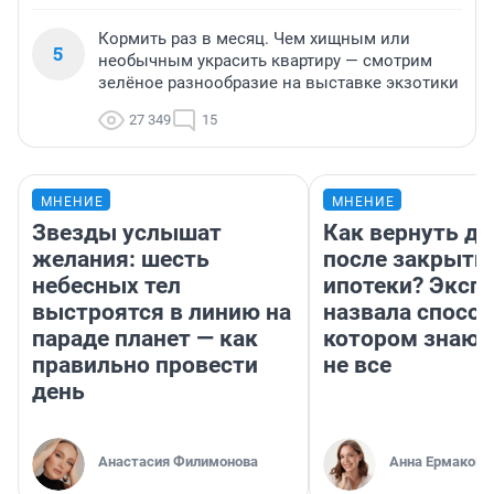
Кормить раз в месяц. Чем хищным или
5
необычным украсить квартиру — смотрим
зелёное разнообразие на выставке экзотики
27 349
15
МНЕНИЕ
МНЕНИЕ
Звезды услышат
Как вернуть де
желания: шесть
после закрыти
небесных тел
ипотеки? Эксп
выстроятся в линию на
назвала способ
параде планет — как
котором знают
правильно провести
не все
день
Анастасия Филимонова
Анна Ермакова