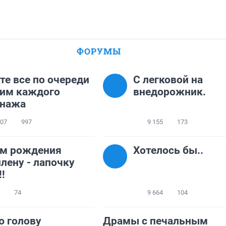
ФОРУМЫ
те все по очереди
C легковой на
дим каждого
внедорожник.
онажа
107
997
9 155
173
ем рождения
Хотелось бы..
лену - лапочку
!!
74
9 664
104
 голову
Драмы с печальным