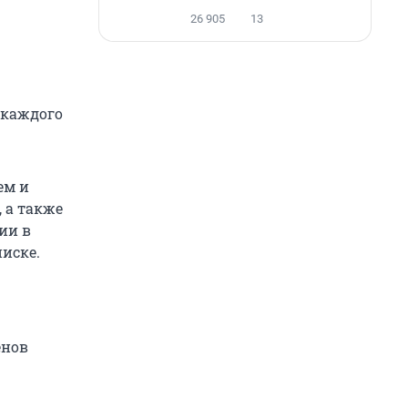
26 905
13
 каждого
ем и
 а также
ии в
писке.
енов