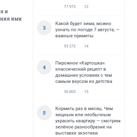
77 973
12
я и
ения ими
Какой будет зима, можно
3
узнать по погоде 7 августа, —
важные приметы
53 272
14
Пирожное «Картошка»:
4
классический рецепт в
домашних условиях с тем
самым вкусом из детства
30 805
15
Кормить раз в месяц. Чем
5
хищным или необычным
украсить квартиру — смотрим
зелёное разнообразие на
выставке экзотики