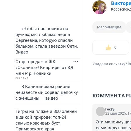
Виктори
Корреспонд
Малоимущие
«Чтобы нас носили на
ручках, мы любим»: нерпа
Сергеевна, которую спасли
бельком, стала звездой Сети.
0
Видео
Старт продаж в ЖК
Увидели опечатку? В
«Околица»! Квартиры от 3,9
млн ₽ р. Родники
В Калининском районе
неизвестный сорвал цепочку
КОММЕНТАР
с женщины — видео
Гость
Тигры на пляже и 300 оленей
22 мая 2025, 1
в дикой природе: топ-24
Эти малоимущие 
самых красивых бухт
сами ведут разг
Приморского края