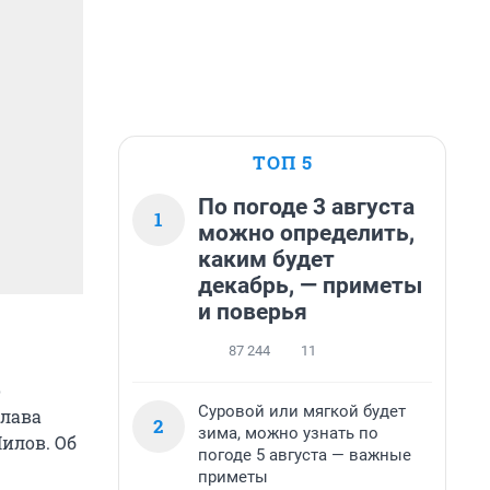
ТОП 5
По погоде 3 августа
1
можно определить,
каким будет
декабрь, — приметы
и поверья
87 244
11
о
Суровой или мягкой будет
глава
2
зима, можно узнать по
илов. Об
погоде 5 августа — важные
приметы