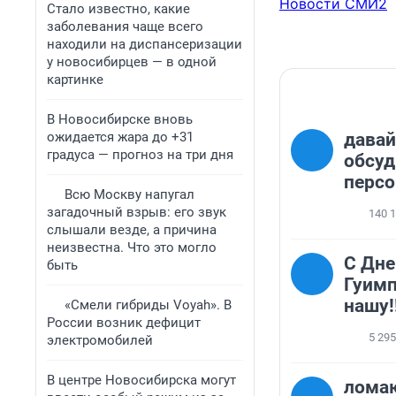
Новости СМИ2
Стало известно, какие
заболевания чаще всего
находили на диспансеризации
у новосибирцев — в одной
картинке
В Новосибирске вновь
ожидается жара до +31
давай
градуса — прогноз на три дня
обсу
перс
Всю Москву напугал
загадочный взрыв: его звук
140 
слышали везде, а причина
неизвестна. Что это могло
С Дн
быть
Гуимп
нашу!
«Смели гибриды Voyah». В
России возник дефицит
5 295
электромобилей
В центре Новосибирска могут
ломаю