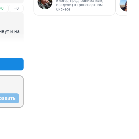
Блогер, предприниматель,
владелец в транспортном
+0
–0
бизнесе
вут и на 
+0
–0
равить