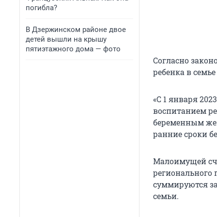
погибла?
В Дзержинском районе двое
детей вышли на крышу
пятиэтажного дома — фото
Согласно закон
ребенка в семье
«С 1 января 202
воспитанием реб
беременным же
ранние сроки бе
Малоимущей счи
регионального 
суммируются за 
семьи.