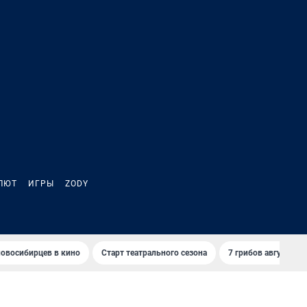
ЛЮТ
ИГРЫ
ZODY
овосибирцев в кино
Старт театрального сезона
7 грибов августа