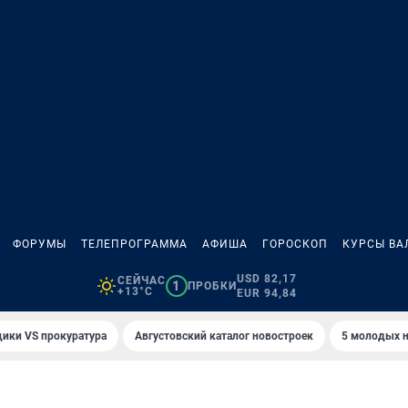
ФОРУМЫ
ТЕЛЕПРОГРАММА
АФИША
ГОРОСКОП
КУРСЫ ВА
USD 82,17
СЕЙЧАС
1
ПРОБКИ
+13°C
EUR 94,84
ики VS прокуратура
Августовский каталог новостроек
5 молодых н