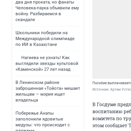
два дня проката, но фанаты
Человека-паука объявили ему
войну. Разбираемся в
скандале
Школьники победили на
Международной олимпиаде
по ИИ в Казахстане
Нагиева не узнать! Как
выглядели звезды культовой
«Каменской» 27 лет назад
В Ленинском районе
Пособие выплачиваетс
заброшенная «Тойота» мешает
Источник: 
Артем Устю
жильцам — мэрия ищет
владельца
В Госдуме пре
воспитанию ребе
Побережье Анапы
комитета по тру
заполонили ядовитые
медузы: что происходит с
этом сообщает Т
пляжами