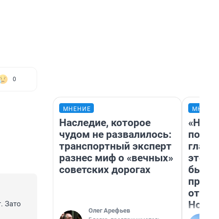
0
МНЕНИЕ
МНЕНИ
Наследие, которое
«Нико
чудом не развалилось:
побед
транспортный эксперт
главн
разнес миф о «вечных»
этого
советских дорогах
бьет 
прока
отзыв
Нолан
 Зато 
Олег Арефьев