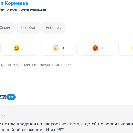
я Корнеева
ент оперативной редакции
Семья
Пособие
Ребенок
3
0
1
ыделите фрагмент и нажмите Ctrl+Enter
ИИ
19
7:22
потом плодятся со скоростью света, а детей не воспитывают.
ульный образ жизни . И их 99%