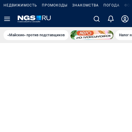
НЕДВИЖИМОСТЬ
ПРОМОКОДЫ
ЗНАКОМСТВА
ПОГОДА
ФО
«Майские» против подставщиков
Налог 