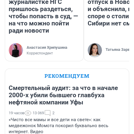
журналистке НГС
отпуск в Ново
пришлось раздеться,
и объяснила, п
чтобы попасть в суд, —
споре о столиц
на что можно пойти
Сибири нет см
ради новости
Анастасия Хрипушина
Татьяна Зарва
Корреспондент
РЕКОМЕНДУЕМ
Смертельный аудит: за что в начале
2000-х убили бывшего главбуха
нефтяной компании Уфы
19 часов
13 069
2
«Чисто все мамы и все дети на свете»: как
медвежонок Момота покорил буквально весь
интернет. Видео