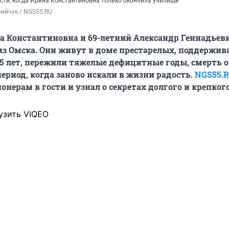
сти, когда Ирина Константиновна только окончила училище
ийчук / NGS55.RU 
а Константиновна и 69-летний Александр Геннадьев
з Омска. Они живут в доме престарелых, поддержив
 45 лет, пережили тяжелые дефицитные годы, смерть 
период, когда заново искали в жизни радость.
NGS55.
онерам в гости и узнал о секретах долгого и крепкого
узить VIQEO