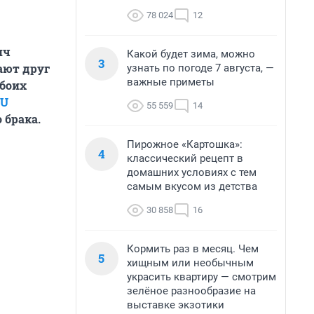
78 024
12
ич
Какой будет зима, можно
3
ают друг
узнать по погоде 7 августа, —
важные приметы
обоих
RU
55 559
14
 брака.
Пирожное «Картошка»:
4
классический рецепт в
домашних условиях с тем
самым вкусом из детства
30 858
16
Кормить раз в месяц. Чем
5
хищным или необычным
украсить квартиру — смотрим
зелёное разнообразие на
выставке экзотики