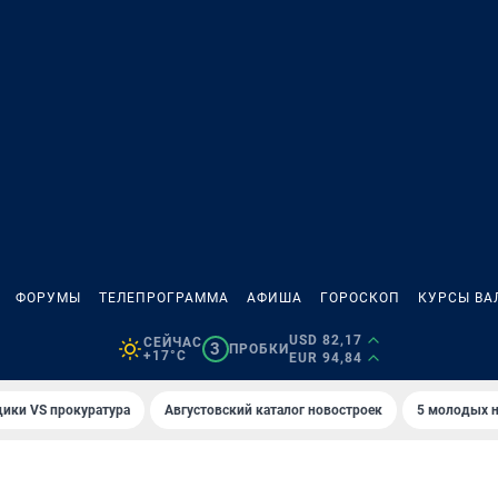
ФОРУМЫ
ТЕЛЕПРОГРАММА
АФИША
ГОРОСКОП
КУРСЫ ВА
USD 82,17
СЕЙЧАС
3
ПРОБКИ
+17°C
EUR 94,84
ики VS прокуратура
Августовский каталог новостроек
5 молодых н