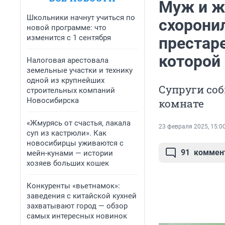
Муж и же
Школьники начнут учиться по
схоронил
новой программе: что
изменится с 1 сентября
престаре
которой
Налоговая арестовала
земельные участки и технику
одной из крупнейших
Супруги соб
строительных компаний
Новосибирска
комнате
«Жмурясь от счастья, лакала
23 февраля 2025, 15:0
суп из кастрюли». Как
новосибирцы уживаются с
91
коммен
мейн-кунами — истории
хозяев больших кошек
Конкуренты «вьетнамок»:
заведения с китайской кухней
захватывают город — обзор
самых интересных новинок