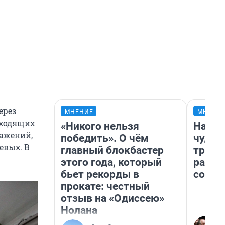
ерез
МНЕНИЕ
МНЕНИ
оходящих
«Никого нельзя
Насле
ражений,
победить». О чём
чудом
евых. В
главный блокбастер
транс
этого года, который
разне
бьет рекорды в
совет
прокате: честный
отзыв на «Одиссею»
Нолана