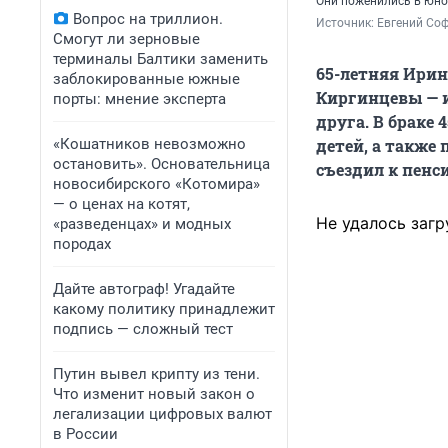
Они поженились в юно
Вопрос на триллион.
Источник: 
Евгений Соф
Смогут ли зерновые
терминалы Балтики заменить
65-летняя Ирин
заблокированные южные
Киргинцевы — и
порты: мнение эксперта
друга. В браке
«Кошатников невозможно
детей, а также 
остановить». Основательница
съездил к пенси
новосибирского «Котомира»
— о ценах на котят,
Не удалось загр
«разведенцах» и модных
породах
Дайте автограф! Угадайте
какому политику принадлежит
подпись — сложный тест
Путин вывел крипту из тени.
Что изменит новый закон о
легализации цифровых валют
в России