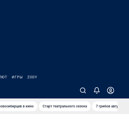
ЛЮТ
ИГРЫ
ZODY
овосибирцев в кино
Старт театрального сезона
7 грибов августа