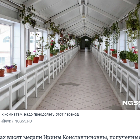
 к комнатам, надо преодолеть этот переход
ийчук / NGS55.RU 
нах висят медали Ирины Константиновны, полученны