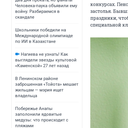
два дня проката, но фанаты
конкурсах. Пенс
Человека-паука объявили ему
застолья. Бывш
войну. Разбираемся в
скандале
праздники, чтоб
специальной кл
Школьники победили на
Международной олимпиаде
по ИИ в Казахстане
Нагиева не узнать! Как
выглядели звезды культовой
«Каменской» 27 лет назад
В Ленинском районе
заброшенная «Тойота» мешает
жильцам — мэрия ищет
владельца
Побережье Анапы
заполонили ядовитые
медузы: что происходит с
пляжами