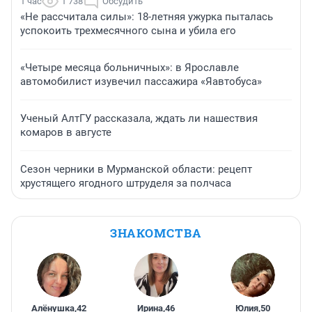
1 час
1 738
Обсудить
«Не рассчитала силы»: 18-летняя ужурка пыталась
успокоить трехмесячного сына и убила его
«Четыре месяца больничных»: в Ярославле
автомобилист изувечил пассажира «Яавтобуса»
Ученый АлтГУ рассказала, ждать ли нашествия
комаров в августе
Сезон черники в Мурманской области: рецепт
хрустящего ягодного штруделя за полчаса
ЗНАКОМСТВА
Алёнушка
,
42
Ирина
,
46
Юлия
,
50