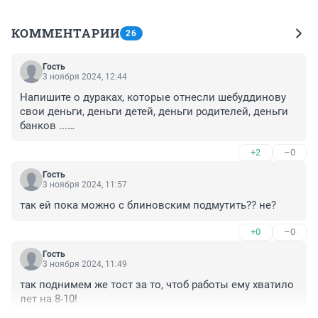
КОММЕНТАРИИ
26
Гость
3 ноября 2024, 12:44
Напишите о дураках, которые отнесли шебуддинову 
свои деньги, деньги детей, деньги родителей, деньги 
банков ...

"Папа на работе". Твой дом - турма. А когда турма - 
+2
–0
ещё и работа ... М-да, уж

А вот франшиза кофе-лайк ещё работает
Гость
3 ноября 2024, 11:57
так ей пока можно с блиновским подмутить?? не?
+0
–0
Гость
3 ноября 2024, 11:49
так поднимем же тост за то, чтоб работы ему хватило 
лет на 8-10!