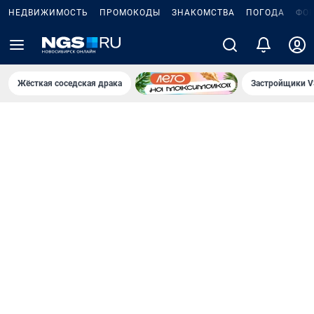
НЕДВИЖИМОСТЬ
ПРОМОКОДЫ
ЗНАКОМСТВА
ПОГОДА
ФО
Жёсткая соседская драка
Застройщики V