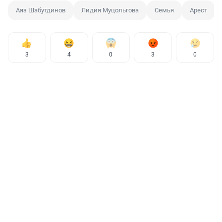
Аяз Шабутдинов
Лидия Муцольгова
Семья
Арест
3
4
0
3
0