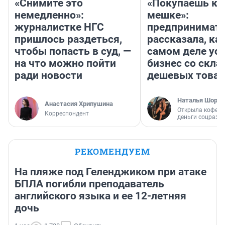
«Снимите это
«Покупаешь ко
немедленно»:
мешке»:
журналистке НГС
предпринимат
пришлось раздеться,
рассказала, как
чтобы попасть в суд, —
самом деле ус
на что можно пойти
бизнес со скл
ради новости
дешевых това
Наталья Шорох
Анастасия Хрипушина
Открыла кофейн
Корреспондент
деньги соцразв
РЕКОМЕНДУЕМ
На пляже под Геленджиком при атаке
БПЛА погибли преподаватель
английского языка и ее 12-летняя
дочь