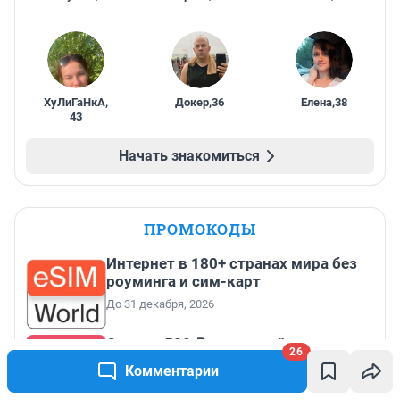
ХуЛиГаНкА
,
Докер
,
36
Елена
,
38
43
Начать знакомиться
ПРОМОКОДЫ
Интернет в 180+ странах мира без
роуминга и сим-карт
До 31 декабря, 2026
Скидка 500 ₽ на первый заказ от
26
2000 ₽
Комментарии
До 31 августа, 2026