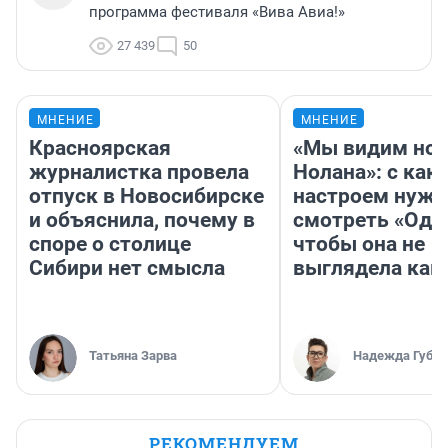
программа фестиваля «Вива Авиа!»
27 439
50
МНЕНИЕ
МНЕНИЕ
Красноярская
«Мы видим нов
журналистка провела
Нолана»: с как
отпуск в Новосибирске
настроем нужн
и объяснила, почему в
смотреть «Оди
споре о столице
чтобы она не
Сибири нет смысла
выглядела как
Татьяна Зарва
Надежда Губар
РЕКОМЕНДУЕМ