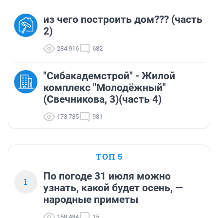
из чего построить дом??? (часть
2)
284 916
682
"Сибакадемстрой" - Жилой
комплекс "Молодёжный"
(Свечникова, 3)(часть 4)
173 785
981
ТОП 5
По погоде 31 июля можно
1
узнать, какой будет осень, —
народные приметы
158 484
15