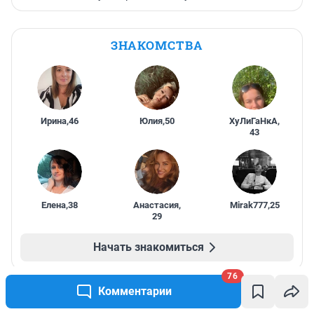
ЗНАКОМСТВА
Ирина
,
46
Юлия
,
50
ХуЛиГаНкА
,
43
Елена
,
38
Анастасия
,
Mirak777
,
25
29
Начать знакомиться
76
Комментарии
ПРОМОКОДЫ