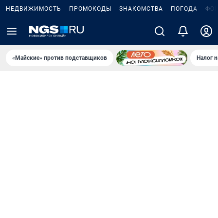
НЕДВИЖИМОСТЬ
ПРОМОКОДЫ
ЗНАКОМСТВА
ПОГОДА
ФО
«Майские» против подставщиков
Налог 