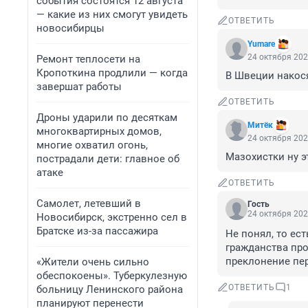
события состоятся 12 августа
— какие из них смогут увидеть
ОТВЕТИТЬ
новосибирцы
Yumare
24 октября 202
Ремонт теплосети на
Кропоткина продлили — когда
В Швеции накос
завершат работы
ОТВЕТИТЬ
Дроны ударили по десяткам
Митёк
многоквартирных домов,
24 октября 202
многие охватил огонь,
Мазохистки ну э
пострадали дети: главное об
атаке
ОТВЕТИТЬ
Самолет, летевший в
Гость
24 октября 202
Новосибирск, экстренно сел в
Братске из-за пассажира
Не понял, то ес
гражданства про
преклонение пе
«Жители очень сильно
обеспокоены». Туберкулезную
ОТВЕТИТЬ
1
больницу Ленинского района
планируют перенести