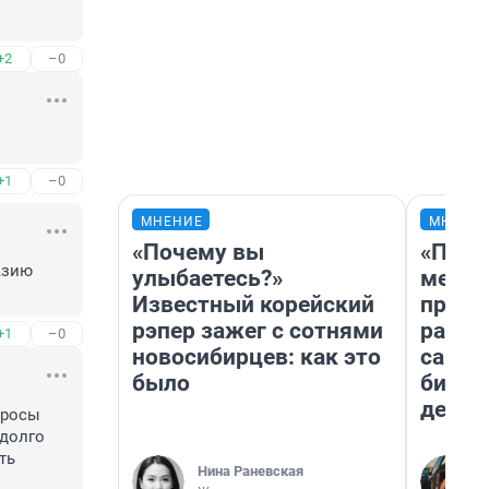
+2
–0
+1
–0
МНЕНИЕ
МНЕНИ
«Почему вы
«Поку
зию 
улыбаетесь?»
мешке
Известный корейский
предп
рэпер зажег с сотнями
расска
+1
–0
новосибирцев: как это
самом
было
бизне
дешев
росы 
долго 
ь 
Нина Раневская