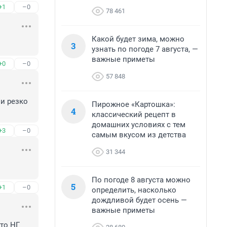
+1
–0
78 461
Какой будет зима, можно
3
узнать по погоде 7 августа, —
важные приметы
+0
–0
57 848
 резко 
Пирожное «Картошка»:
4
классический рецепт в
домашних условиях с тем
+3
–0
самым вкусом из детства
31 344
По погоде 8 августа можно
5
+1
–0
определить, насколько
дождливой будет осень —
важные приметы
то НГ 