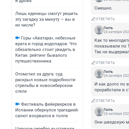
и дрова
Смешно.
Лишь единицы смогут решить
эту загадку за минуту — вы в
ОТВЕТИТЬ
их числе?
Гость
24 октября 202
Горы «Аватара», небесные
Как то многодет
врата и город водопадов. Что
показывали по Т
обязательно стоит увидеть в
Так не выдержа
Китае: рейтинг бывалого
путешественника
ОТВЕТИТЬ
Гость
Отомстил за друга: суд
24 октября 202
раскрыл новые подробности
И как долго по 
стрельбы в новосибирском
проработали в с
отеле
ОТВЕТИТЬ
Фестиваль фейерверков в
Испании обернулся трагедией:
Гость
24 октября 202
салют взорвался в толпе
Они шведскую 
Царское серебро выставили