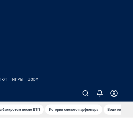
ЛЮТ
ИГРЫ
ZODY
а банкротом после ДТП
История слепого парфюмера
Водители пер