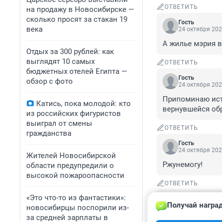
ОТВЕТИТЬ
на продажу в Новосибирске —
сколько просят за стакан 19
Гость
века
24 октября 202
А жилье мэрия 
Отдых за 300 рублей: как
выглядят 10 самых
ОТВЕТИТЬ
бюджетных отелей Египта —
Гость
обзор с фото
24 октября 202
Припоминаю исто
Катись, пока молодой: кто
вернувшейся об
из российских фигуристов
выиграл от смены
ОТВЕТИТЬ
гражданства
Гость
24 октября 202
Жителей Новосибирской
Ржунемогу!
области предупредили о
высокой пожароопасности
ОТВЕТИТЬ
«Это что-то из фантастики»:
Гость
Получай наград
24 октября 202
новосибирцы поспорили из-
за средней зарплаты в
Хэллоуинская ис