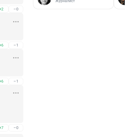
Журналист
+2
–0
+6
–1
+6
–1
+7
–0