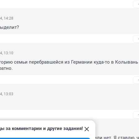
4, 14:28
выделит?
4, 13:10
рию семьи перебравшейся из Германии куда-то в Колывань и
ратно.
4, 13:03
ы за комментарии и другие задания!
4, 12:54
тория прям) Делаем ставки - перезимуют или нет. Я ставлю, ч