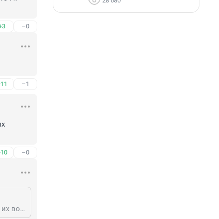
28 680
+3
–0
+11
–1
х 
+10
–0
Да какой год, вы что. Через месяц опять в Стокгольме будут (если конечно их возьмут обратно)