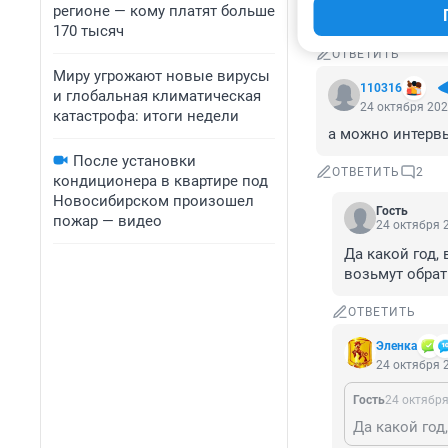
регионе — кому платят больше
будут встречать
170 тысяч
ОТВЕТИТЬ
Миру угрожают новые вирусы
110316
и глобальная климатическая
24 октября 202
катастрофа: итоги недели
а можно интервь
После установки
ОТВЕТИТЬ
2
кондиционера в квартире под
Новосибирском произошел
Гость
пожар — видео
24 октября 2
Да какой год, 
возьмут обрат
ОТВЕТИТЬ
Эленка
24 октября 2
Гость
24 октября