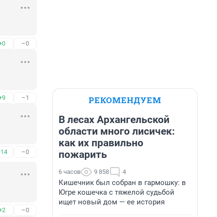
+0
–0
+9
–1
РЕКОМЕНДУЕМ
В лесах Архангельской
области много лисичек:
как их правильно
+14
–0
пожарить
6 часов
9 858
4
Кишечник был собран в гармошку: в
Югре кошечка с тяжелой судьбой
ищет новый дом — ее история
+2
–0