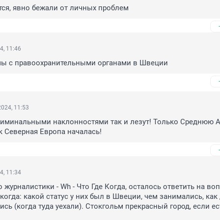
тся, явно бежали от личных проблем
4, 11:46
ы с правоохранительными органами в Швеции
024, 11:53
риминальными наклонностями так и лезут! Только Среднюю А
к Северная Европа началась!
4, 11:34
 журналистики - Wh - Что Где Когда, осталось ответить на воп
когда: какой статус у них был в Швеции, чем занимались, как 
сь (когда туда уехали). Стокгольм прекрасный город, если ест