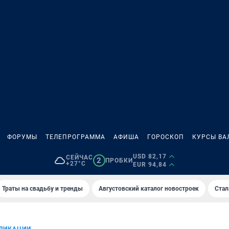
ФОРУМЫ
ТЕЛЕПРОГРАММА
АФИША
ГОРОСКОП
КУРСЫ ВА
USD 82,17
СЕЙЧАС
2
ПРОБКИ
+27°C
EUR 94,84
Траты на свадьбу и тренды
Августовский каталог новостроек
Стал