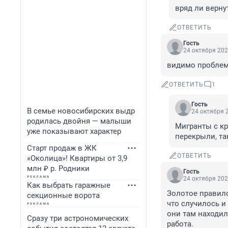
вряд ли верну
ОТВЕТИТЬ
Гость
24 октября 202
видимо проблем
ОТВЕТИТЬ
1
Гость
В семье новосибирских выдр
24 октября 2
родилась двойня — малыши
Мигранты с к
уже показывают характер
перекрыли, та
Старт продаж в ЖК
ОТВЕТИТЬ
«Околица»! Квартиры от 3,9
млн ₽ р. Родники
Гость
24 октября 202
Как выбрать гаражные
Золотое правило
секционные ворота
что случилось и 
они там находили
Сразу три астрономических
работа.