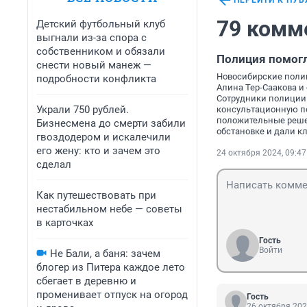
ПЕРЕЙТИ К ПУ
79 комм
Детский футбольный клуб
выгнали из-за спора с
собственником и обязали
Полиция помогл
снести новый манеж —
Новосибирские полиц
подробности конфликта
Алина Тер-Саакова и
Сотрудники полиции
Украли 750 рублей.
консультационную п
положительные реше
Бизнесмена до смерти забили
обстановке и дали к
гвоздодером и искалечили
его жену: кто и зачем это
24 октября 2024, 09:47
сделал
Как путешествовать при
нестабильном небе — советы
в карточках
Гость
Войти
Не Бали, а баня: зачем
блогер из Питера каждое лето
сбегает в деревню и
променивает отпуск на огород
Гость
26 октября 202