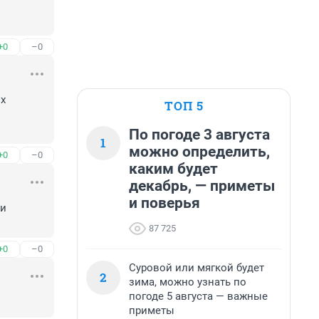
+0
–0
х 
ТОП 5
По погоде 3 августа
1
можно определить,
+0
–0
каким будет
декабрь, — приметы
и поверья
и 
87 725
+0
–0
Суровой или мягкой будет
2
зима, можно узнать по
погоде 5 августа — важные
приметы