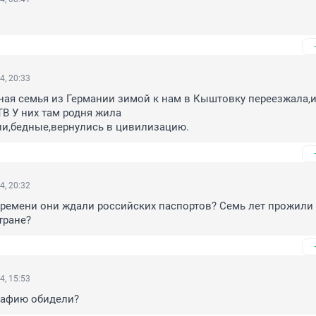
4, 20:33
ная семья из Германии зимой к нам в Кыштовку переезжала,и
В У них там родня жила

ли,бедные,вернулись в цивилизацию.
4, 20:32
времени они ждали российских паспортов? Семь лет прожили 
тране?
4, 15:53
мафию обидели?