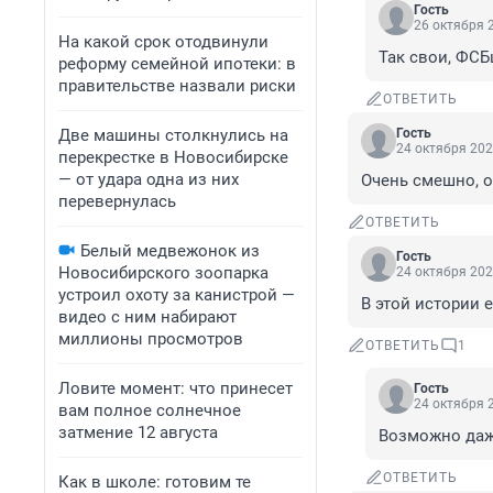
Гость
26 октября 2
На какой срок отодвинули
Так свои, ФС
реформу семейной ипотеки: в
правительстве назвали риски
ОТВЕТИТЬ
Две машины столкнулись на
Гость
24 октября 202
перекрестке в Новосибирске
— от удара одна из них
Очень смешно, о
перевернулась
ОТВЕТИТЬ
Белый медвежонок из
Гость
Новосибирского зоопарка
24 октября 202
устроил охоту за канистрой —
В этой истории 
видео с ним набирают
миллионы просмотров
ОТВЕТИТЬ
1
Ловите момент: что принесет
Гость
24 октября 2
вам полное солнечное
затмение 12 августа
Возможно даж
ОТВЕТИТЬ
Как в школе: готовим те