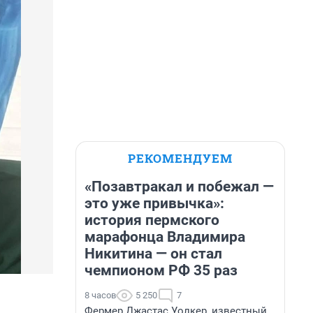
РЕКОМЕНДУЕМ
«Позавтракал и побежал —
это уже привычка»:
история пермского
марафонца Владимира
Никитина — он стал
чемпионом РФ 35 раз
8 часов
5 250
7
Фермер Джастас Уолкер, известный