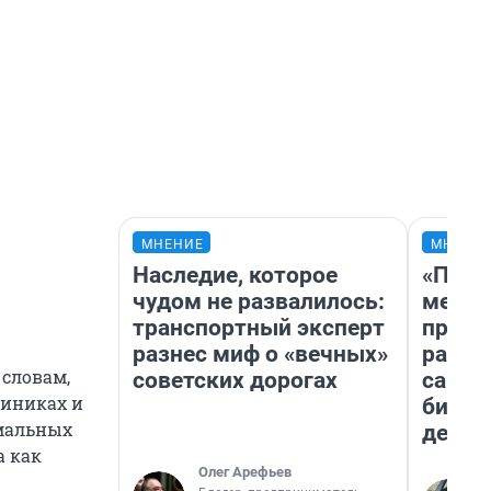
МНЕНИЕ
МНЕНИ
Наследие, которое
«Поку
чудом не развалилось:
мешке
транспортный эксперт
предп
разнес миф о «вечных»
расска
 словам,
советских дорогах
самом
линиках и
бизне
рмальных
дешев
а как
Олег Арефьев