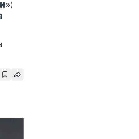
и»:
а
и