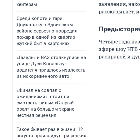
заявления, нах
хейтерам
рассказывает, и
Среди копоти и гари.
Двухэтажку в Здвинском
Предыстори
районе серьезно повредил
пожар в одной из квартир —
Четыре года на
жуткий быт в карточках
эфире шоу НТВ 
расправой и ду
«Газель» и ВАЗ столкнулись на
улице Дуси Ковальчук:
водителя пришлось извлекать
из искорёженного авто
«Финал не совпал с
ожиданиями»: стоит ли
смотреть фильм «Старый
орел» на большом экране —
честная рецензия
Такое бывает раз в жизни: 12
августа произойдут три редких