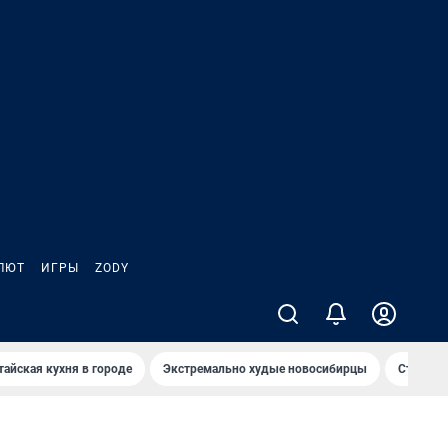
ЛЮТ
ИГРЫ
ZODY
тайская кухня в городе
Экстремально худые новосибирцы
Старт те