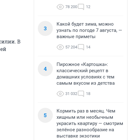
78 200
12
Какой будет зима, можно
3
узнать по погоде 7 августа, —
важные приметы
силии. В
57 204
14
 ей
Пирожное «Картошка»:
4
классический рецепт в
домашних условиях с тем
самым вкусом из детства
31 032
18
Кормить раз в месяц. Чем
5
хищным или необычным
украсить квартиру — смотрим
зелёное разнообразие на
выставке экзотики