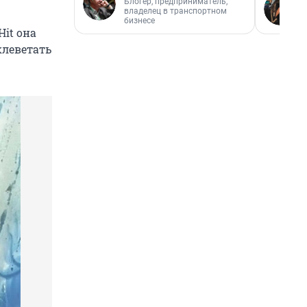
Блогер, предприниматель,
владелец в транспортном
бизнесе
Hit она
клеветать