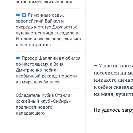
астрономических явления
Лимонные сады,
европейский Байкал и
очередь к статуе Джульетты:
путешественница съездила в
Италию и рассказала, сколько
денег потратила
Прохор Шаляпин влюбился
по-настоящему, а Ваня
— У нас на про
Дмитриенко побил
поселился на мо
необычный рекорд: новости
никакого лично
из мира шоу-бизнеса
к себе и сказал
на меня, душить
Обладатель Кубка Стэнли:
хоккейный клуб «Сибирь»
подписал нового
Не удалось загр
нападающего