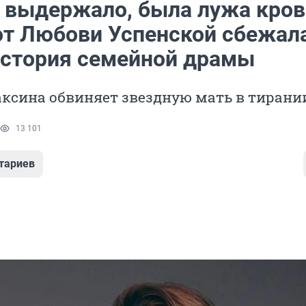
е выдержало, была лужа кров
от Любови Успенской сбежал
история семейной драмы
ксина обвиняет звездную мать в тирани
13 101
тариев