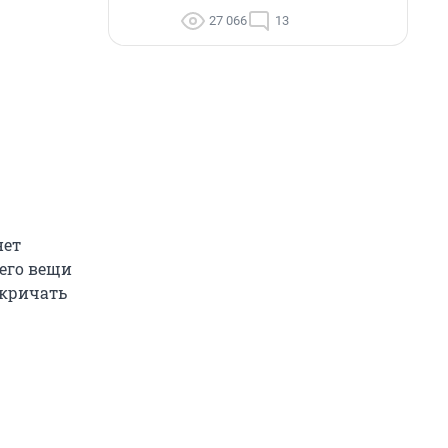
27 066
13
нет
 его вещи
 кричать