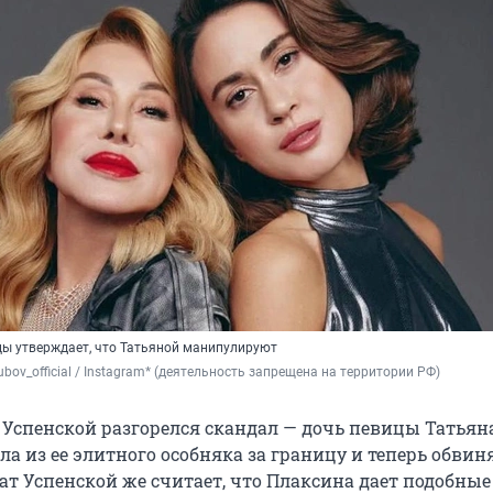
ы утверждает, что Татьяной манипулируют
ubov_official / Instagram* (деятельность запрещена на территории РФ)
 Успенской разгорелся скандал — дочь певицы Татьян
а из ее элитного особняка за границу и теперь обвиня
ат Успенской же считает, что Плаксина дает подобные