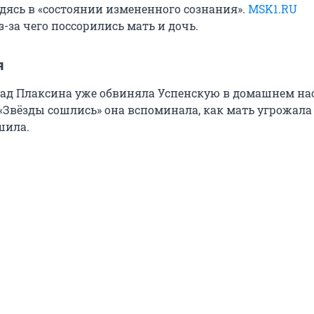
одясь в «состоянии измененного сознания».
MSK1.RU
з-за чего поссорились мать и дочь.
я
зад Плаксина уже обвиняла Успенскую в домашнем на
«Звёзды сошлись» она вспоминала, как мать угрожала
шила.