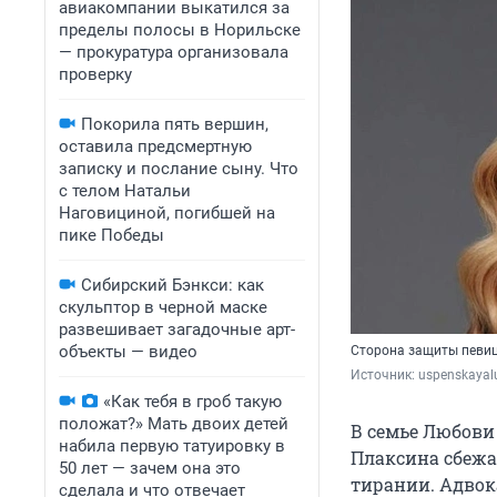
авиакомпании выкатился за
пределы полосы в Норильске
— прокуратура организовала
проверку
Покорила пять вершин,
оставила предсмертную
записку и послание сыну. Что
с телом Натальи
Наговициной, погибшей на
пике Победы
Сибирский Бэнкси: как
скульптор в черной маске
развешивает загадочные арт-
объекты — видео
Сторона защиты певиц
Источник: 
uspenskayal
«Как тебя в гроб такую
положат?» Мать двоих детей
В семье Любови
набила первую татуировку в
Плаксина сбежал
50 лет — зачем она это
тирании. Адвок
сделала и что отвечает