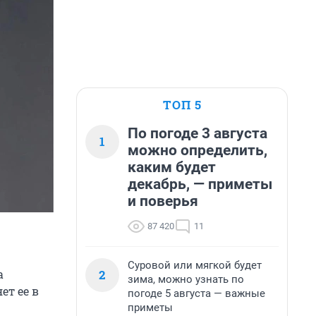
ТОП 5
По погоде 3 августа
1
можно определить,
каким будет
декабрь, — приметы
и поверья
87 420
11
Суровой или мягкой будет
2
а
зима, можно узнать по
ет ее в
погоде 5 августа — важные
приметы