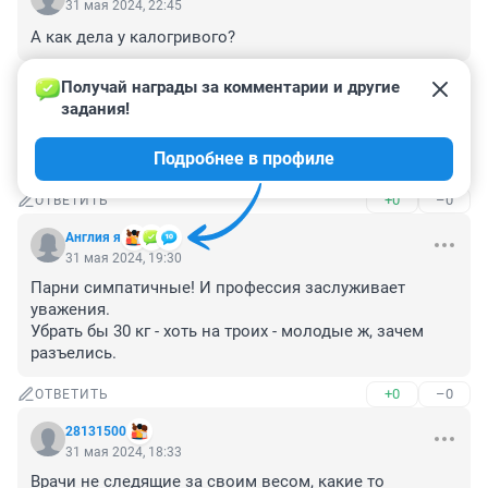
31 мая 2024, 22:45
А как дела у калогривого?
+0
–0
ОТВЕТИТЬ
Получай награды за комментарии и другие 
задания!
Гость
31 мая 2024, 21:29
Подробнее в профиле
Баян
+0
–0
ОТВЕТИТЬ
Англия я
31 мая 2024, 19:30
Парни симпатичные! И профессия заслуживает 
уважения. 

Убрать бы 30 кг - хоть на троих - молодые ж, зачем 
разъелись.
+0
–0
ОТВЕТИТЬ
28131500
31 мая 2024, 18:33
Врачи не следящие за своим весом, какие то 