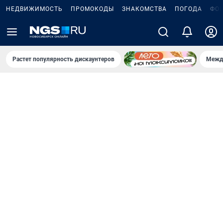
НЕДВИЖИМОСТЬ
ПРОМОКОДЫ
ЗНАКОМСТВА
ПОГОДА
ФО
Растет популярность дискаунтеров
Межд