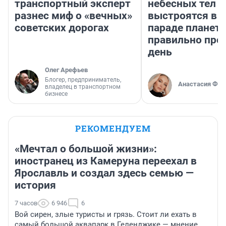
транспортный эксперт
небесных тел
разнес миф о «вечных»
выстроятся в 
советских дорогах
параде планет 
правильно про
день
Олег Арефьев
Блогер, предприниматель,
Анастасия Фил
владелец в транспортном
бизнесе
РЕКОМЕНДУЕМ
«Мечтал о большой жизни»:
иностранец из Камеруна переехал в
Ярославль и создал здесь семью —
история
7 часов
6 946
6
Вой сирен, злые туристы и грязь. Стоит ли ехать в
самый большой аквапарк в Геленджике — мнение