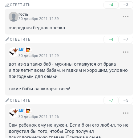
+4
–3
ОТВЕТИТЬ
Гость
30 декабря 2021, 12:39
очередная бедная овечка
+4
–7
ОТВЕТИТЬ
АК!
30 декабря 2021, 12:29
вот из-за таких баб - мужины откажутся от брака

и прилетит всем бабам. и гадким и хорошим, условно 
пригодным для семьи

такие бабы зашкварят всех!
+7
–5
ОТВЕТИТЬ
АК!
30 декабря 2021, 12:26
Сам ребенок ему не нужен. Если б он его любил, то не 
допустил бы того, чтобы Егор получил 
психологическую травму. Психика у сына 