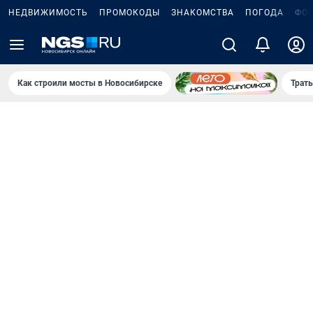
НЕДВИЖИМОСТЬ
ПРОМОКОДЫ
ЗНАКОМСТВА
ПОГОДА
ФО
Как строили мосты в Новосибирске
Траты