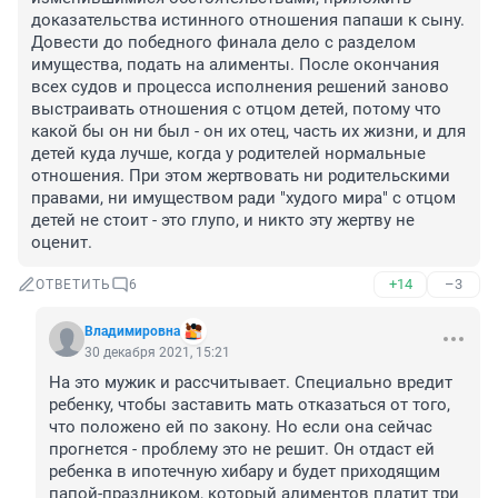
доказательства истинного отношения папаши к сыну. 
Довести до победного финала дело с разделом 
имущества, подать на алименты. После окончания 
всех судов и процесса исполнения решений заново 
выстраивать отношения с отцом детей, потому что 
какой бы он ни был - он их отец, часть их жизни, и для 
детей куда лучше, когда у родителей нормальные 
отношения. При этом жертвовать ни родительскими 
правами, ни имуществом ради "худого мира" с отцом 
детей не стоит - это глупо, и никто эту жертву не 
оценит.
+14
–3
ОТВЕТИТЬ
6
Владимировна
30 декабря 2021, 15:21
На это мужик и рассчитывает. Специально вредит 
ребенку, чтобы заставить мать отказаться от того, 
что положено ей по закону. Но если она сейчас 
прогнется - проблему это не решит. Он отдаст ей 
ребенка в ипотечную хибару и будет приходящим 
папой-праздником, который алиментов платит три 