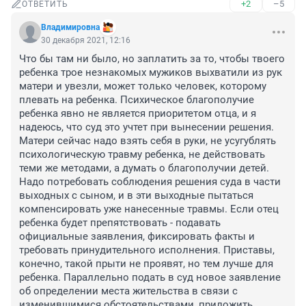
+2
–5
ОТВЕТИТЬ
Владимировна
30 декабря 2021, 12:16
Что бы там ни было, но заплатить за то, чтобы твоего 
ребенка трое незнакомых мужиков выхватили из рук 
матери и увезли, может только человек, которому 
плевать на ребенка. Психическое благополучие 
ребенка явно не является приоритетом отца, и я 
надеюсь, что суд это учтет при вынесении решения. 
Матери сейчас надо взять себя в руки, не усугублять 
психологическую травму ребенка, не действовать 
теми же методами, а думать о благополучии детей. 
Надо потребовать соблюдения решения суда в части 
выходных с сыном, и в эти выходные пытаться 
компенсировать уже нанесенные травмы. Если отец 
ребенка будет препятствовать - подавать 
официальные заявления, фиксировать факты и 
требовать принудительного исполнения. Приставы, 
конечно, такой прыти не проявят, но тем лучше для 
ребенка. Параллельно подать в суд новое заявление 
об определении места жительства в связи с 
изменившимися обстоятельствами, приложить 