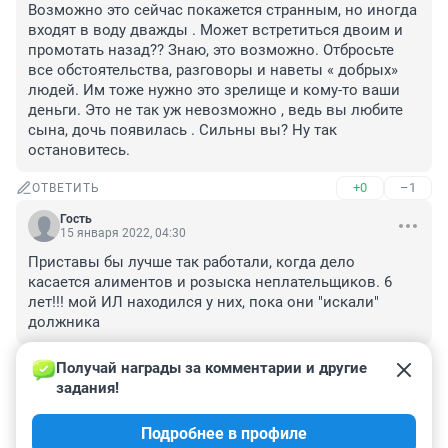
Возможно это сейчас покажется странным, но иногда 
входят в воду дважды . Может встретиться двоим и 
промотать назад?? Знаю, это возможно. Отбросьте 
все обстоятельства, разговоры и наветы « добрых» 
людей. Им тоже нужно это зрелище и кому-то ваши 
деньги. Это не так уж невозможно , ведь вы любите 
сына, дочь появилась . Сильны вы? Ну так 
остановитесь.
+0
–1
ОТВЕТИТЬ
Гость
15 января 2022, 04:30
Приставы бы лучше так работали, когда дело 
касается алиментов и розыска неплательщиков. 6 
лет!!! мой ИЛ находился у них, пока они "искали" 
должника
+1
–0
ОТВЕТИТЬ
Получай награды за комментарии и другие 
задания!
Гость
3 января 2022, 14:50
Подробнее в профиле
Настя, держись и борись.