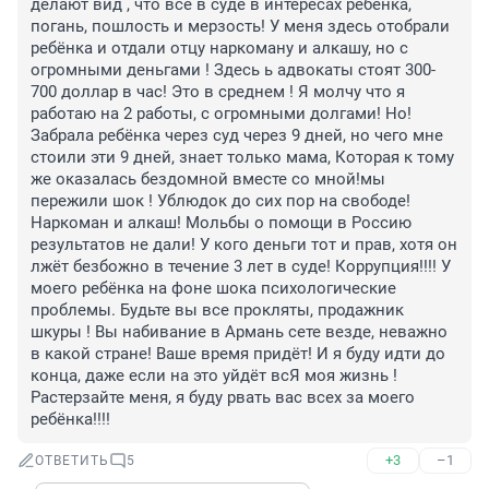
делают вид , что все в суде в интересах ребёнка, 
погань, пошлость и мерзость! У меня здесь отобрали 
ребёнка и отдали отцу наркоману и алкашу, но с 
огромными деньгами ! Здесь ь адвокаты стоят 300-
700 доллар в час! Это в среднем ! Я молчу что я 
работаю на 2 работы, с огромными долгами! Но! 
Забрала ребёнка через суд через 9 дней, но чего мне 
стоили эти 9 дней, знает только мама, Которая к тому 
же оказалась бездомной вместе со мной!мы 
пережили шок ! Ублюдок до сих пор на свободе! 
Наркоман и алкаш! Мольбы о помощи в Россию 
результатов не дали! У кого деньги тот и прав, хотя он 
лжёт безбожно в течение 3 лет в суде! Коррупция!!!! У 
моего ребёнка на фоне шока психологические 
проблемы. Будьте вы все прокляты, продажник 
шкуры ! Вы набивание в Армань сете везде, неважно 
в какой стране! Ваше время придёт! И я буду идти до 
конца, даже если на это уйдёт всЯ моя жизнь ! 
Растерзайте меня, я буду рвать вас всех за моего 
ребёнка!!!!
+3
–1
ОТВЕТИТЬ
5