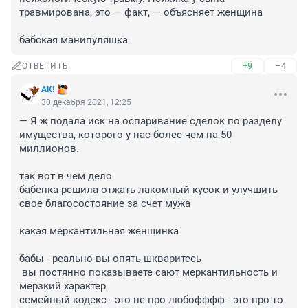
травмирована, это — факт, — объясняет женщина

бабская манипуляшка
+9
–4
ОТВЕТИТЬ
АК!
30 декабря 2021, 12:25
— Я ж подала иск на оспаривание сделок по разделу 
имущества, которого у нас более чем на 50 
миллионов.

так вот в чем дело

бабенка решила отжать лакомный кусок и улучшить 
свое благосостояние за счет мужа

какая меркантильная женщинка

бабы - реально вы опять шкваритесь

 вы постянно показываете сают меркантильность и 
мерзкий характер

семейный кодекс - это не про любофффф - это про то 