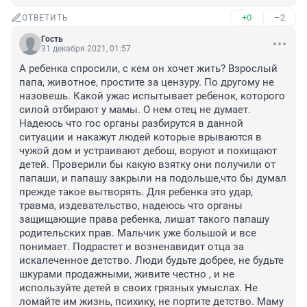
+0
–2
ОТВЕТИТЬ
Гость
31 декабря 2021, 01:57
А ребенка спросили, с кем он хочет жить? Взрослый 
папа, животное, простите за цензуру. По другому не 
назовешь. Какой ужас испытывает ребенок, которого 
силой отбирают у мамы. О нем отец не думает. 
Надеюсь что гос органы разбирутся в данной 
ситуации и накажут людей которые врываются в 
чужой дом и устраивают дебош, воруют и похищают 
детей. Проверили бы какую взятку они получили от 
папаши, и папашу закрыли на подольше,что бы думал 
прежде такое вытворять. Для ребенка это удар, 
травма, издевательство, надеюсь что органы 
защищающие права ребенка, лишат такого папашу 
родительских прав. Мальчик уже большой и все 
понимает. Подрастет и возненавидит отца за 
искалеченное детство. Люди будьте добрее, не будьте 
шкурами продажными, живите честно , и не 
используйте детей в своих грязных умыслах. Не 
ломайте им жизнь, психику, не портите детство. Маму 