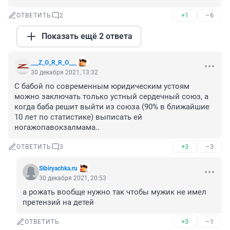
+1
–6
ОТВЕТИТЬ
2
Показать ещё 2 ответа
___Z_O_R_R_O___
30 декабря 2021, 13:32
С бабой по современным юридическим устоям 
можно заключать только устный сердечный союз, а 
когда баба решит выйти из союза (90% в ближайшие 
10 лет по статистике) выписать ей 
ногажопавокзалмама..
+3
–3
ОТВЕТИТЬ
3
Sibiryachka.ru
30 декабря 2021, 20:53
а рожать вообще нужно так чтобы мужик не имел 
претензий на детей
+3
–1
ОТВЕТИТЬ