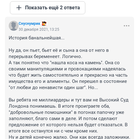
Показать ещё 2 ответа
Снуснумрик
30 декабря 2021, 13:25
История банальнейшая...

Ну да, он пьет, бьет её и сына а она от него в 
перерывах беременеет. Логично. 

А так понятно что "нашла коса на камень". Она со 
своими манипуляциями и провокациями надеялась 
что будет жить самостоятельно и прекрасно на часть 
имущества его и алименты. Он перешел в состояние 
"от любви до ненависти один шаг". Но...

Вы ребята не миллиардеры и тут вам не Высокий Суд 
Лондона понимаешь. В итоге проиграете оба, 
"добровольные помошники" в погонах папочку уже 
заполняют, благо сами в деле. И потом сделают 
предложение от которого нельзя будет отказаться. В 
итоге все останутся ни с чем кроме них.

Ну и детей конечно жалко. Они как всегда заложники.