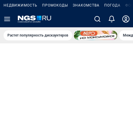
НЕДВИЖИМОСТЬ
ПРОМОКОДЫ
ЗНАКОМСТВА
ПОГОДА
ФО
Растет популярность дискаунтеров
Межд