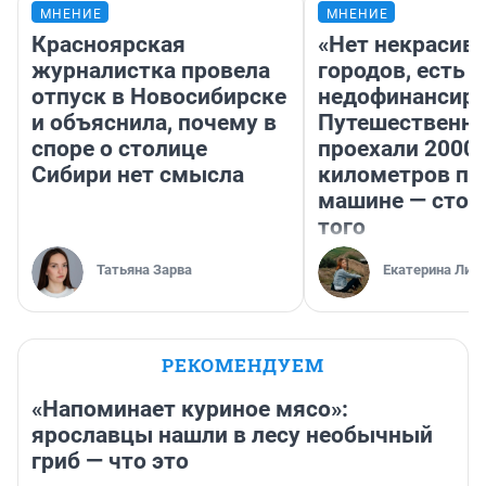
МНЕНИЕ
МНЕНИЕ
Красноярская
«Нет некрасив
журналистка провела
городов, есть
отпуск в Новосибирске
недофинансиро
и объяснила, почему в
Путешественн
споре о столице
проехали 2000
Сибири нет смысла
километров по 
машине — стои
того
Татьяна Зарва
Екатерина Лит
РЕКОМЕНДУЕМ
«Напоминает куриное мясо»:
ярославцы нашли в лесу необычный
гриб — что это